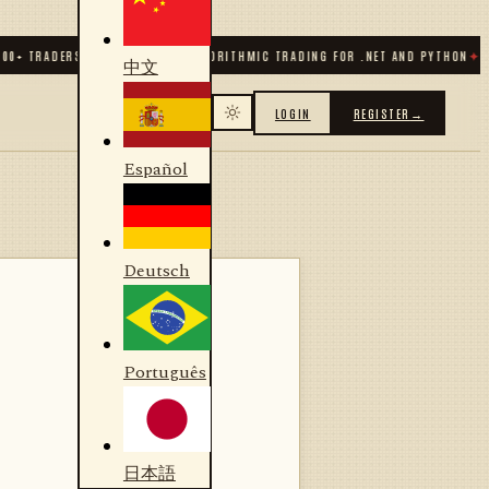
+ TRADERS & DEVELOPERS
✦
ALGORITHMIC TRADING FOR .NET AND PYTHON
✦
70
+ 
中文
LOGIN
REGISTER
→
Español
Deutsch
Português
日本語