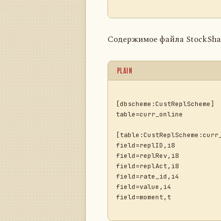
Содержимое файла StockSha
PLAIN
[dbscheme:CustReplScheme]

table=curr_online

[table:CustReplScheme:curr_
field=replID,i8

field=replRev,i8

field=replAct,i8

field=rate_id,i4

field=value,i4

field=moment,t
