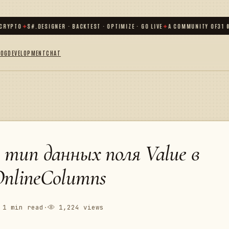
YPTO
✦
S#.DESIGNER · BACKTEST · OPTIMIZE · GO LIVE
✦
A COMMUNITY OF
31 000
LOG
DEVELOPMENT
CHAT
тип данных поля Value в
OnlineColumns
1 min read
·
1,224 views