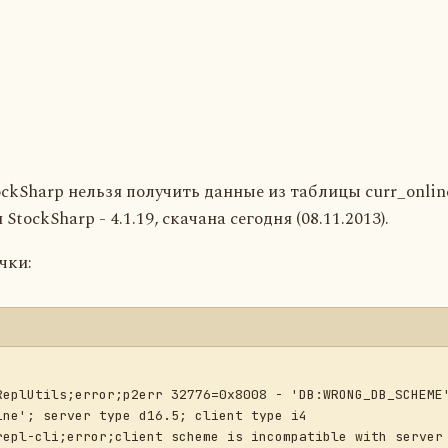
ockSharp нельзя получить данные из таблицы curr_onlin
ckSharp - 4.1.19, скачана сегодня (08.11.2013).
чки:
ReplUtils;error;p2err 32776=0x8008 - 'DB:WRONG_DB_SCHEME'
ne'; server type d16.5; client type i4

repl-cli;error;client scheme is incompatible with server 