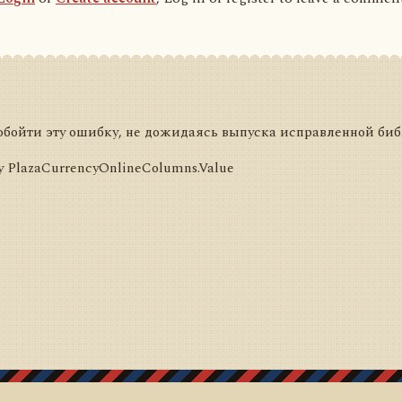
обойти эту ошибку, не дожидаясь выпуска исправленной би
 у PlazaCurrencyOnlineColumns.Value