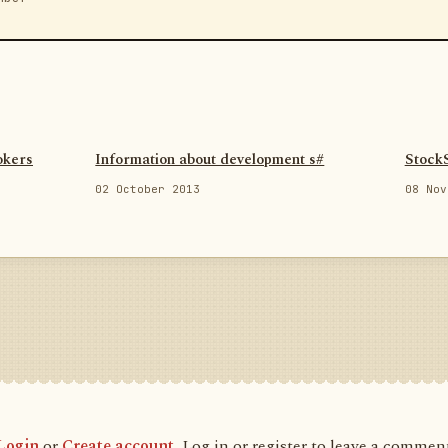
okers
Information about development s#
Stock
02 October 2013
08 Nov
Login
or
Create account
, Log in or register to leave a commen