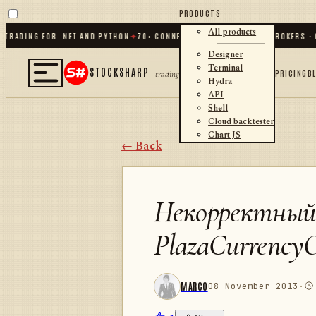
PRODUCTS
All products
ADING FOR .NET AND PYTHON
✦
70
+ CONNECTORS · EXCHANGES · BROKERS · CR
Designer
Terminal
STOCKSHARP
PRICING
B
trading
Hydra
API
Shell
Cloud backtester
Chart JS
← Back
Некорректный 
PlazaCurrency
MARCO
08 November 2013
·