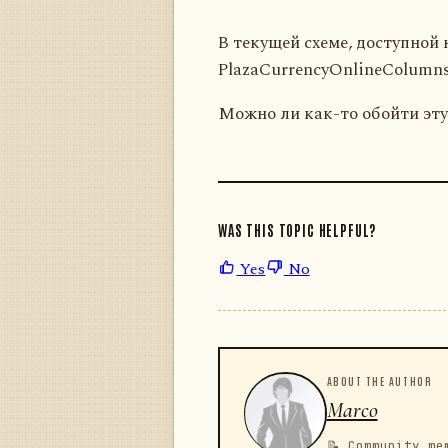
В текущей схеме, доступной н
PlazaCurrencyOnlineColumns
Можно ли как-то обойти эт
WAS THIS TOPIC HELPFUL?
Yes
No
ABOUT THE AUTHOR
Marco
📝 Community me