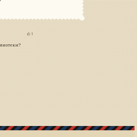
1
блиотеки?