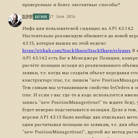
проверенные и более элегантные способы?
SLEPOY
17 June 2016
AUTHOR
Инфа для пользователей сидящих на API 4.3.14.2.
Настоятельно рекомендую обновится до новой вер
4.3.15, которая вышла на этой неделе:
https://github.com/StockSharp/StockSharp/releases
В 
API 4.3.14.2 есть баг в Менеджере Позиции, конкр
расчёте позиции исходя из реализованного объёма
заявки, т.е. когда мы создаём объект передавая его
конструктору true, т.е. пишем "new PositionManager(
Тем самым мы устанавиваем свойство byOrders в з
true. И если у вас где-то в коде используется имен
запись "new PositionManager(true)" то ждите беду, 
будет неверно подсчитыватся позиция. Дело в том, 
версии API 4.3.13 было вообще два отдельных мето
один расчитывал позицию по заявкам, т.е. для объ
"new PositionManager(true)", другой же метод рас