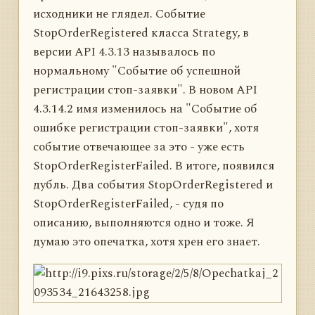
исходники не глядел. Событие
StopOrderRegistered класса Strategy, в
версии API 4.3.13 называлось по
нормальному "Событие об успешной
регистрации стоп-заявки". В новом API
4.3.14.2 имя изменилось на "Событие об
ошибке регистрации стоп-заявки", хотя
событие отвечающее за это - уже есть
StopOrderRegisterFailed. В итоге, появился
дубль. Два события StopOrderRegistered и
StopOrderRegisterFailed, - судя по
описанию, выполняются одно и тоже. Я
думаю это опечатка, хотя хрен его знает.