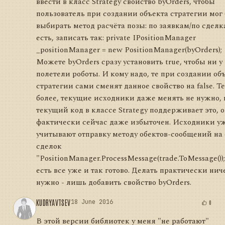
ввести в класс Strategy свойство byOrders, чтобы
пользователь при создании объекта стратегии мог
выбирать метод расчёта позы: по заявкам/по сделк
есть, записать так: private IPositionManager
_positionManager = new PositionManager(byOrders);
Можете byOrders сразу установить true, чтобы ни у 
полетели роботы. И кому надо, те при создании об
стратегии сами сменят данное свойство на false. Т
более, текущие исходники даже менять не нужно, 
текущий код в классе Strategy поддерживает это, 
фактически сейчас даже избыточен. Исходники у
учитывают отправку методу обектов-сообщений на 
сделок
"PositionManager.ProcessMessage(trade.ToMessage());
есть все уже и так готово. Делать практически нич
нужно - лишь добавить свойство byOrders.
KUDRYAVTSEV
18 June 2016
0
В этой версии библиотек у меня "не работают"