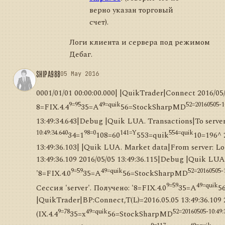
верно указан торговый
счет).
Логи клиента и сервера под режимом
Дебаг.
SHIPA988
05 May 2016
0001/01/01 00:00:00.000| |QuikTrader|Connect 2016/05
9=95
49=quik
52=20160505-1
8=FIX.4.4
35=A
56=StockSharpMD
13:49:34.643|Debug |Quik LUA. Transactions|To server
10:49:34.640
98=0
141=Y
554=quik
34=1
108=60
553=quik
10=196^ 
13:49:36.103| |Quik LUA. Market data|From server: L
13:49:36.109 2016/05/05 13:49:36.115|Debug |Quik LUA
9=59
49=quik
52=20160505-1
'8=FIX.4.0
35=A
56=StockSharpMD
9=59
49=quik
Сессия 'server'. Получено: '8=FIX.4.0
35=A
5
|QuikTrader|BP:Connect,T(L)=2016.05.05 13:49:36.109 
9=78
49=quik
52=20160505-10:49:
(IX.4.4
35=x
56=StockSharpMD