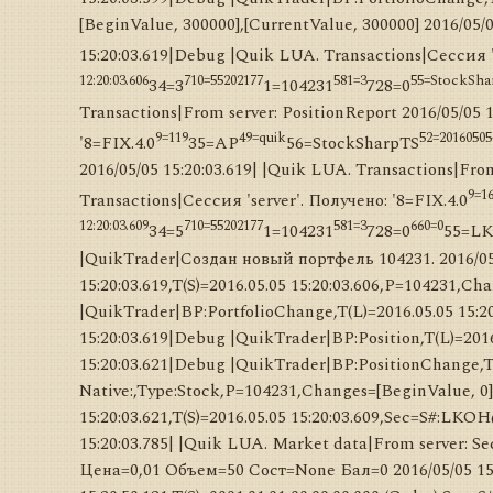
[BeginValue, 300000],[CurrentValue, 300000] 2016/05/0
15:20:03.619|Debug |Quik LUA. Transactions|Сессия 's
12:20:03.606
710=55202177
581=3
55=StockSh
34=3
1=104231
728=0
Transactions|From server: PositionReport 2016/05/05 
9=119
49=quik
52=20160505-
'8=FIX.4.0
35=AP
56=StockSharpTS
2016/05/05 15:20:03.619| |Quik LUA. Transactions|Fro
9=1
Transactions|Сессия 'server'. Получено: '8=FIX.4.0
12:20:03.609
710=55202177
581=3
660=0
34=5
1=104231
728=0
55=L
|QuikTrader|Создан новый портфель 104231. 2016/05/
15:20:03.619,T(S)=2016.05.05 15:20:03.606,P=104231,C
|QuikTrader|BP:PortfolioChange,T(L)=2016.05.05 15:20
15:20:03.619|Debug |QuikTrader|BP:Position,T(L)=201
15:20:03.621|Debug |QuikTrader|BP:PositionChange,T(L
Native:,Type:Stock,P=104231,Changes=[BeginValue, 0]
15:20:03.621,T(S)=2016.05.05 15:20:03.609,Sec=S#:LKO
15:20:03.785| |Quik LUA. Market data|From server: Secur
Цена=0,01 Объем=50 Сост=None Бал=0 2016/05/05 15: