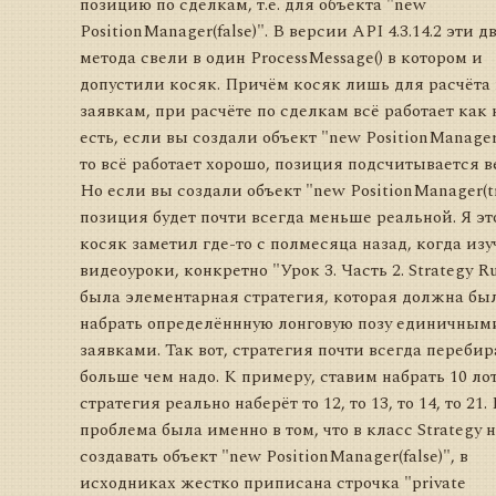
позицию по сделкам, т.е. для объекта "new
PositionManager(false)". В версии API 4.3.14.2 эти д
метода свели в один ProcessMessage() в котором и
допустили косяк. Причём косяк лишь для расчёта 
заявкам, при расчёте по сделкам всё работает как 
есть, если вы создали объект "new PositionManager(
то всё работает хорошо, позиция подсчитывается в
Но если вы создали объект "new PositionManager(tr
позиция будет почти всегда меньше реальной. Я эт
косяк заметил где-то с полмесяца назад, когда изу
видеоуроки, конкретно "Урок 3. Часть 2. Strategy Ru
была элементарная стратегия, которая должна бы
набрать определённную лонговую позу единичным
заявками. Так вот, стратегия почти всегда перебир
больше чем надо. К примеру, ставим набрать 10 лот
стратегия реально наберёт то 12, то 13, то 14, то 21.
проблема была именно в том, что в класс Strategy 
создавать объект "new PositionManager(false)", в
исходниках жестко приписана строчка "private