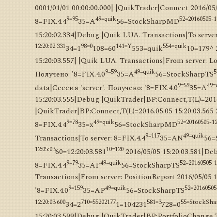
0001/01/01 00:00:00.000| |QuikTrader|Connect 2016/05
9=95
49=quik
52=20160505-1
8=FIX.4.4
35=A
56=StockSharpMD
15:20:02.334|Debug |Quik LUA. Transactions|To server
12:20:02.331
98=0
141=Y
554=quik
34=1
108=60
553=quik
10=179^ 
15:20:03.557| |Quik LUA. Transactions|From server: L
9=59
49=quik
5
Получено: '8=FIX.4.0
35=A
56=StockSharpTS
9=59
49=
data|Сессия 'server'. Получено: '8=FIX.4.0
35=A
15:20:03.555|Debug |QuikTrader|BP:Connect,T(L)=2016.
|QuikTrader|BP:Connect,T(L)=2016.05.05 15:20:03.565 
9=78
49=quik
52=20160505-12
8=FIX.4.4
35=x
56=StockSharpMD
9=117
49=quik
Transactions|To server: 8=FIX.4.4
35=AN
56=
12:05:03
10=120
60=12:20:03.581
2016/05/05 15:20:03.581|De
9=79
49=quik
52=20160505-1
8=FIX.4.4
35=AF
56=StockSharpTS
Transactions|From server: PositionReport 2016/05/05 
9=159
49=quik
52=20160505
'8=FIX.4.0
35=AP
56=StockSharpTS
12:20:03.600
710=55202177
581=3
55=StockSh
34=2
1=104231
728=0
15:20:03.599|Debug |QuikTrader|BP:PortfolioChange,T(