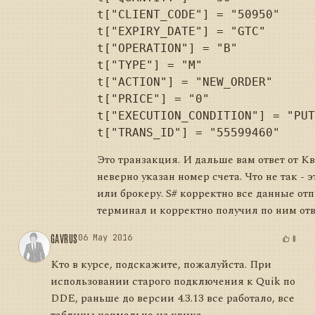
t["CLIENT_CODE"] = "50950"

t["EXPIRY_DATE"] = "GTC"

t["OPERATION"] = "B"

t["TYPE"] = "M"

t["ACTION"] = "NEW_ORDER"

t["PRICE"] = "0"

t["EXECUTION_CONDITION"] = "PUT
Это транзакция. И дальше вам ответ от Кв
неверно указан номер счета. Что не так - 
или брокеру. S# корректно все данные от
терминал и корректно получил по ним отв
GAVRUS
06 May 2016
0
Кто в курсе, подскажите, пожалуйста. При
использовании старого подключения к Quik по
DDE, раньше до версии 4.3.13 все работало, все