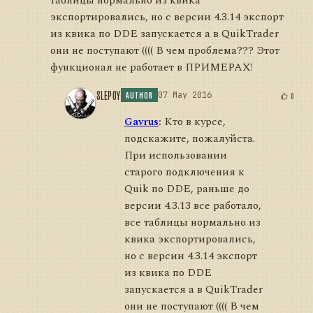
таблицы нормально из квика
экспортировались, но с версии 4.3.14 экспорт
из квика по DDE запускается а в QuikTrader
они не поступают (((( В чем проблема??? Этот
функционал не работает в ПРИМЕРАХ!
SLEPOY
07 May 2016
0
AUTHOR
Gavrus
:
Кто в курсе,
подскажите, пожалуйста.
При использовании
старого подключения к
Quik по DDE, раньше до
версии 4.3.13 все работало,
все таблицы нормально из
квика экспортировались,
но с версии 4.3.14 экспорт
из квика по DDE
запускается а в QuikTrader
они не поступают (((( В чем