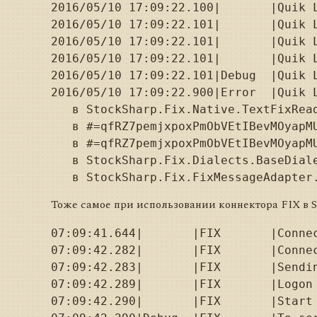
2016/05/10 17:09:22.100|       |Quik 
2016/05/10 17:09:22.101|       |Quik 
2016/05/10 17:09:22.101|       |Quik 
2016/05/10 17:09:22.101|       |Quik L
2016/05/10 17:09:22.101|Debug  |Quik 
2016/05/10 17:09:22.900|Error  |Quik 
   в StockSharp.Fix.Native.TextFixRead
   в #=qfRZ7pemjxpoxPmObVEtIBevMOyapM
   в #=qfRZ7pemjxpoxPmObVEtIBevMOyapM
   в StockSharp.Fix.Dialects.BaseDial
Тоже самое при использовании коннектора FIX в S
07:09:41.644|       |FIX       |Connec
07:09:42.282|       |FIX       |Connec
07:09:42.283|       |FIX       |Sendin
07:09:42.289|       |FIX       |Logon 
07:09:42.290|       |FIX       |Start 