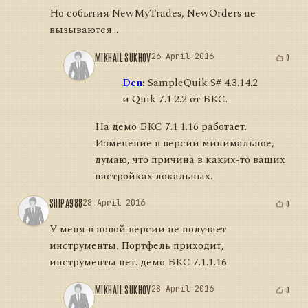
Но события NewMyTrades, NewOrders не
вызываются...
MIKHAIL SUKHOV
26 April 2016
0
Den
:
SampleQuik S# 4.3.14.2
и Quik 7.1.2.2 от БКС.
На демо БКС 7.1.1.16 работает.
Изменение в версии минимальное,
думаю, что причина в каких-то ваших
настройках локальных.
SHIPA988
28 April 2016
0
У меня в новой версии не получает
инструменты. Портфель приходит,
инструменты нет. демо БКС 7.1.1.16
MIKHAIL SUKHOV
28 April 2016
0