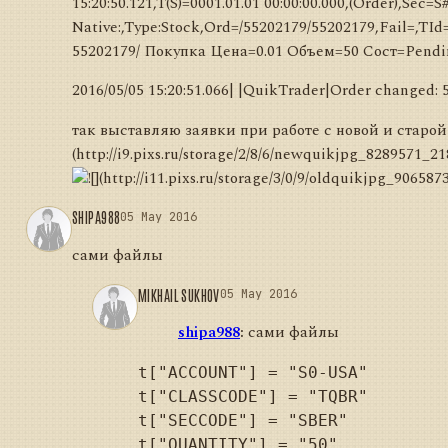
15:20:50.121,T(S)=0001.01.01 00:00:00.000,(Order),Se
Native:,Type:Stock,Ord=/55202179/55202179,Fail=,TId=
55202179/ Покупка Цена=0.01 Объем=50 Сост=Pendi
2016/05/05 15:20:51.066| |QuikTrader|Order change
так выставляю заявки при работе с новой и старой в
(http://i9.pixs.ru/storage/2/8/6/newquikjpg_8289571_2
SHIPA988
05 May 2016
сами файлы
MIKHAIL SUKHOV
05 May 2016
shipa988
:
сами файлы
t["ACCOUNT"] = "S0-USA"

t["CLASSCODE"] = "TQBR"

t["SECCODE"] = "SBER"

t["QUANTITY"] = "50"
