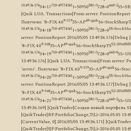
10:49:36.174
710=49774341
581=3
660=2
34=17
1=50950
728=0
55=S
|Quik LUA. Transactions|From server: PositionReport 
9=119
49=quik
Получено: '8=FIX.4.0
35=AP
56=StockSharp
10:49:36.174
710=49774341
581=3
55=StockSh
34=18
1=50950
728=0
server: PositionReport 2016/05/05 13:49:36.176|Debug
9=168
49=quik
52=20160505
'8=FIX.4.0
35=AP
56=StockSharpTS
10:49:36.174
710=49774341
581=3
660=0
34=19
1=50950
728=0
55=US
13:49:36.176| |Quik LUA. Transactions|From server: 
9=119
49=quik
'server'. Получено: '8=FIX.4.0
35=AP
56=Sto
10:49:36.174
710=49774341
581=3
55=StockSh
34=20
1=50950
728=0
server: PositionReport 2016/05/05 13:49:36.177|Debug
9=168
49=quik
52=20160505
'8=FIX.4.0
35=AP
56=StockSharpTS
10:49:36.174
710=49774341
581=3
660=2
34=21
1=50950
728=0
55=US
13:49:36.169| |QuikTrader|Создан новый портфель S
|QuikTrader|BP:PortfolioChange,T(L)=2016.05.05 13:49
[CurrentValue, 0] 2016/05/05 13:49:36.171| |QuikTrad
|QuikTrader|BP:PortfolioChange,T(L)=2016.05.05 13:49