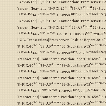
13:49:36.172| |Quik LUA. Transactions|From server: 
9=158
49=quik
'server'. Получено: '8=FIX.4.0
35=AP
56=Sto
10:49:36.158
710=49774341
581=3
55=StockSha
34=6
1=50950
728=0
13:49:36.172| |Quik LUA. Transactions|From server: 
9=141
49=quik
'server'. Получено: '8=FIX.4.0
35=AP
56=Sto
10:49:36.174
710=49774341
581=3
5
34=7
1=SPBFUT005CG
728=0
LUA. Transactions|From server: PositionReport 2016/
9=135
49=quik
52=20160505
'8=FIX.4.0
35=AP
56=StockSharpTS
10:49:36.174
710=49774341
581=3
55=StockSha
34=8
1=50950
728=0
Transactions|From server: PositionReport 2016/05/05 
9=135
49=quik
52=20160505
'8=FIX.4.0
35=AP
56=StockSharpTS
10:49:36.174
710=49774341
581=3
55=StockSha
34=9
1=50950
728=0
Transactions|From server: PositionReport 2016/05/05 
9=136
49=quik
52=20160505
'8=FIX.4.0
35=AP
56=StockSharpTS
10:49:36.174
710=49774341
581=3
55=StockSh
34=10
1=50950
728=0
Transactions|From server: PositionReport 2016/05/05 
9=136
49=quik
52=20160505
'8=FIX.4.0
35=AP
56=StockSharpTS