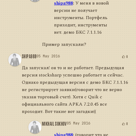
shipa988
:
У меня в новой
версии не получает
инструменты. Портфель
приходит, инструменты
нет. демо БКС 7.1.1.16
Пример запускали?
SHIPA988
05 May 2016
0
Да запускал! он то и не работает. Предыдущая
версия stocksharp успешно работает и сейчас.
Однако предыдущая версия с демо БКС 7.1.1.16
не регистрирует заявки(говорит что не верно
указан торговый счет). Хотя с Quik с
официального сайта АРКА 7.2.0.45 все
проходит. Вот такие вот загадки((
MIKHAIL SUKHOV
05 May 2016
0
shipa988
:
(говорит что не