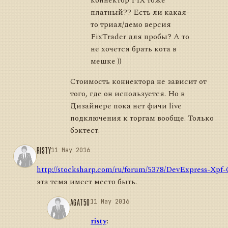
коннектор FIX тоже
платный?? Есть ли какая-
то триал/демо версия
FixTrader для пробы? А то
не хочется брать кота в
мешке ))
Стоимость коннектора не зависит от
того, где он используется. Но в
Дизайнере пока нет фичи live
подключения к торгам вообще. Только
бэктест.
RISTY
11 May 2016
http://stocksharp.com/ru/forum/5378/DevExpress-Xpf-
эта тема имеет место быть.
AGAT50
11 May 2016
risty
: