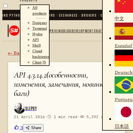
All
products
D PYTHON
✦
70
+ CONNECTORS · EXCHANGES · BROKERS · CRYPTO
✦
S#.DESIGNER ·
中文
Designer
Terminal
PRICING
BLOG
DEVELOPMENT
CHAT
Hydra
API
Español
Shell
Cloud
← Back
backtester
Chart JS
Deutsch
API 4.3.14.2(особенности,
изменения, замечания, новинки,
баги)
Portugu
SLEPOY
21 April 2016
·
1 min read
·
5,392 views
日本語
3
Share