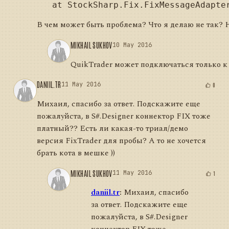
В чем может быть проблема? Что я делаю не так? Н
MIKHAIL SUKHOV
10 May 2016
QuikTrader может подключаться только к
DANIIL.TR
11 May 2016
0
Михаил, спасибо за ответ. Подскажите еще
пожалуйста, в S#.Designer коннектор FIX тоже
платный?? Есть ли какая-то триал/демо
версия FixTrader для пробы? А то не хочется
брать кота в мешке ))
MIKHAIL SUKHOV
11 May 2016
1
daniil.tr
:
Михаил, спасибо
за ответ. Подскажите еще
пожалуйста, в S#.Designer