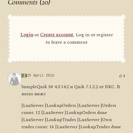
Comments (20)
Login
or
Create account
, Log in or register
to leave a comment
DEN
25 April 2016
0
SampleQuik S# 4.3.14.2 и Quik 7.1.2.2 от БКС. В
логах вижу
|LuaServer |LookupOrders |LuaServer |Orders
count: 12 |LuaServer |LookupOrders done
|LuaServer |LookupTrades |LuaServer |Own
trades count: 16 |LuaServer |LookupTrades done