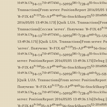
10:49:36.174
710=49774341
581=3
55=StockSh
34=11
1=50950
728=0
Transactions|From server: PositionReport 2016/05/05 
9=119
49=quik
52=20160505-
'8=FIX.4.0
35=AP
56=StockSharpTS
2016/05/05 13:49:36.173| |Quik LUA. Transactions|Fro
9=1
Transactions|Сессия 'server'. Получено: '8=FIX.4.0
10:49:36.174
710=49774341
581=3
660=0
34=13
1=50950
728=0
55=U
13:49:36.175| |Quik LUA. Transactions|From server: 
9=119
49=quik
'server'. Получено: '8=FIX.4.0
35=AP
56=Sto
10:49:36.174
710=49774341
581=3
55=StockSh
34=14
1=50950
728=0
server: PositionReport 2016/05/05 13:49:36.175|Debug
9=160
49=quik
52=20160505
'8=FIX.4.0
35=AP
56=StockSharpTS
10:49:36.174
710=49774341
581=3
660=0
34=15
1=50950
728=0
55=S
|Quik LUA. Transactions|From server: PositionReport 
9=119
49=quik
Получено: '8=FIX.4.0
35=AP
56=StockSharp
10:49:36.174
710=49774341
581=3
55=StockSh
34=16
1=50950
728=0
server: PositionReport 2016/05/05 13:49:36.176|Debug
9=160
49=quik
52=20160505
'8=FIX.4.0
35=AP
56=StockSharpTS