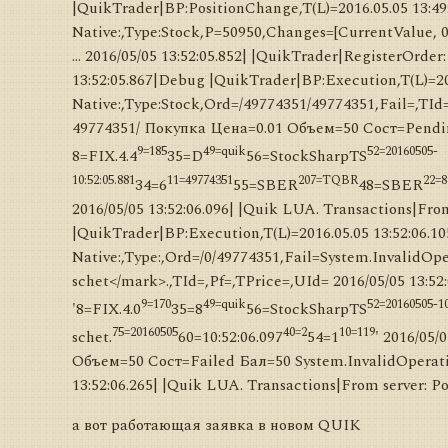
|QuikTrader|BP:PositionChange,T(L)=2016.05.05 13:49:
Native:,Type:Stock,P=50950,Changes=[CurrentValue, 0] 2
... 2016/05/05 13:52:05.852| |QuikTrader|RegisterOr
13:52:05.867|Debug |QuikTrader|BP:Execution,T(L)=20
Native:,Type:Stock,Ord=/49774351/49774351,Fail=,TId=
49774351/ Покупка Цена=0.01 Объем=50 Сост=Pending 
9=185
49=quik
52=20160505-
8=FIX.4.4
35=D
56=StockSharpTS
10:52:05.881
11=49774351
207=TQBR
22=8
34=6
55=SBER
48=SBER
2016/05/05 13:52:06.096| |Quik LUA. Transactions|Fro
|QuikTrader|BP:Execution,T(L)=2016.05.05 13:52:06.105
Native:,Type:,Ord=/0/49774351,Fail=System.InvalidOp
schet</mark>.,TId=,Pf=,TPrice=,UId= 2016/05/05 13:5
9=170
49=quik
52=20160505-10
'8=FIX.4.0
35=8
56=StockSharpTS
75=20160505
40=2
10=119
schet.
60=10:52:06.097
54=1
' 2016/05/
Объем=50 Сост=Failed Бал=50 System.InvalidOperation
13:52:06.265| |Quik LUA. Transactions|From server: P
а вот работающая заявка в новом QUIK