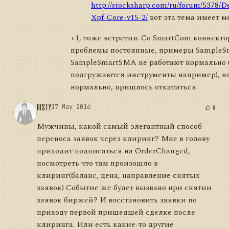
http://stocksharp.com/ru/forum/5378/D
Xpf-Core-v15-2/
вот эта тема имеет м
+1, тоже встретил. Со SmartCom коннекто
проблемы постоянные, примеры SampleS
SampleSmartSMA не работают нормально 
подгружаются инструменты например), на
нормально, пришлось откатиться.
RISTY
17 May 2016
0
Мужчины, какой самый элегантный способ
переноса заявок через клиринг? Мне в голову
приходит подписаться на OrderChanged,
посмотреть что там произошло в
клиринг(баланс, цена, направление снятых
заявок) Событие же будет вызвано при снятии
заявок биржей? И восстановить заявки по
приходу первой пришедшей сделке после
клиринга. Или есть какие-то другие