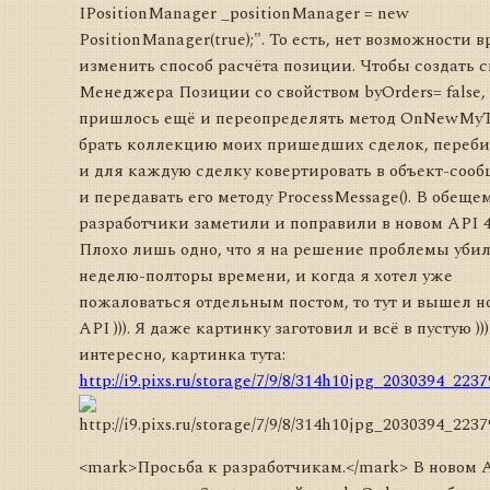
IPositionManager _positionManager = new
PositionManager(true);". То есть, нет возможности 
изменить способ расчёта позиции. Чтобы создать с
Менеджера Позиции со свойством byOrders= false,
пришлось ещё и переопределять метод OnNewMyTr
брать коллекцию моих пришедших сделок, перебир
и для каждую сделку ковертировать в объект-сооб
и передавать его методу ProcessMessage(). В обеще
разработчики заметили и поправили в новом API 4.
Плохо лишь одно, что я на решение проблемы уби
неделю-полторы времени, и когда я хотел уже
пожаловаться отдельным постом, то тут и вышел 
API ))). Я даже картинку заготовил и всё в пустую ))
интересно, картинка тута:
http://i9.pixs.ru/storage/7/9/8/314h10jpg_2030394_223
<mark>Просьба к разработчикам.</mark> В новом 