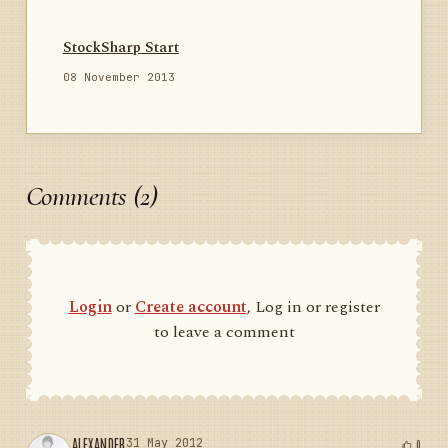
        public override void 
AddNewTrades(Trade trade)

        {

StockSharp Start
            base.AddNewTrades(trade);

08 November 2013
            _newTrades.Add(trade);

        }

        private void OnProcessTrades()

Comments (2)
        {

            if (_isInProcess)

                return;

            _isInProcess = true;

Login
or
Create account
, Log in or register
            try

to leave a comment
            {

                var newTrades = 
_newTrades.SyncGet(c =>

                {

                    var retVal = 
c.ToArray();

ALEXANDER
31 May 2012
0