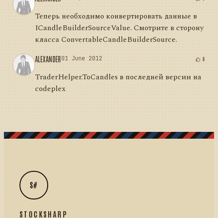
                    c.Clear();

Теперь необходимо конвертировать данные в
                    return retVal;

ICandleBuilderSourceValue. Смотрите в сторону
                });

класса ConvertableCandleBuilderSource.
                if (newTrades.Length > 
ALEXANDER
01 June 2012
0)

0
TraderHelper.ToCandles в последней версии на
base.RaiseNewTrades(newTrades);

codeplex
            }

            finally

            {

                _isInProcess = false;

            }

        }        

    }

S#
STOCKSHARP