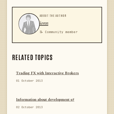
        {         

            _timer = 
ABOUT THE AUTHOR
interval.CreateTimer(OnProcessTrades);

ionn
        }

📝 Community member
        /// <summary>

        /// Обработчик события <see 
cref="ITrader.NewTrades"/>.

        /// </summary>

RELATED TOPICS
        /// <param name="trades">Новые 
сделки.</param>

        protected override void 
OnNewTrades(IEnumerable<Trade> trades)

Trading FX with Interactive Brokers
        {

01 October 2013
            base.OnNewTrades(trades);

            _newTrades.AddRange(trades);

        }

Information about development s#
02 October 2013