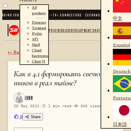
All
products
DING FOR .NET AND PYTHON
✦
70
+ CONNECTORS · EXCHANGES · BROKERS · CRY
中文
Designer
Terminal
PRICING
BLOG
DEVELOPMENT
CHAT
Hydra
API
Español
Shell
Cloud
← Back
backtester
Chart JS
Deutsch
Как в 4.1 формировать свечки из
тиков в реал тайме?
Portugu
IONN
30 May 2012
·
1 min read
·
865 views
0
Share
日本語