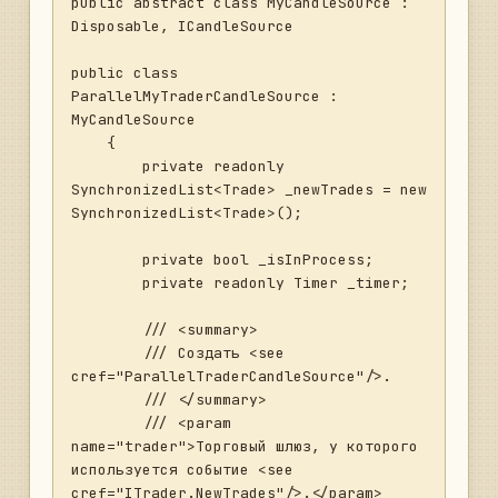
public abstract class MyCandleSource : 
Disposable, ICandleSource

public class 
ParallelMyTraderCandleSource : 
MyCandleSource

    {

        private readonly 
SynchronizedList<Trade> _newTrades = new 
SynchronizedList<Trade>();

        private bool _isInProcess;

        private readonly Timer _timer;

        /// <summary>

        /// Создать <see 
cref="ParallelTraderCandleSource"/>.

        /// </summary>

        /// <param 
name="trader">Торговый шлюз, у которого 
используется событие <see 
cref="ITrader.NewTrades"/>.</param>
