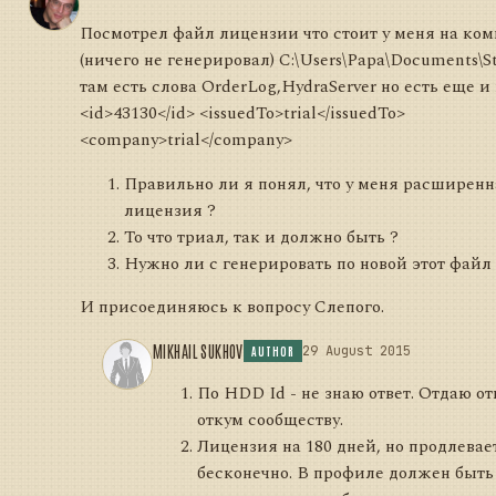
Посмотрел файл лицензии что стоит у меня на ком
(ничего не генерировал) C:\Users\Papa\Documents\S
там есть слова OrderLog,HydraServer но есть еще и 
<id>43130</id> <issuedTo>trial</issuedTo>
<company>trial</company>
Правильно ли я понял, что у меня расширенн
лицензия ?
То что триал, так и должно быть ?
Нужно ли с генерировать по новой этот файл
И присоединяюсь к вопросу Слепого.
MIKHAIL SUKHOV
29 August 2015
AUTHOR
По HDD Id - не знаю ответ. Отдаю от
откум сообществу.
Лицензия на 180 дней, но продлевае
бесконечно. В профиле должен быть