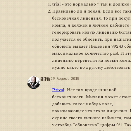
trial - это нормально ? так и должно
Правильно ли я понял. Если все так
бесконечная лицензия. То при покуп
компа, я должен в личном кабинете 
генерировать новую лицензию (кста
получается её обновить, при нажат
обновить выдает Лицензия 99243 об
максимальное количество раз). И эт
лицензию перенести на новый комп
нужно както по другому действовать
SLEPOY
29 August 2015
Prival
:
Нет там вроде никакой
бесконечности. Михаил может стоит
добавить какое нибудь поле,
показывающее что это за лицензия.
скрине твоего личного кабинета, там
у столбца "обновлено" цифры 0/1. Так