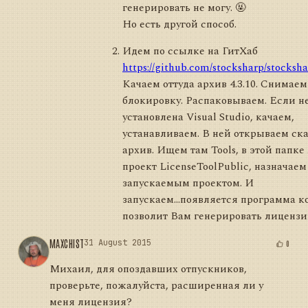
генерировать не могу. 🤬
Но есть другой способ.
Идем по ссылке на ГитХаб
https://github.com/stocksharp/stocksha
Качаем оттуда архив 4.3.10. Снимаем
блокировку. Распаковываем. Если н
установлена Visual Studio, качаем,
устанавливаем. В ней открываем ск
архив. Ищем там Tools, в этой папке
проект LicenseToolPublic, назначаем
запускаемым проектом. И
запускаем...появляется программа к
позволит Вам генерировать лицензи
MAXCHIST
31 August 2015
0
Михаил, для опоздавших отпускников,
проверьте, пожалуйста, расширенная ли у
меня лицензия?