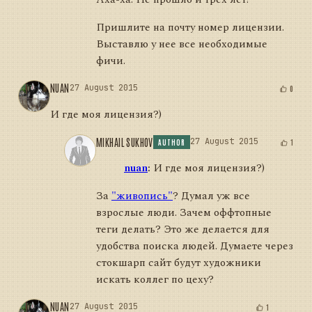
Пришлите на почту номер лицензии.
Выставлю у нее все необходимые
фичи.
NUAN
27 August 2015
0
И где моя лицензия?)
MIKHAIL SUKHOV
27 August 2015
1
AUTHOR
nuan
:
И где моя лицензия?)
За
"живопись"
? Думал уж все
взрослые люди. Зачем оффтопные
теги делать? Это же делается для
удобства поиска людей. Думаете через
стокшарп сайт будут художники
искать коллег по цеху?
NUAN
27 August 2015
1