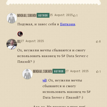
MIKHAIL SUKHOV
25 August 2015
1
AUTHOR
Подумал, и занес себя в
Биткоин
.
VIL
27 August 2015
0
Ох, неужели мечты сбываются и смогу
использовать наконец то S# Data Server c
Плазой? :)
MIKHAIL SUKHOV
27 August 2015
1
AUTHOR
vil
:
Ох, неужели мечты
сбываются и смогу
использовать наконец то S#
Data Server c Плазой? :)
Аха-ха. Не прошло и трех лет!