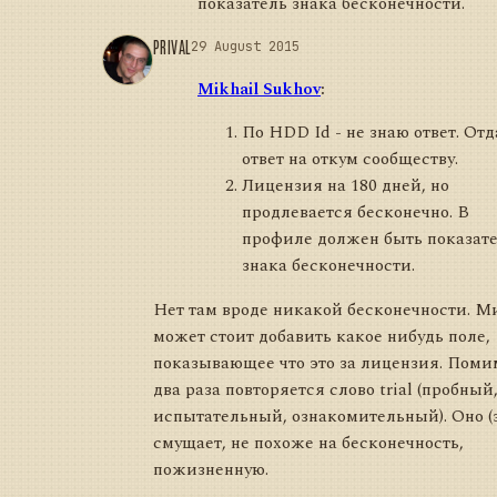
показатель знака бесконечности.
PRIVAL
29 August 2015
Mikhail Sukhov
:
По HDD Id - не знаю ответ. От
ответ на откум сообществу.
Лицензия на 180 дней, но
продлевается бесконечно. В
профиле должен быть показат
знака бесконечности.
Нет там вроде никакой бесконечности. М
может стоит добавить какое нибудь поле,
показывающее что это за лицензия. Помим
два раза повторяется слово trial (пробный
испытательный, ознакомительный). Оно (э
смущает, не похоже на бесконечность,
пожизненную.