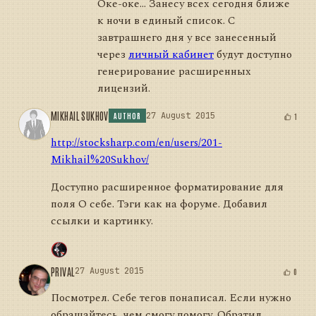
Оке-оке... Занесу всех сегодня ближе
к ночи в единый список. С
завтрашнего дня у все занесенный
через
личный кабинет
будут доступно
генерирование расширенных
лицензий.
MIKHAIL SUKHOV
27 August 2015
1
AUTHOR
http://stocksharp.com/en/users/201-
Mikhail%20Sukhov/
Доступно расширенное форматирование для
поля О себе. Тэги как на форуме. Добавил
ссылки и картинку.
PRIVAL
27 August 2015
0
Посмотрел. Себе тегов понаписал. Если нужно
обращайтесь, чем смогу помогу. Обратил