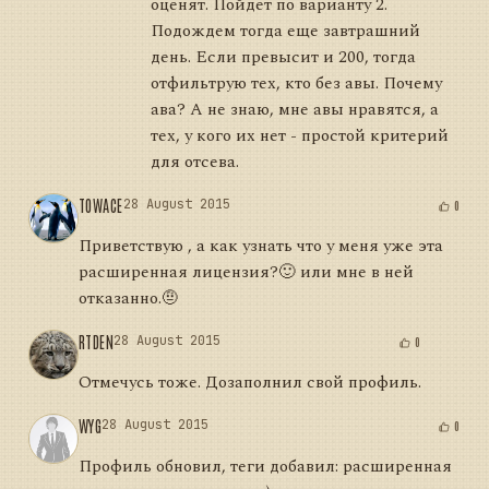
оценят. Пойдет по варианту 2.
Подождем тогда еще завтрашний
день. Если превысит и 200, тогда
отфильтрую тех, кто без авы. Почему
ава? А не знаю, мне авы нравятся, а
тех, у кого их нет - простой критерий
для отсева.
TOWACE
28 August 2015
0
Приветствую , а как узнать что у меня уже эта
расширенная лицензия?🙂 или мне в ней
отказанно.🤨
RTDEN
28 August 2015
0
Отмечусь тоже. Дозаполнил свой профиль.
WYG
28 August 2015
0
Профиль обновил, теги добавил: расширенная