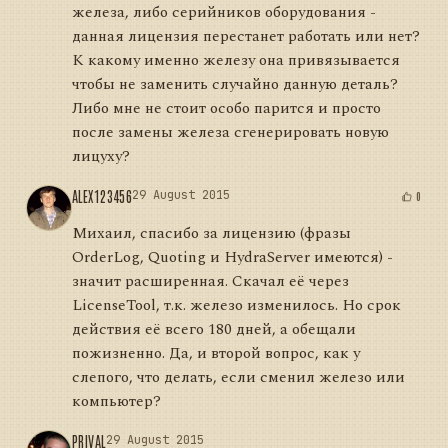
железа, либо серийников оборудования -
данная лицензия перестанет работать или нет?
К какому именно железу она привязывается
чтобы не заменить случайно данную деталь?
Либо мне не стоит особо парится и просто
после замены железа сгенерировать новую
лицуху?
ALEX123456
29 August 2015
0
Михаил, спасибо за лицензию (фразы
OrderLog, Quoting и HydraServer имеются) -
значит расширенная. Скачал её через
LicenseTool, т.к. железо изменилось. Но срок
действия её всего 180 дней, а обещали
пожизненно. Да, и второй вопрос, как у
слепого, что делать, если сменил железо или
компьютер?
PRIVAL
29 August 2015