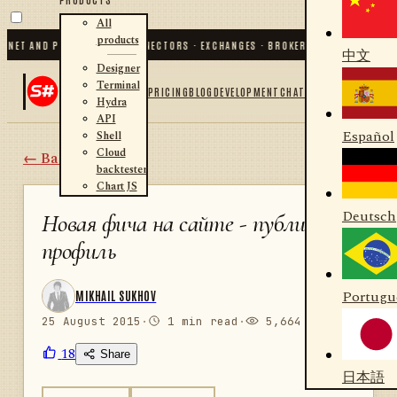
All
products
T AND PYTHON
✦
70
+ CONNECTORS · EXCHANGES · BROKERS · CRYPTO
✦
S#.DESIG
中文
Designer
Terminal
PRICING
BLOG
DEVELOPMENT
CHAT
Hydra
API
Español
Shell
Cloud
← Back
backtester
Chart JS
Deutsch
Новая фича на сайте - публичный
профиль
Portugu
MIKHAIL SUKHOV
25 August 2015
·
1 min read
·
5,664 views
18
Share
日本語