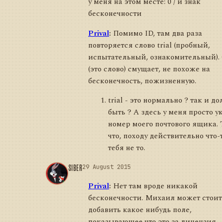
у меня на этом месте: 0 / и знак
бесконечности
Prival
:
Помимо ID, там два раза
повторяется слово trial (пробный,
испытательный, ознакомительный).
(это слово) смущает, не похоже на
бесконечность, пожизненную.
trial - это нормально ? так и д
быть ? А здесь у меня просто у
номер моего почтового ящика. 
что, походу действительно что-т
тебя не то.
SIBER
29 August 2015
Prival
:
Нет там вроде никакой
бесконечности. Михаил может стоит
добавить какое нибудь поле,
показывающее что это за лицензия.