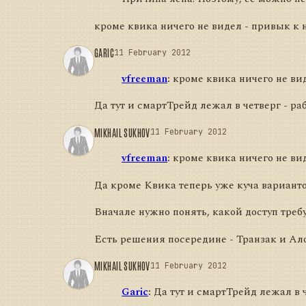
кроме квика ничего не видел - привык к 
GARIC
11 February 2012
vfreeman
:
кроме квика ничего не вид
Да тут и смартТрейд лежал в четверг - ра
MIKHAIL SUKHOV
11 February 2012
vfreeman
:
кроме квика ничего не вид
Да кроме Квика теперь уже куча вариантов.
Вначале нужно понять, какой доступ требу
Есть решения посередине - Транзак и Ало
MIKHAIL SUKHOV
11 February 2012
Garic
:
Да тут и смартТрейд лежал в ч