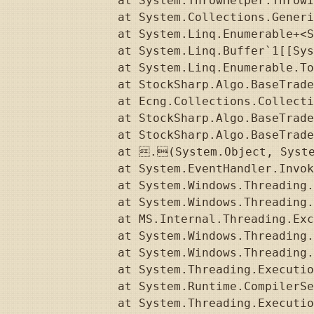
   at System.ThrowHelper.ThrowI
   at System.Collections.Generi
   at System.Linq.Enumerable+<S
   at System.Linq.Buffer`1[[Sys
   at System.Linq.Enumerable.To
   at StockSharp.Algo.BaseTrade
   at Ecng.Collections.Collecti
   at StockSharp.Algo.BaseTrade
   at StockSharp.Algo.BaseTrade
   at .(System.Object, Syste
   at System.EventHandler.Invok
   at System.Windows.Threading.
   at System.Windows.Threading.
   at MS.Internal.Threading.Exc
   at System.Windows.Threading.
   at System.Windows.Threading.
   at System.Threading.Executio
   at System.Runtime.CompilerSe
   at System.Threading.Executio