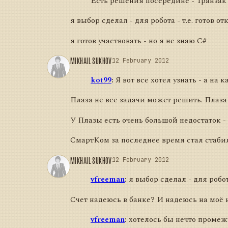
Есть решения посередине - Транзак 
я выбор сделал - для робота - т.е. готов
я готов участвовать - но я не знаю C#
MIKHAIL SUKHOV
12 February 2012
kot99
:
Я вот все хотел узнать - а на
Плаза не все задачи может решить. Плаза 
У Плазы есть очень большой недостаток -
СмартКом за последнее время стал стабиль
MIKHAIL SUKHOV
12 February 2012
vfreeman
:
я выбор сделал - для робот
Счет надеюсь в банке? И надеюсь на моё
vfreeman
:
хотелось бы нечто промежу