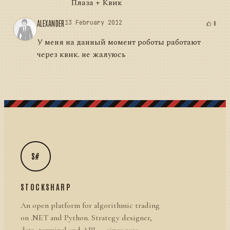
Плаза + Квик
ALEXANDER
13 February 2012
0
У меня на данный момент роботы работают
через квик. не жалуюсь
S#
STOCKSHARP
An open platform for algorithmic trading
on .NET and Python. Strategy designer,
data, terminal and API — since 2010.