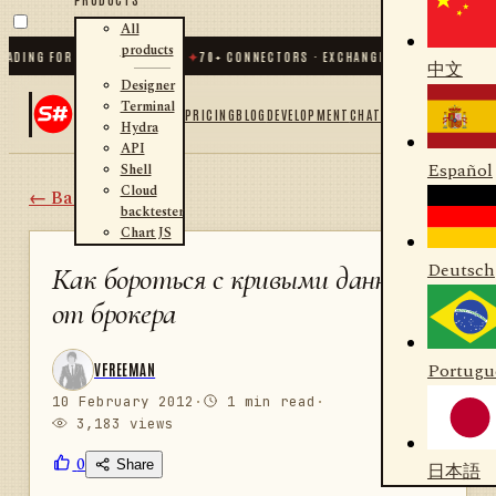
All
products
ING FOR .NET AND PYTHON
✦
70
+ CONNECTORS · EXCHANGES · BROKERS · CRYPT
中文
Designer
Terminal
PRICING
BLOG
DEVELOPMENT
CHAT
Hydra
API
Español
Shell
Cloud
← Back
backtester
Chart JS
Deutsch
Как бороться с кривыми данными
от брокера
Portugu
VFREEMAN
10 February 2012
·
1 min read
·
3,183 views
0
Share
日本語