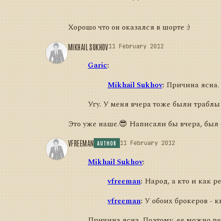
Хорошо что он оказался в шорте :)
MIKHAIL SUKHOV
11 February 2012
Garic
:
Mikhail Sukhov
:
Причина ясна. 
Угу. У меня вчера тоже были траблы 
Это уже наше.😎 Написали бы вчера, был 
VFREEMAN
11 February 2012
AUTHOR
Mikhail Sukhov
:
vfreeman
:
Народ, а кто и как 
vfreeman
:
У обоих брокеров - к
Причина ясна. Поэтому, ее можно п