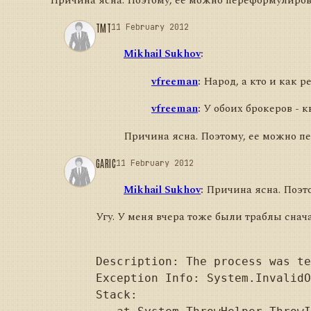
Причина ясна. Поэтому, ее можно переформулиров
TMT
11 February 2012
Mikhail Sukhov
:
vfreeman
:
Народ, а кто и как 
vfreeman
:
У обоих брокеров - к
Причина ясна. Поэтому, ее можно пе
GARIC
11 February 2012
Mikhail Sukhov
:
Причина ясна. Поэто
Угу. У меня вчера тоже были траблы снача
Description: The process was te
Exception Info: System.InvalidO
Stack:
