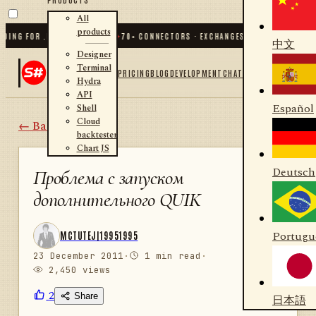
All
products
NG FOR .NET AND PYTHON
✦
70
+ CONNECTORS · EXCHANGES · BROKERS · CRYPT
中文
Designer
Terminal
PRICING
BLOG
DEVELOPMENT
CHAT
Hydra
API
Español
Shell
Cloud
← Back
backtester
Chart JS
Deutsch
Проблема с запуском
дополнительного QUIK
Portugu
MCTUTEJ|19951995
23 December 2011
·
1 min read
·
2,450 views
2
Share
日本語