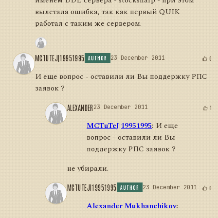
именем DDE сервера - stocksharp - при этом
вылетала ошибка, так как первый QUIK
работал с таким же сервером.
MCTUTEJ|19951995
23 December 2011
0
AUTHOR
И еще вопрос - оставили ли Вы поддержку РПС
заявок ?
ALEXANDER
23 December 2011
1
MCTuTeJ|19951995
:
И еще
вопрос - оставили ли Вы
поддержку РПС заявок ?
не убирали.
MCTUTEJ|19951995
23 December 2011
0
AUTHOR
Alexander Mukhanchikov
: