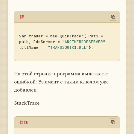
C#
var
 trader = 
new
 QuikTrader{ Path = 
path, DdeServer = 
"ANOTHERDDESERVER"
,DllName =  
"TRANS2QUIK1.DLL"
};

На этой строчке программа вылетает с
ошибкой: Элемент с таким ключом уже
добавлен.
StackTrace:
Code