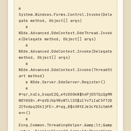
в 
System.Windows.Forms.Control.Invoke(Dele
gate method, Object[] args)

   в 
NDde.Advanced.DdeContext.DdeThread.Invok
e(Delegate method, Object[] args)

   в 
NDde.Advanced.DdeContext.Invoke(Delegate 
method, Object[] args)

   в 
NDde.Advanced.DdeContext.Invoke(ThreadSt
art method)

   в NDde.Server.DdeServer.Register()

   в 
#=qr_hsCs_GsqoE2Q_e9zDO0kB$h6Pj05TQiQgMR
W0YAS8=.#=qVDJVp9ByWTLlSS$iCYv7iIaC5fT2D
2I9xdpq2Gk1jFE=.#=qg_B$4XRtEJe2cfb3itmhM
w==()

   в 
Ecng.Common.ThreadingHelper.&amp;lt;&amp