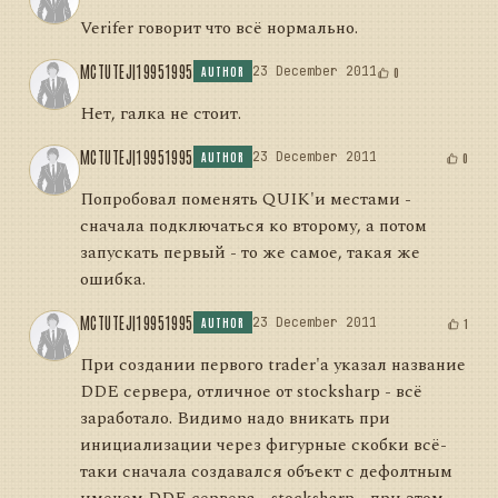
Verifer говорит что всё нормально.
MCTUTEJ|19951995
23 December 2011
0
AUTHOR
Нет, галка не стоит.
MCTUTEJ|19951995
23 December 2011
0
AUTHOR
Попробовал поменять QUIK'и местами -
сначала подключаться ко второму, а потом
запускать первый - то же самое, такая же
ошибка.
MCTUTEJ|19951995
23 December 2011
1
AUTHOR
При создании первого trader'а указал название
DDE сервера, отличное от stocksharp - всё
заработало. Видимо надо вникать при
инициализации через фигурные скобки всё-
таки сначала создавался объект с дефолтным