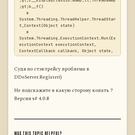
;gt;c__DisplayClass10.&amp;lt;Thread&amp
;gt;b__f()

   в 
System.Threading.ThreadHelper.ThreadStar
t_Context(Object state)

   в 
System.Threading.ExecutionContext.Run(Ex
ecutionContext executionContext, 
ContextCallback callback, Object state, 
Boolean ignoreSyncCtx)

   в 
Судя по стэктрейсу проблема в
System.Threading.ExecutionContext.Run(Ex
DDeServer.Register()
ecutionContext executionContext, 
ContextCallback callback, Object state)

   в 
Не подскажите в какую сторону копать ?
System.Threading.ThreadHelper.ThreadStar
Версия s# 4.0.8
t()</StackTrace>
<ExceptionString>System.ArgumentExceptio
n: Элемент с тем же ключом уже был 
добавлен.

   в 
System.Windows.Forms.Control.MarshaledIn
WAS THIS TOPIC HELPFUL?