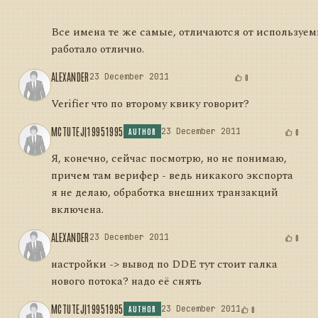
Все имена те же самые, отличаются от используемы
работало отлично.
ALEXANDER
23 December 2011
0
Verifier что по второму квику говорит?
MCTUTEJ|19951995
23 December 2011
0
AUTHOR
Я, конечно, сейчас посмотрю, но не понимаю,
причем там верифер - ведь никакого экспорта
я не делаю, обработка внешних транзакций
включена.
ALEXANDER
23 December 2011
0
настройки -> вывод по DDE тут стоит галка
нового потока? надо её снять
MCTUTEJ|19951995
23 December 2011
0
AUTHOR