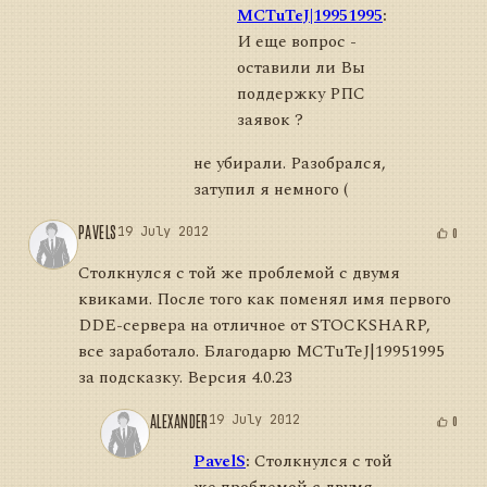
MCTuTeJ|19951995
:
И еще вопрос -
оставили ли Вы
поддержку РПС
заявок ?
не убирали. Разобрался,
затупил я немного (
PAVELS
19 July 2012
0
Столкнулся с той же проблемой с двумя
квиками. После того как поменял имя первого
DDE-сервера на отличное от STOCKSHARP,
все заработало. Благодарю MCTuTeJ|19951995
за подсказку. Версия 4.0.23
ALEXANDER
19 July 2012
0
PavelS
:
Столкнулся с той