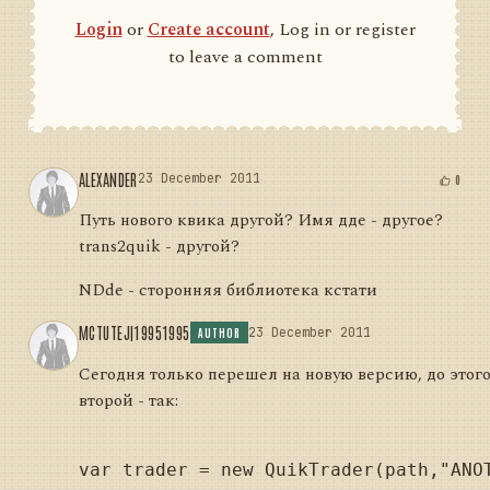
Login
or
Create account
, Log in or register
to leave a comment
ALEXANDER
23 December 2011
0
Путь нового квика другой? Имя дде - другое?
trans2quik - другой?
NDde - сторонняя библиотека кстати
MCTUTEJ|19951995
23 December 2011
AUTHOR
Сегодня только перешел на новую версию, до этого
второй - так:
var trader = new QuikTrader(path,"ANOT