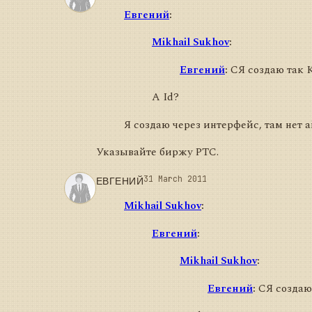
Евгений
:
Mikhail Sukhov
:
Евгений
:
СЯ создаю так Ко
А Id?
Я создаю через интерфейс, там нет 
Указывайте биржу РТС.
ЕВГЕНИЙ
31 March 2011
Mikhail Sukhov
:
Евгений
:
Mikhail Sukhov
:
Евгений
:
СЯ создаю 