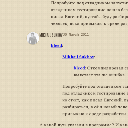
Попробуйте под отладчиком запустит
отладчиком тестирование пошло без 
писал Евгений, пустой... буду разбир
человек, пока привыкаю к среде ра
MIKHAIL SUKHOV
30 March 2011
bleed
:
Mikhail Sukhov
:
bleed
:
Откомпилировал са
вылетает эта же ошибка...
Попробуйте под отладчиком зап
под отладчиком тестирование 
но отчет, как писал Евгений, пус
разбираться, в c# я новый чело
привыкаю к среде разработки
А какой путь указали в программе? И ка