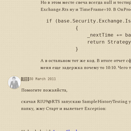
Но в этом месте свеча всегда null и тест
Exchange.Rts ну и TimeFrame=10. В OnProc
  if (base.Security.Exchange.Is
            {

                _nextTime += ba
                return Strategy
А в остальном тот же код. В итоге отчет
меня еще задержка почему то 10:10. Чего т
BLEED
30 March 2011
Помогите пожалйста,
скачал RIU9@RTS запускаю SampleHistoryTesting 
папку, жму Старт и вылетает Exception: