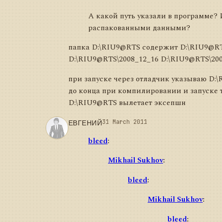
А какой путь указали в программе? 
распакованными данными?
папка D:\RIU9@RTS содержит D:\RIU9@RT
D:\RIU9@RTS\2008_12_16 D:\RIU9@RTS\2008
при запуске через отладчик указываю D:
до конца при компилировании и запуске
D:\RIU9@RTS вылетает эксепшн
ЕВГЕНИЙ
31 March 2011
bleed
:
Mikhail Sukhov
:
bleed
:
Mikhail Sukhov
:
bleed
: