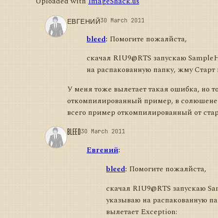
Uploaded with
ImageShack.us
ЕВГЕНИЙ
30 March 2011
bleed
:
Помогите пожалйста,
скачал RIU9@RTS запускаю SampleHi
на распакованную папку, жму Старт 
У меня тоже вылетает такая ошибка, но т
откомпилированный пример, в солюшене 
всего пример откомпилированный от стар
BLEED
30 March 2011
Евгений
:
bleed
:
Помогите пожалйста,
скачал RIU9@RTS запускаю Sam
указываю на распакованную па
вылетает Exception: