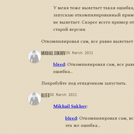
У меня тоже вылетает такая ошибка,
запускаю откомпилированный прим
не вылетает. Скорее всего пример 
старой версии.
Откомпилировал сам, все равно вылетает 
MIKHAIL SUKHOV
30 March 2011
bleed
:
Откомпилировал сам, все равн
ошибка...
Попробуйте под отладчиком запустить.
BLEED
30 March 2011
Mikhail Sukhov
:
bleed
:
Откомпилировал сам, вс
эта же ошибка...