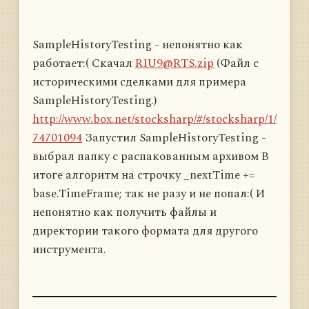
SampleHistoryTesting - непонятно как
работает:( Скачал
RIU9@RTS.zip
(Файл с
историческими сделками для примера
SampleHistoryTesting.)
http://www.box.net/stocksharp/#/stocksharp/1/
74701094
Запустил SampleHistoryTesting -
выбрал папку с распакованным архивом В
итоге алгоритм на строчку _nextTime +=
base.TimeFrame; так не разу и не попал:( И
непонятно как получить файлы и
директории такого формата для другого
инструмента.