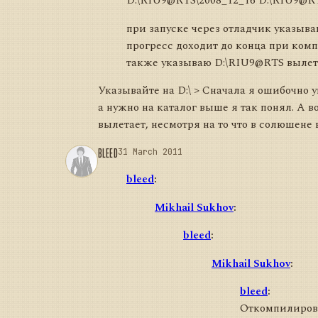
D:\RIU9@RTS\2008_12_16 D:\RIU9@RTS
при запуске через отладчик указыв
прогресс доходит до конца при ком
также указываю D:\RIU9@RTS вылет
Указывайте на D:\ > Сначала я ошибочно 
а нужно на каталог выше я так понял. А в
вылетает, несмотря на то что в солюшене 
BLEED
31 March 2011
bleed
:
Mikhail Sukhov
:
bleed
:
Mikhail Sukhov
:
bleed
:
Откомпилиров