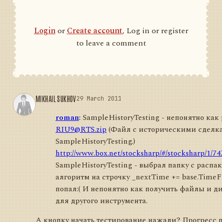
Login
or
Create account
, Log in or register
to leave a comment
MIKHAIL SUKHOV
29 March 2011
roman
:
SampleHistoryTesting - непонятно как 
RIU9@RTS.zip
(Файл с историческими сделк
SampleHistoryTesting.)
http://www.box.net/stocksharp/#/stocksharp/1/7
SampleHistoryTesting - выбрал папку с расп
алгоритм на строчку _nextTime += base.TimeFr
попал:( И непонятно как получить файлы и д
для другого инструмента.
А кнопку начать тестирование нажали? Прогресс 