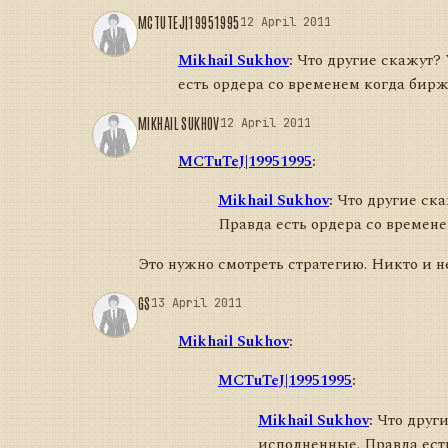
MCTUTEJ|19951995
12 April 2011
Mikhail Sukhov
:
Что другие скажут? 
есть ордера со временем когда бирж
MIKHAIL SUKHOV
12 April 2011
MCTuTeJ|19951995
:
Mikhail Sukhov
:
Что другие ска
Правда есть ордера со времене
Это нужно смотреть стратегию. Никто и не
GS
13 April 2011
Mikhail Sukhov
:
MCTuTeJ|19951995
:
Mikhail Sukhov
:
Что други
исполненные. Правда ест