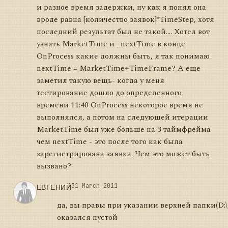
и разное время задержки, ну как я понял она
вроде равна [количество заявок]*TimeStep, хотя
последний результат был не такой.... Хотел вот
узнать MarketTime и _nextTime в конце
OnProcess какие должны быть, я так понимаю
nextTime = MarketTime+TimeFrame? А еще
заметил такую вещь- когда у меня
тестирование дошло до определенного
времени 11:40 OnProcess некоторое время не
выполнялся, а потом на следующей итерации
MarketTime был уже больше на 3 таймфрейма
чем nextTime - это после того как была
зарегистрирована заявка. Чем это может быть
вызвано?
ЕВГЕНИЙ
31 March 2011
да, вы правы при указании верхней папки(D:\
оказался пустой