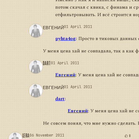
потом скачал с квика, с финама и с
отфильтровывать. И всё строится но
ЕВГЕНИЙ
01 April 2011
pyhta4og
:
Просто в тиковых данных с
У меня цена хай не совпадала, так а как
DART
01 April 2011
Евгений
:
У меня цена хай не совпад
ЕВГЕНИЙ
01 April 2011
dart
:
Евгений
:
У меня цена хай не с
Не совсем понял, что мне нужно сделать. 
LERA
06 November 2011
0