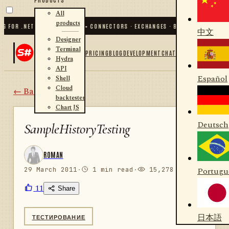
All
products
OR .NET AND PYTHON
✦
70
+ CONNECTORS · EXCHANGES · BROKERS · CRYPTO
✦
S#
中文
Designer
Terminal
PRICING
BLOG
DEVELOPMENT
CHAT
Hydra
API
Español
Shell
Cloud
← Back
backtester
Chart JS
Deutsch
SampleHistoryTesting
ROMAN
29 March 2011
·
1 min read
·
15,278 views
Portugu
11
Share
日本語
ТЕСТИРОВАНИЕ