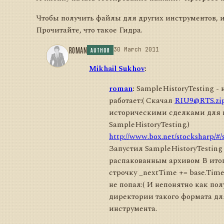
Чтобы получить файлы для других инструментов, и
Прочитайте, что такое Гидра.
ROMAN
30 March 2011
AUTHOR
Mikhail Sukhov
:
roman
:
SampleHistoryTesting - 
работает:( Скачал
RIU9@RTS.zi
историческими сделками для
SampleHistoryTesting.)
http://www.box.net/stocksharp/#
Запустил SampleHistoryTesting
распакованным архивом В итог
строчку _nextTime += base.Time
не попал:( И непонятно как по
директории такого формата дл
инструмента.