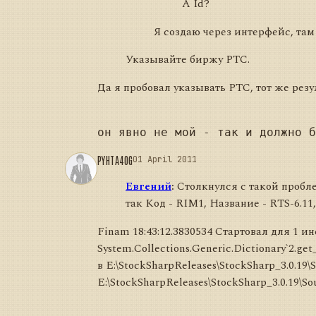
А Id?
Я создаю через интерфейс, там
Указывайте биржу РТС.
Да я пробовал указывать РТС, тот же резул
PYHTA4OG
01 April 2011
Евгений
:
Столкнулся с такой пробле
так Код - RIM1, Название - RTS-6.11,
Finam 18:43:12.3830534 Стартовал для 1 и
System.Collections.Generic.Dictionary`2.ge
в E:\StockSharpReleases\StockSharp_3.0.19
E:\StockSharpReleases\StockSharp_3.0.19\So