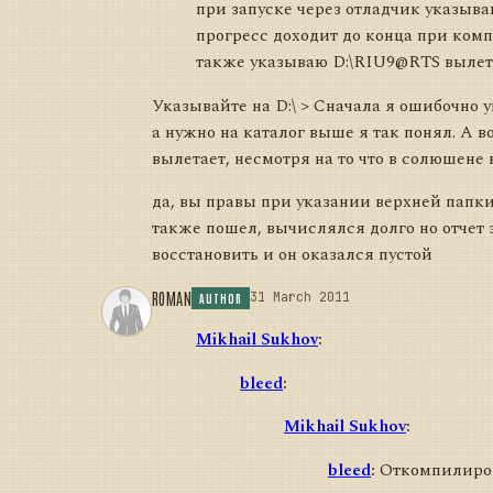
при запуске через отладчик указыв
прогресс доходит до конца при ком
также указываю D:\RIU9@RTS вылет
Указывайте на D:\ > Сначала я ошибочно 
а нужно на каталог выше я так понял. А в
вылетает, несмотря на то что в солюшене 
да, вы правы при указании верхней папки(
также пошел, вычислялся долго но отчет
восстановить и он оказался пустой
ROMAN
31 March 2011
AUTHOR
Mikhail Sukhov
:
bleed
:
Mikhail Sukhov
:
bleed
:
Откомпилиро