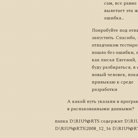
сам, все равно
вылетает эта 
ошибка...
Попробуйте под отл
запустить. Спасибо,
отладчиком тестиро
пошло без ошибки, н
как писал Евгений, п
буду разбираться, в 
новый человек, пок
привыкаю к среде
разработки
А какой путь указали в програ
в распакованными данными?
папка D:\RIU9@RTS содержит D:\RI
D:\RIU9@RTS\2008_12_16 D:\RIU9@RTS