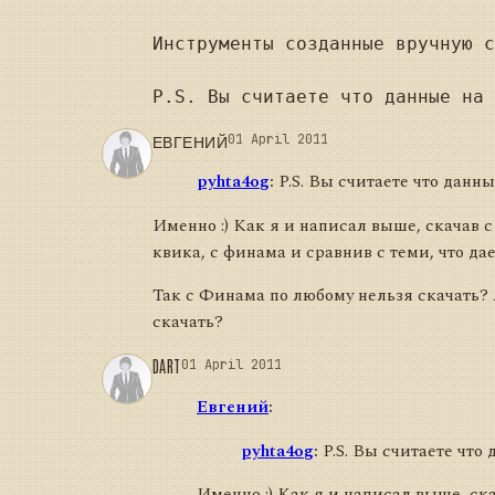
Инструменты созданные вручную с
ЕВГЕНИЙ
01 April 2011
pyhta4og
:
P.S. Вы считаете что данн
Именно :) Как я и написал выше, скачав с
квика, с финама и сравнив с теми, что да
Так с Финама по любому нельзя скачать? 
скачать?
DART
01 April 2011
Евгений
:
pyhta4og
:
P.S. Вы считаете что
Именно :) Как я и написал выше, ска