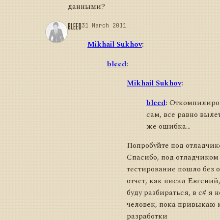
данными?
BLEED
31 March 2011
Mikhail Sukhov
:
bleed
:
Mikhail Sukhov
:
bleed
:
Откомпилиро
сам, все равно выле
же ошибка...
Попробуйте под отладчико
Спасибо, под отладчиком
тестирование пошло без 
отчет, как писал Евгений, 
буду разбираться, в c# я 
человек, пока привыкаю 
разработки