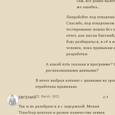
сам, все равно выле
же ошибка...
Попробуйте под отладчико
Спасибо, под отладчиком
тестирование пошло без 
отчет, как писал Евгений, 
буду разбираться, в c# я 
человек, пока привыкаю 
разработки
А какой путь указали в программе? 
распакованными данными?
В итоге выбрал каталог с данными на ур
отработала правильно
ЕВГЕНИЙ
31 March 2011
0
Так и не разобрался я с задержкой. Меняя
TimeStep получал и разное количество заявок