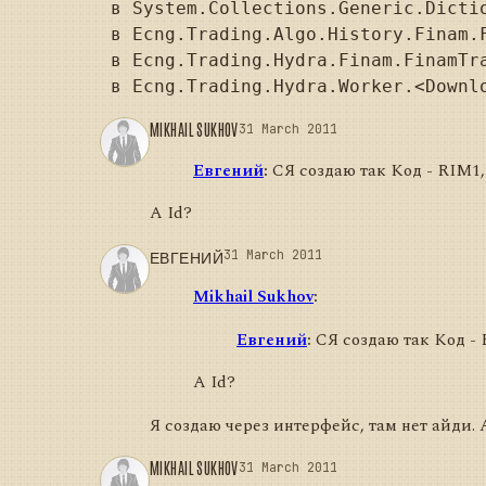
   в System.Collections.Generic.Dictio
   в Ecng.Trading.Algo.History.Finam.
   в Ecng.Trading.Hydra.Finam.FinamTr
MIKHAIL SUKHOV
31 March 2011
Евгений
:
СЯ создаю так Код - RIM1, 
А Id?
ЕВГЕНИЙ
31 March 2011
Mikhail Sukhov
:
Евгений
:
СЯ создаю так Код - R
А Id?
Я создаю через интерфейс, там нет айди.
MIKHAIL SUKHOV
31 March 2011