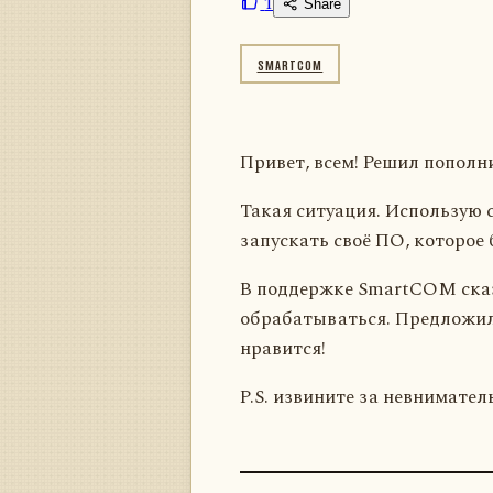
1
Share
SMARTCOM
Привет, всем! Решил пополни
Такая ситуация. Использую
запускать своё ПО, которое
В поддержке SmartCOM сказа
обрабатываться. Предложили
нравится!
P.S. извините за невнимател