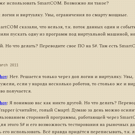
тоже использовать SmartCOM. Возможно ли такое?
п логин и виртуалку. Увы, ограничения по смарту мощные.
rtCOM сказали, что нельзя, т.к. поток данных один и событ
или пускать одну из программ под виртуальной машиной, но 
й. Но что делать? Переводите свое ПО на S#. Там есть Smart
arch 2011
hov
:
Нет. Решается только через доп логин и виртуалку. Увы,
жели, если у народа несколько роботов, то столько же и в
во получается.
hov
:
Я понимаю вас как никто другой. Но что делать? Перевод
pper (считайте, голый Смарт). Думаю за день можно осилить
ользованием сторонней программы, работающей через Smart
ля этого S# и его возможность тестирования на рыночных да
 его использовать. Всё правда придётся переписывать, т.к. л