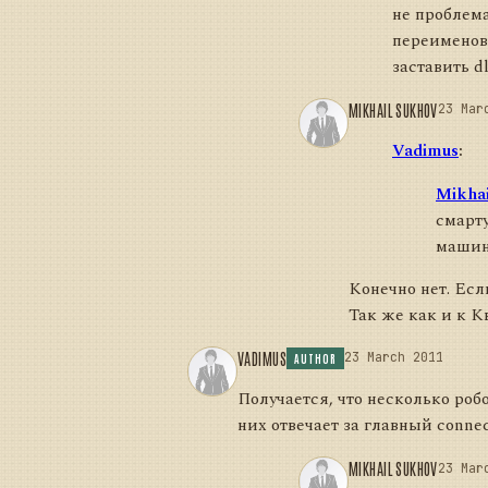
не проблема
переименов
заставить d
MIKHAIL SUKHOV
23 Mar
Vadimus
:
Mikhai
смарту
машин 
Конечно нет. Есл
Так же как и к К
VADIMUS
23 March 2011
AUTHOR
Получается, что несколько роб
них отвечает за главный conne
MIKHAIL SUKHOV
23 Mar