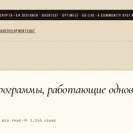
PTO
✦
S#.DESIGNER · BACKTEST · OPTIMIZE · GO LIVE
✦
A COMMUNITY OF
31 000
+
LOG
DEVELOPMENT
CHAT
программы, работающие однов
 min read
·
1,246 views