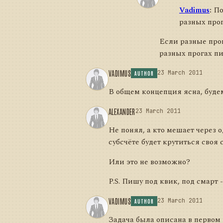
Vadimus
:
По
разных прог
Если разные прог
разных прогах пи
VADIMUS
23 March 2011
AUTHOR
В общем концепция ясна, буде
ALEXANDER
23 March 2011
Не понял, а кто мешает через 
субсчёте будет крутиться своя 
Или это не возможно?
P.S. Пишу под квик, под смарт 
VADIMUS
23 March 2011
AUTHOR
Задача была описана в первом 