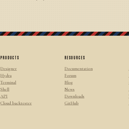
PRODUCTS
RESOURCES
Designer
Documentation
Hydra
Forum
Terminal
Blog
Shell
News
API
Downloads
Cloud backtester
GitHub