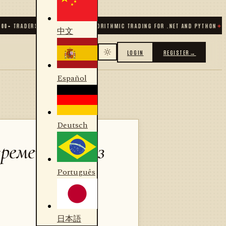
 TRADERS & DEVELOPERS
✦
ALGORITHMIC TRADING FOR .NET AND PYTHON
✦
70
+ 
中文
LOGIN
REGISTER
→
Español
Deutsch
ременно через
Português
日本語