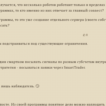
лучается, что несколько роботов работают только в предела
раммах, то кто именно из них отвечает за главный connect?
раммы, то это уже создание отдельного сервера (своего собс
сать?
0
м подстраиваться под существующие ограничения.
один смартком посылать сигналы по разным субсчетам внутри
стратегия - посылаться заявки через SmartTrader.
- лишь наблюдатель. 🙄
посте. Из своей программы понятное дело можно наплодить к