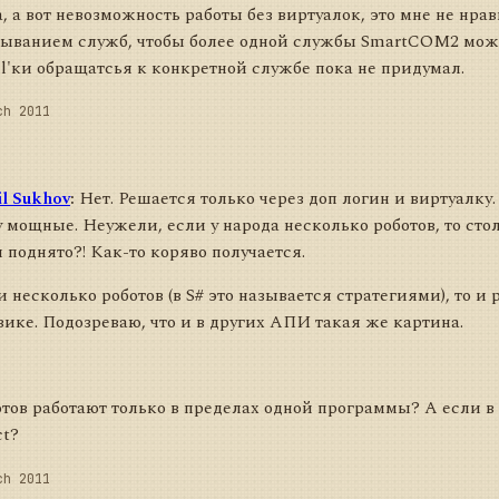
, а вот невозможность работы без виртуалок, это мне не нра
ыванием служб, чтобы более одной службы SmartCOM2 можно
ll'ки обращатсья к конкретной службе пока не придумал.
ch 2011
l Sukhov
:
Нет. Решается только через доп логин и виртуалку.
 мощные. Неужели, если у народа несколько роботов, то сто
поднято?! Как-то коряво получается.
и несколько роботов (в S# это называется стратегиями), то и
вике. Подозреваю, что и в других АПИ такая же картина.
отов работают только в пределах одной программы? А если в
ct?
ch 2011