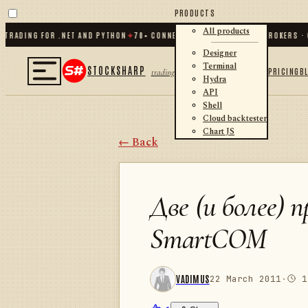
PRODUCTS
All products
DING FOR .NET AND PYTHON
✦
70
+ CONNECTORS · EXCHANGES · BROKERS · CRY
Designer
Terminal
STOCKSHARP
PRICING
B
trading
Hydra
API
Shell
Cloud backtester
Chart JS
← Back
Две (и более) 
SmartCOM
VADIMUS
22 March 2011
·
1