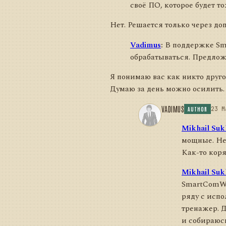
своё ПО, которое будет 
Нет. Решается только через до
Vadimus
:
В поддержке Sma
обрабатываться. Предлож
Я понимаю вас как никто друго
Думаю за день можно осилить.
VADIMUS
23 M
AUTHOR
Mikhail Suk
мощные. Неу
Как-то коря
Mikhail Suk
SmartComWra
ряду с исп
тренажер. Д
и собираюсь