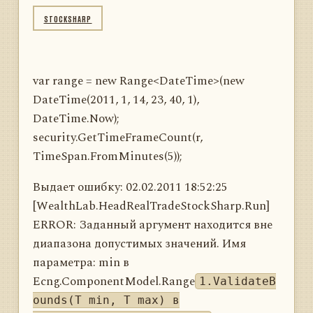
STOCKSHARP
var range = new Range<DateTime>(new
DateTime(2011, 1, 14, 23, 40, 1),
DateTime.Now);
security.GetTimeFrameCount(r,
TimeSpan.FromMinutes(5));
Выдает ошибку: 02.02.2011 18:52:25
[WealthLab.HeadRealTradeStockSharp.Run]
ERROR: Заданный аргумент находится вне
диапазона допустимых значений. Имя
параметра: min в
Ecng.ComponentModel.Range
1.ValidateB
ounds(T min, T max) в