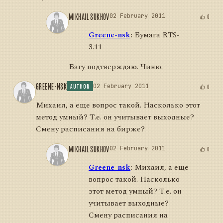
MIKHAIL SUKHOV
02 February 2011
0
Greene-nsk
:
Бумага RTS-
3.11
Багу подтверждаю. Чиню.
GREENE-NSK
02 February 2011
0
AUTHOR
Михаил, а еще вопрос такой. Насколько этот
метод умный? Т.е. он учитывает выходные?
Смену расписания на бирже?
MIKHAIL SUKHOV
02 February 2011
0
Greene-nsk
:
Михаил, а еще
вопрос такой. Насколько
этот метод умный? Т.е. он
учитывает выходные?
Смену расписания на