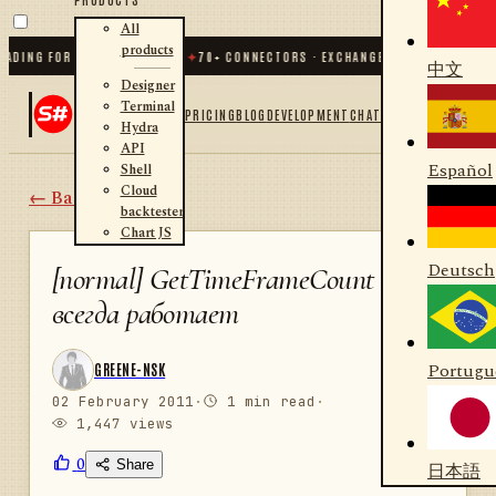
All
products
DING FOR .NET AND PYTHON
✦
70
+ CONNECTORS · EXCHANGES · BROKERS · CRY
中文
Designer
Terminal
PRICING
BLOG
DEVELOPMENT
CHAT
Hydra
API
Español
Shell
Cloud
← Back
backtester
Chart JS
Deutsch
[normal] GetTimeFrameCount не
всегда работает
Portugu
GREENE-NSK
02 February 2011
·
1 min read
·
1,447 views
0
Share
日本語