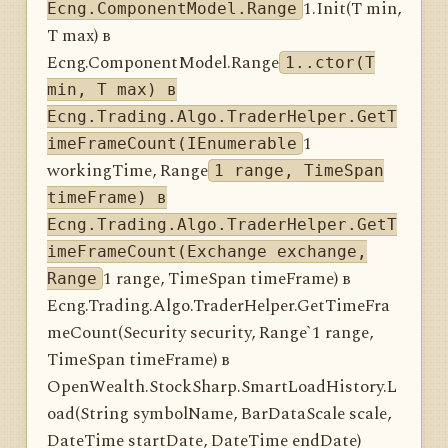
1.Init(T min,
Ecng.ComponentModel.Range
T max) в
Ecng.ComponentModel.Range
1..ctor(T
min, T max) в
Ecng.Trading.Algo.TraderHelper.GetT
1
imeFrameCount(IEnumerable
workingTime, Range
1 range, TimeSpan
timeFrame) в
Ecng.Trading.Algo.TraderHelper.GetT
imeFrameCount(Exchange exchange,
1 range, TimeSpan timeFrame) в
Range
Ecng.Trading.Algo.TraderHelper.GetTimeFra
meCount(Security security, Range`1 range,
TimeSpan timeFrame) в
OpenWealth.StockSharp.SmartLoadHistory.L
oad(String symbolName, BarDataScale scale,
DateTime startDate, DateTime endDate)