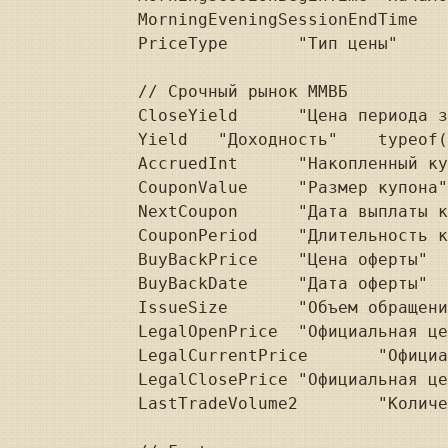
MorningEveningSessionEndTime	"Окончание утренней сессии"	typeof(DateTime));

PriceType	"Тип цены"	typeof(string));

// Срочный рынок ММВБ

CloseYield	"Цена периода закрытия"	typeof(decimal));

Yield	"Доходность"	typeof(decimal));

AccruedInt	"Накопленный купонный доход"	typeof(decimal));

CouponValue	"Размер купона"	typeof(decimal));

NextCoupon	"Дата выплаты купона"	typeof(DateTime));

CouponPeriod	"Длительность купона"	typeof(int));

BuyBackPrice	"Цена оферты"	typeof(decimal));

BuyBackDate	"Дата оферты"	typeof(DateTime));

IssueSize	"Объем обращения"	typeof(int));

LegalOpenPrice	"Официальная цена открытия"	typeof(decimal));

LegalCurrentPrice	"Официальная текущая цена"	typeof(decimal));

LegalClosePrice	"Официальная цена закрытия"	typeof(decimal));

LastTradeVolume2	"Количество контрактов в последней сделке"	typeof(decimal));
