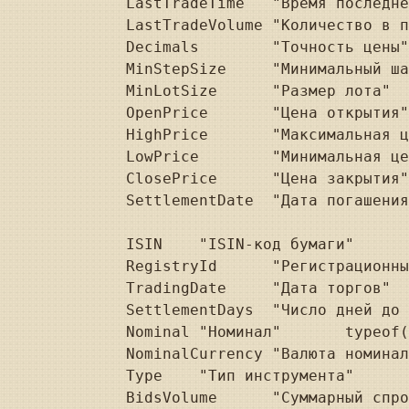
LastTradeTime	"Время последней сделки"	typeof(DateTime));

LastTradeVolume	"Количество в последней сделке"	typeof(decimal));

Decimals	"Точность цены"	typeof(int));

MinStepSize	"Минимальный шаг цены"	typeof(decimal));

MinLotSize	"Размер лота"	typeof(int));

OpenPrice	"Цена открытия"	typeof(decimal));

HighPrice	"Максимальная цена сделки"	typeof(decimal));

LowPrice	"Минимальная цена сделки"	typeof(decimal));

ClosePrice	"Цена закрытия"	typeof(decimal));

SettlementDate	"Дата погашения"	typeof(DateTime));

ISIN	"ISIN-код бумаги"	typeof(string));

RegistryId	"Регистрационный номер"	typeof(string));

TradingDate	"Дата торгов"	typeof(DateTime));

SettlementDays	"Число дней до погашения"	typeof(int));

Nominal	"Номинал"	typeof(decimal));

NominalCurrency	"Валюта номинала"	typeof(string));

Type	"Тип инструмента"	typeof(string));

BidsVolume	"Суммарный спрос"	typeof(decimal));
