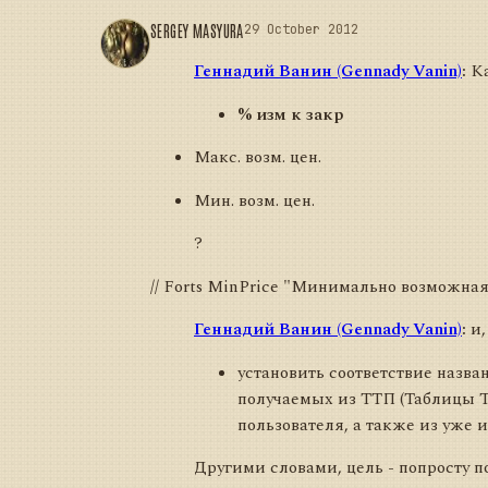
SERGEY MASYURA
29 October 2012
Геннадий Ванин (Gennady Vanin)
:
Ка
% изм к закр
Макс. возм. цен.
Мин. возм. цен.
?
// Forts MinPrice "Минимально возможная 
Геннадий Ванин (Gennady Vanin)
:
и,
установить соответствие наз
получаемых из ТТП (Таблицы Т
пользователя, а также из уже
Другими словами, цель - попросту по