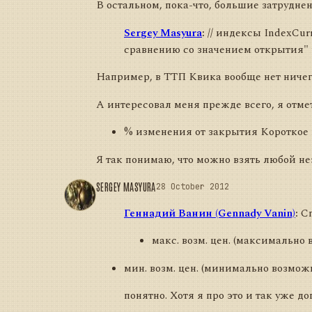
В остальном, пока-что, большие затрудне
Sergey Masyura
:
// индексы IndexCurr
сравнению со значением открытия" t
Например, в ТТП Квика вообще нет ничег
А интересовал меня прежде всего, я отм
% изменения от закрытия Короткое 
Я так понимаю, что можно взять любой нез
SERGEY MASYURA
28 October 2012
Геннадий Ванин (Gennady Vanin)
:
Сп
макс. возм. цен. (максимально
мин. возм. цен. (минимально возмож
понятно. Хотя я про это и так уже д