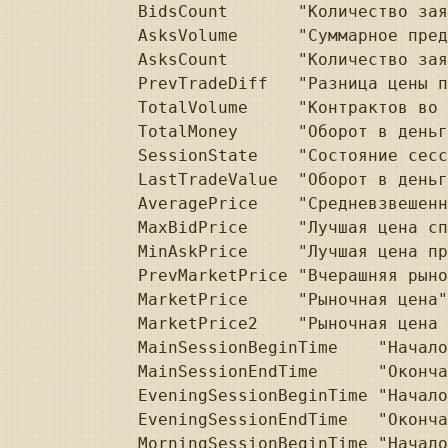
BidsCount	"Количество заявок на покупку"	typeof(int));

AsksVolume	"Суммарное предложение"	typeof(decimal));

AsksCount	"Количество заявок на продажу"	typeof(int));

PrevTradeDiff	"Разница цены последней к закрытию предыдущей сессии"	typeof(decimal));

TotalVolume	"Контрактов во всех сделках"	typeof(decimal));

TotalMoney	"Оборот в деньгах"	typeof(decimal));

SessionState	"Состояние сессии"	typeof(string));

LastTradeValue	"Оборот в деньгах последней сделки"	typeof(decimal));

AveragePrice	"Средневзвешенная цена"	typeof(decimal));

MaxBidPrice	"Лучшая цена спроса сегодня"	typeof(decimal));

MinAskPrice	"Лучшая цена предложения сегодня"	typeof(decimal));

PrevMarketPrice	"Вчерашняя рыночная цена"	typeof(decimal));

MarketPrice	"Рыночная цена"	typeof(decimal));

MarketPrice2	"Рыночная цена 2"	typeof(decimal));

MainSessionBeginTime	"Начало основной сессии"	typeof(DateTime));

MainSessionEndTime	"Окончание основной сессии"	typeof(DateTime));

EveningSessionBeginTime	"Начало вечерней сессии"	typeof(DateTime));

EveningSessionEndTime	"Окончание вечерней сессии"	typeof(DateTime));

MorningSessionBeginTime	"Начало утренней сессии"	typeof(DateTime));
