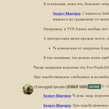
В остальном, пока-что, большие зат
Sergey Masyura
:
// индексы Ind
индекса по сравнению со значе
Например, в ТТП Квика вообще нет 
А интересовал меня прежде всего, 
% изменения от закрытия Коро
Я так понимаю, что можно взять люб
%изм закрытия вероятно это PrevTradeDif
Про задействование свободных и несвобод
ГЕННАДИЙ ВАНИН (GENNADY VANIN)
29 O
AUTHOR
Sergey Masyura
:
% изм. закр. вероят
Sergey Masyura
:
Про задействование 