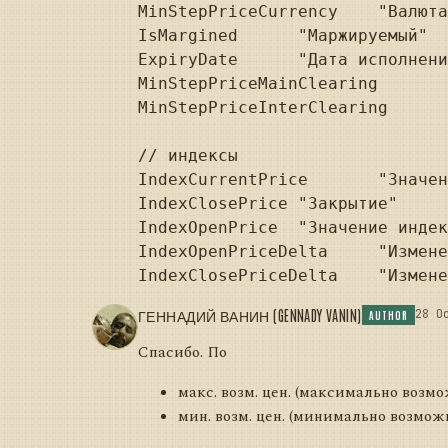
MinStepPriceCurrency	"Валюта шага цены"	typeof(string));

IsMargined	"Маржируемый"	typeof(string));

ExpiryDate	"Дата исполнения инструмента"	typeof(DateTime));

MinStepPriceMainClearing	"Стоимость шага цены для клиринга"	typeof(decimal));

MinStepPriceInterClearing	"Стоимость шага цены для промклиринга"	typeof(decimal));

// индексы

IndexCurrentPrice	"Значение"	typeof(decimal));

IndexClosePrice	"Закрытие"	typeof(decimal));

IndexOpenPrice	"Значение индекса на момент открытия торгов"	typeof(decimal));

IndexOpenPriceDelta	"Изменение текущего индекса по сравнению со значением открытия"	typeof(decimal));

ГЕННАДИЙ ВАНИН (GENNADY VANIN)
28 O
AUTHOR
Спасибо. По
макс. возм. цен. (максимально возм
мин. возм. цен. (минимально возможн