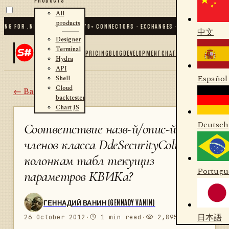
All
products
 FOR .NET AND PYTHON
✦
70
+ CONNECTORS · EXCHANGES · BROKERS · CRYPTO
✦
中文
Designer
Terminal
PRICING
BLOG
DEVELOPMENT
CHAT
Hydra
API
Español
Shell
Cloud
← Back
backtester
Chart JS
Deutsch
Соответствие назв-й/опис-й
членов класса DdeSecurityColumns
колонкам табл текущиз
Portugu
параметров КВИКа?
ГЕННАДИЙ ВАНИН (GENNADY VANIN)
日本語
26 October 2012
·
1 min read
·
2,895 views