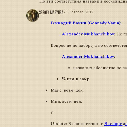
Но эти соответствия названий неочевидн
SERGEY MASYURA
28 October 2012
Геннадий Ванин (Gennady Vanin)
:
Alexander Mukhanchikov
:
Не пл
Вопрос не по набору, а по соответс
Alexander Mukhanchikov
:
названия абсолютно не в
% изм к закр
Макс. возм. цен.
Мин. возм. цен.
?
Update:
В соответствии с
Экспорт д