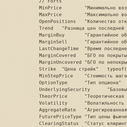
// Forts

MinPrice	"Минимально возможная цена"	typeof(decimal));

MaxPrice	"Максимально возможная цена"	typeof(decimal));

OpenPositions	"Количество открытых позиций"	typeof(decimal));

Trend	"Разница цен последней и предыдущей сделок"	typeof(decimal));

MarginBuy	"Гарантийное обеспечение покупателя"	typeof(decimal));

MarginSell	"Гарантийное обеспечение продавца"	typeof(decimal));

LastChangeTime	"Время последнего изменения"	typeof(DateTime));

MarginCovered	"БГО по покрытым позициям"	typeof(decimal));

MarginUncovered	"БГО по непокрытым позициям"	typeof(decimal));

Strike	"Цена страйк"	typeof(decimal));

MinStepPrice	"Стоимость шага цены"	typeof(decimal));

OptionType	"Тип опциона"	typeof(string));

UnderlyingSecurity	"Базовый актив"	typeof(string));

TheorPrice	"Теоретическая цена"	typeof(decimal));

Volatility	"Волатильность опциона"	typeof(decimal));

AggregateRate	"Агрегированная ставка"	typeof(decimal));

FuturePriceType	"Тип цены фьючерса"	typeof(string));

ClearingStatus	"Статус клиринга"	typeof(string));
