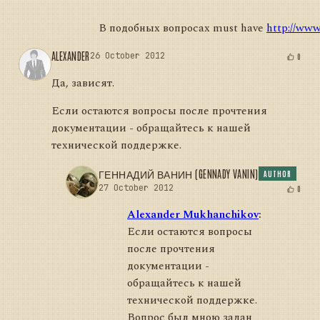
В подобных вопросах must have
http://www
ALEXANDER
26 October 2012
0
Да, зависят.
Если остаются вопросы после прочтения
документации - обращайтесь к нашей
технической поддержке.
ГЕННАДИЙ ВАНИН (GENNADY VANIN)
AUTHOR
27 October 2012
0
Alexander Mukhanchikov
:
Если остаются вопросы
после прочтения
документации -
обращайтесь к нашей
технической поддержке.
Вопрос был мною задан