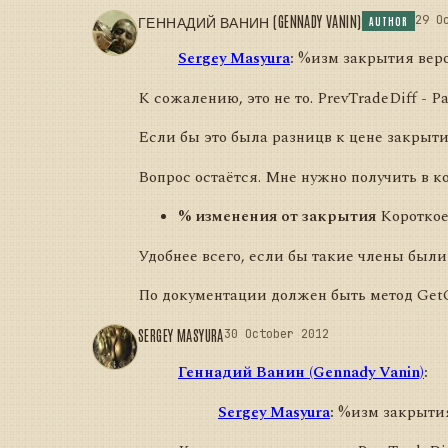
ГЕННАДИЙ ВАНИН (GENNADY VANIN)
29 O
AUTHOR
Sergey Masyura
:
%изм закрытия вероя
К сожалению, это не то. PrevTradeDiff -
Если бы это была разницв к цене закрыти
Вопрос остаётся. Мне нужно получить в к
% изменения от закрытия
Короткое
Удобнее всего, если бы такие члены были
По документации должен быть метод GetCur
SERGEY MASYURA
30 October 2012
Геннадий Ванин (Gennady Vanin)
:
Sergey Masyura
:
%изм закрытия 