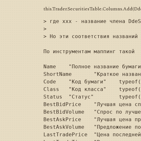
this.Trader.SecuritiesTable.Columns.Add(Dd
> где xxx - название члена DdeS
> 

> Но эти соответствия названий 
По инструментам маппинг такой

Name	"Полное название бумаги"	typeof(string));

ShortName	"Краткое название бумаги"	typeof(string));

Code	"Код бумаги"	typeof(string));

Class	"Код класса"	typeof(string));

Status	"Статус"	typeof(string));

BestBidPrice	"Лучшая цена спроса"	typeof(decimal));

BestBidVolume	"Спрос по лучшей цене"	typeof(decimal));

BestAskPrice	"Лучшая цена предложения"	typeof(decimal));

BestAskVolume	"Предложение по лучшей цене"	typeof(decimal));

LastTradePrice	"Цена последней сделки"	typeof(decimal));
