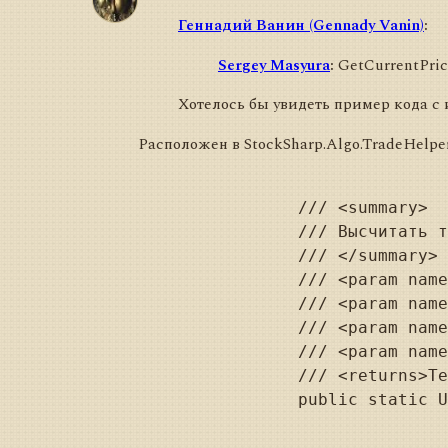
Геннадий Ванин (Gennady Vanin)
:
Sergey Masyura
:
GetCurrentPrice
Хотелось бы увидеть пример кода с 
Расположен в StockSharp.Algo.TradeHelper
		/// <summary>

		/// Высчитать текущую цену по инструменту в зависимости от направления заявки.

		/// </summary>

		/// <param name="security">Инструмент, по которому вычисляется текущая цена.</param>

		/// <param name="direction">Направление заявки.</param>

		/// <param name="priceType">Тип рыночной цены.</param>

		/// <param name="orders">Заявки, которые необходимо игнорировать.</param>

		/// <returns>Текущая цена. Если информации в стакане недостаточно, будет возвращено 0.</returns>

		public static Unit GetCurrentPrice(this Security security, OrderDirections? direction = null, MarketPriceTypes priceType = MarketPriceTypes.Following, IEnumerable<Order> orders = null)
