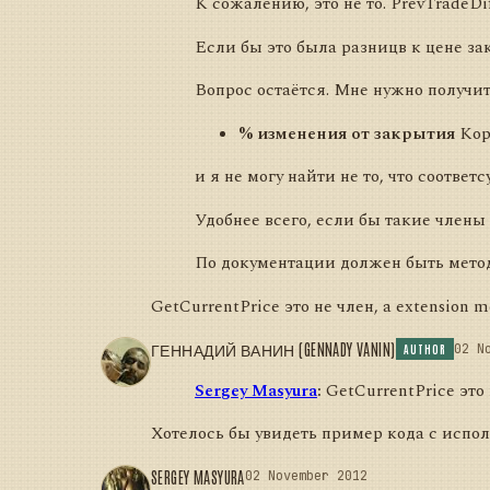
К сожалению, это не то. PrevTradeD
Если бы это была разницв к цене за
Вопрос остаётся. Мне нужно получит
% изменения от закрытия
Кор
и я не могу найти не то, что соотве
Удобнее всего, если бы такие члены
По документации должен быть метод G
GetCurrentPrice это не член, а extension 
ГЕННАДИЙ ВАНИН (GENNADY VANIN)
02 N
AUTHOR
Sergey Masyura
:
GetCurrentPrice это 
Хотелось бы увидеть пример кода с испол
SERGEY MASYURA
02 November 2012