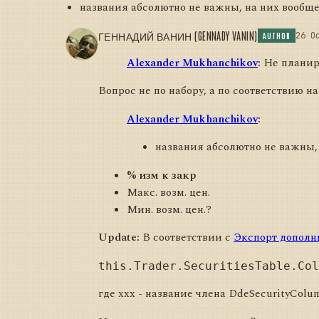
названия абсолютно не важны, на них вообщ
ГЕННАДИЙ ВАНИН (GENNADY VANIN)
26 O
AUTHOR
Alexander Mukhanchikov
:
Не планиру
Вопрос не по набору, а по соответствию 
Alexander Mukhanchikov
:
названия абсолютно не важны,
% изм к закр
Макс. возм. цен.
Мин. возм. цен.?
Update:
В соответствии с
Экспорт дополн
где xxx - название члена DdeSecurityCol