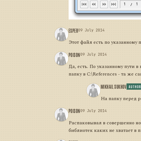
ESPER
09 July 2014
Этот файл есть по указанному 
POISON
09 July 2014
Да, есть. По указанному пути 
папку в C:\References - та же с
MIKHAIL SUKHOV
AUTHOR
На папку перед 
POISON
09 July 2014
Распаковывал в совершенно но
библиотек каких не хватает в 