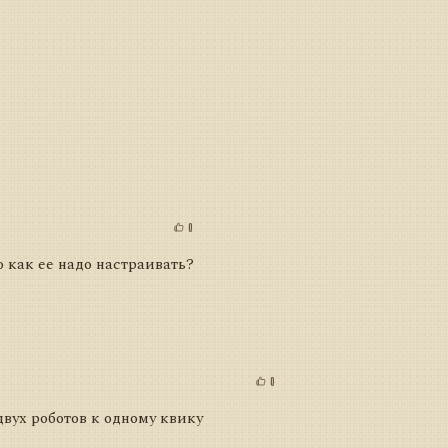
0
о как ее надо настраивать?
0
вух роботов к одному квику