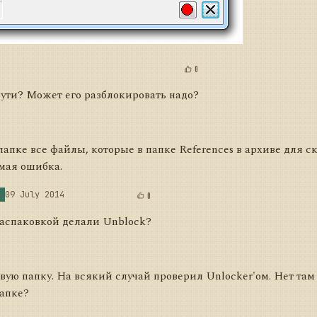
0
пути? Может его разблокировать надо?
в папке все файлы, которые в папке References в архиве для 
амая ошибка.
09 July 2014
0
распаковкой делали Unblock?
вую папку. На всякий случай проверил Unlocker'ом. Нет та
папке?