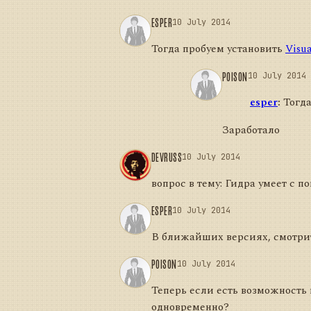
ESPER
10 July 2014
Тогда пробуем установить
Visua
POISON
10 July 2014
esper
:
Тогда
Заработало
DEVRUSS
10 July 2014
вопрос в тему: Гидра умеет с п
ESPER
10 July 2014
В ближайших версиях, смотрит
POISON
10 July 2014
Теперь если есть возможность
одновременно?