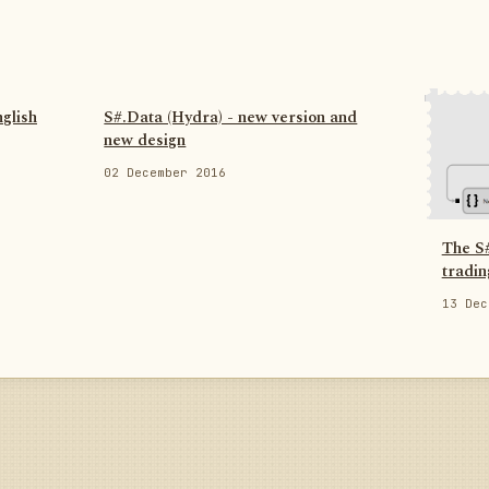
glish
S#.Data (Hydra) - new version and
new design
02 December 2016
The S#
tradin
13 Dec