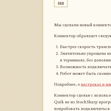
QUIK
Мы сделали новый коннектор 
Коннектор обраладет след
Быстрее скорость трансп
Значительно упрощена на
в терминале, без дополни
Возможность подключатьс
Робот может быть скомпи
Подробнее, о
настроках и м
Коннектор сделан с использ
Quik не из StockSharp прогр
попробовать подключиться к