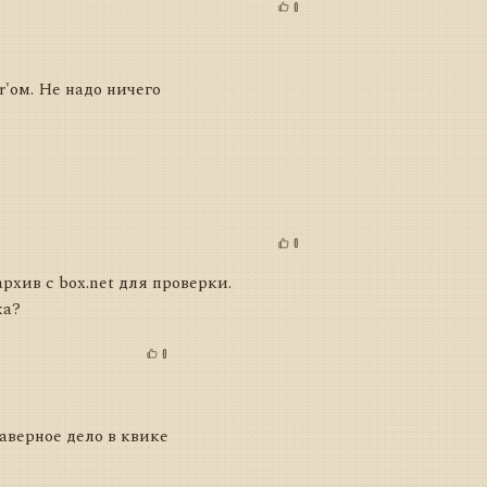
0
'ом. Не надо ничего
0
архив с box.net для проверки.
ка?
0
аверное дело в квике