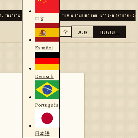
ADERS & DEVELOPERS
✦
ALGORITHMIC TRADING FOR .NET AND PYTHON
✦
70
+ CON
中文
LOGIN
REGISTER
→
Español
Deutsch
Português
日本語