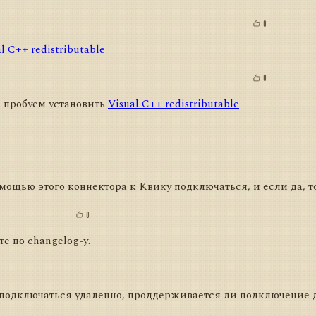
0
l C++ redistributable
0
 пробуем установить
Visual C++ redistributable
омощью этого коннектора к Квику подключаться, и если да, т
0
е по changelog-у.
 подключаться удаленно, проддерживается ли подключение д