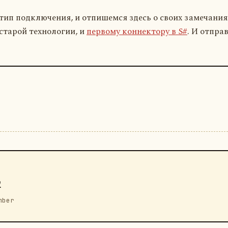
ип подключения, и отпишемся здесь о своих замечаниях
старой технологии, и
первому коннектору в S#
. И отпра
v
mber