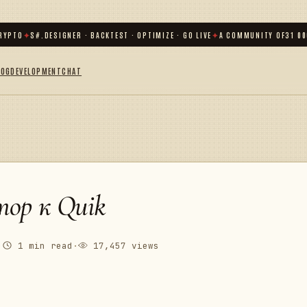
O
✦
S#.DESIGNER · BACKTEST · OPTIMIZE · GO LIVE
✦
A COMMUNITY OF
31 000
+ TR
LOG
DEVELOPMENT
CHAT
ор к Quik
·
1 min read
·
17,457 views