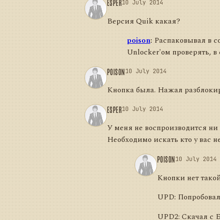
ESPER
10 July 2014
Версия Quik какая?
poison
:
Распаковывал в со
Unlocker'ом проверять, в
POISON
10 July 2014
Кнопка была. Нажал разблокиро
ESPER
10 July 2014
У меня не воспроизводится ни н
Необходимо искать кто у вас не
POISON
10 July 2014
Кнопки нет тако
UPD: Попробовал 
UPD2: Скачал с Б