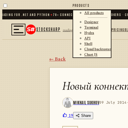
PRODUCTS
All products
NG FOR .NET AND PYTHON
✦
70
+ CONNECTORS · EXCHANGES · BROKERS · CRYPT
Designer
Terminal
STOCKSHARP
PRICING
B
trading
Hydra
API
Shell
Cloud backtester
Chart JS
← Back
Новый коннект
MIKHAIL SUKHOV
09 July 2014
19
Share