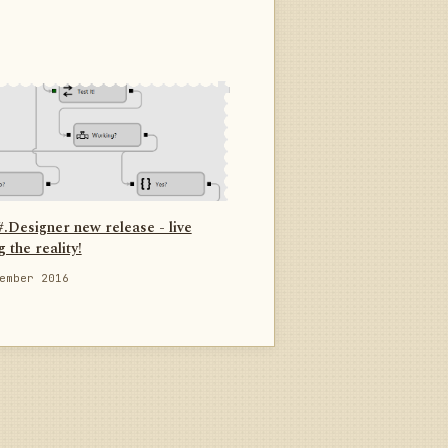
.Designer new release - live
g the reality!
ember 2016