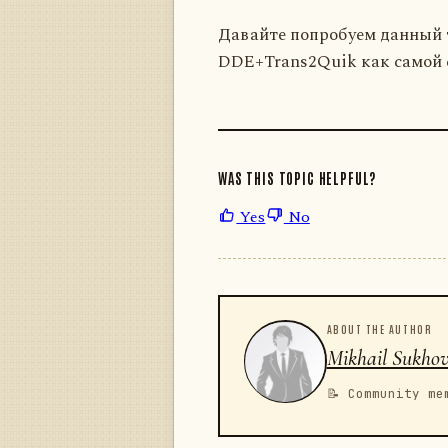
Давайте попробуем данный т
DDE+Trans2Quik как самой 
WAS THIS TOPIC HELPFUL?
Yes
No
ABOUT THE AUTHOR
Mikhail Sukho
📝 Community me