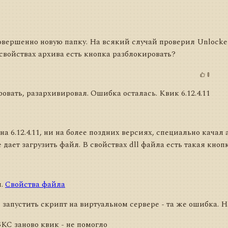
вершенно новую папку. На всякий случай проверил Unlocker
 свойствах архива есть кнопка разблокировать?
0
вать, разархивировал. Ошибка осталась. Квик 6.12.4.11
а 6.12.4.11, ни на более поздних версиях, специально качал 
 дает загрузить файл. В свойствах dll файла есть такая кноп
й.
Свойства файла
запустить скрипт на виртуальном сервере - та же ошибка. Н
КС заново квик - не помогло