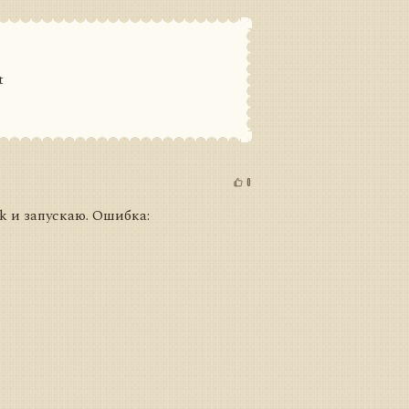
t
0
ik и запускаю. Ошибка: