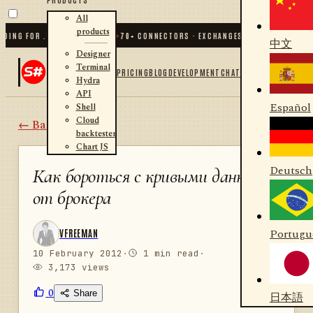
All
products
G FOR .NET AND PYTHON
✦
70
+ CONNECTORS · EXCHANGES · BROKERS · CRYPTO
中文
Designer
Terminal
PRICING
BLOG
DEVELOPMENT
CHAT
Hydra
API
Español
Shell
Cloud
← Back
backtester
Chart JS
Deutsch
Как бороться с кривыми данными
от брокера
Portugu
VFREEMAN
10 February 2012
·
1 min read
·
3,173 views
0
Share
日本語