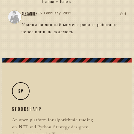
Плаза + Квик
ALEXANDER
13 February 2012
0
У меня на данный момент роботы работают
через квик. не жалуюсь
S#
STOCKSHARP
An open platform for algorithmic trading
on .NET and Python. Strategy designer,
data, terminal and API — since 2010.