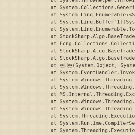
   at System.ThrowHelper.ThrowI
   at System.Collections.Generi
   at System.Linq.Enumerable+<S
   at System.Linq.Buffer`1[[Sys
   at System.Linq.Enumerable.To
   at StockSharp.Algo.BaseTrade
   at Ecng.Collections.Collecti
   at StockSharp.Algo.BaseTrade
   at StockSharp.Algo.BaseTrade
   at .(System.Object, Syste
   at System.EventHandler.Invok
   at System.Windows.Threading.
   at System.Windows.Threading.
   at MS.Internal.Threading.Exc
   at System.Windows.Threading.
   at System.Windows.Threading.
   at System.Threading.Executio
   at System.Runtime.CompilerSe
   at System.Threading.Executio