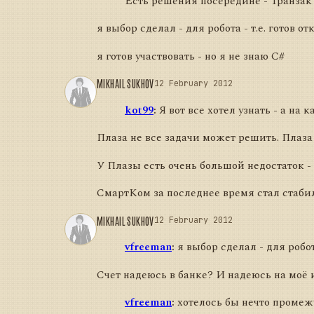
Есть решения посередине - Транзак 
я выбор сделал - для робота - т.е. готов
я готов участвовать - но я не знаю C#
MIKHAIL SUKHOV
12 February 2012
kot99
:
Я вот все хотел узнать - а на
Плаза не все задачи может решить. Плаза 
У Плазы есть очень большой недостаток -
СмартКом за последнее время стал стабиль
MIKHAIL SUKHOV
12 February 2012
vfreeman
:
я выбор сделал - для робот
Счет надеюсь в банке? И надеюсь на моё
vfreeman
:
хотелось бы нечто промежу