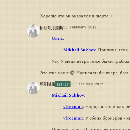
Хорошо что он оказался в шорте :)
MIKHAIL SUKHOV
11 February 2012
Garic
:
Mikhail Sukhov
:
Причина ясна. 
Угу. У меня вчера тоже были траблы 
Это уже наше.😎 Написали бы вчера, был 
VFREEMAN
11 February 2012
AUTHOR
Mikhail Sukhov
:
vfreeman
:
Народ, а кто и как 
vfreeman
:
У обоих брокеров - к
Причина ясна. Поэтому, ее можно п