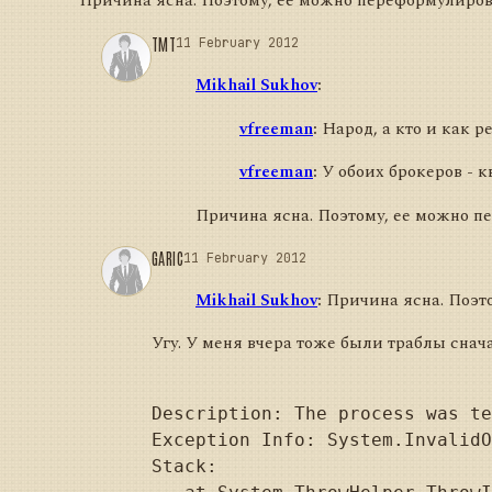
Причина ясна. Поэтому, ее можно переформулиров
TMT
11 February 2012
Mikhail Sukhov
:
vfreeman
:
Народ, а кто и как 
vfreeman
:
У обоих брокеров - к
Причина ясна. Поэтому, ее можно пе
GARIC
11 February 2012
Mikhail Sukhov
:
Причина ясна. Поэто
Угу. У меня вчера тоже были траблы снача
Description: The process was te
Exception Info: System.InvalidO
Stack:
