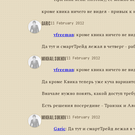
кроме квика ничего не видел - привык к 
GARIC
11 February 2012
vfreeman
:
кроме квика ничего не вид
Да тут и смартТрейд лежал в четверг - ра
MIKHAIL SUKHOV
11 February 2012
vfreeman
:
кроме квика ничего не вид
Да кроме Квика теперь уже куча вариантов.
Вначале нужно понять, какой доступ требу
Есть решения посередине - Транзак и Ало
MIKHAIL SUKHOV
11 February 2012
Garic
:
Да тут и смартТрейд лежал в ч