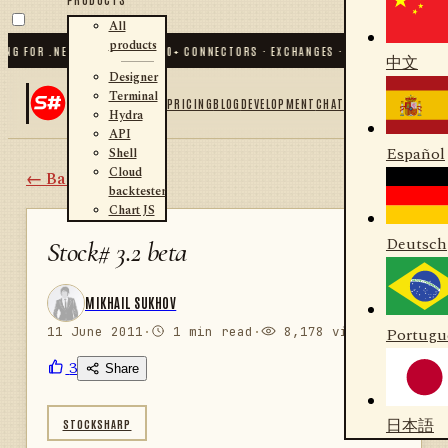
All
products
FOR .NET AND PYTHON
✦
70
+ CONNECTORS · EXCHANGES · BROKERS · CRYPTO
✦
S
中文
Designer
Terminal
PRICING
BLOG
DEVELOPMENT
CHAT
Hydra
API
Español
Shell
Cloud
← Back
backtester
Chart JS
Deutsch
Stock# 3.2 beta
MIKHAIL SUKHOV
11 June 2011
·
1 min read
·
8,178 views
Portugu
3
Share
日本語
STOCKSHARP