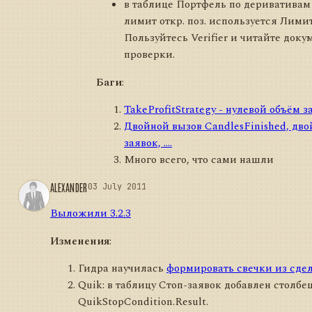
в таблице Портфель по деривативам
лимит откр. поз. используется Лимит 
Пользуйтесь Verifier и читайте док
проверки.
Баги
:
TakeProfitStrategy - нулевой объём 
Двойной вызов CandlesFinished, дв
заявок, ....
Много всего, что сами нашли
ALEXANDER
03 July 2011
Выложили 3.2.3
Изменения
:
Гидра научилась
формировать свечки из сде
Quik: в таблицу Стоп-заявок добавлен столбец
QuikStopCondition.Result.