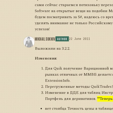
сами сейчас стараемся потихоньку перех
Software на открытые вещи на подобии Ma
будем посматривать за S#, надеюсь со вр
уделять внимание не только Российскому 
успехов!
MIKHAIL SUKHOV
22 June 2011
AUTHOR
Выложили на 3.2.2.
Изменения
:
Для Quik получение Вариционной 
рынках отличных от ММВБ делается
ExtensionInfo.
Перегруженные методы QuikTrader.S
Изменение в ДДЕ для таблиц Инст
Портфель для деривативов.
**Теперь
нет столбца Точность цены в табли