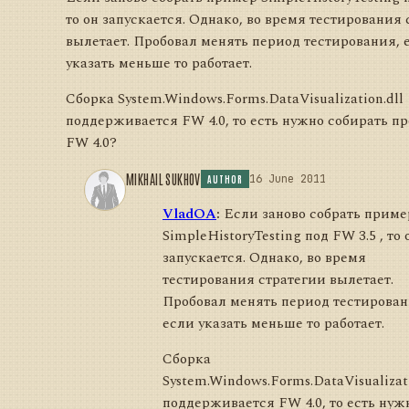
то он запускается. Однако, во время тестирования
вылетает. Пробовал менять период тестирования, 
указать меньше то работает.
Сборка System.Windows.Forms.DataVisualization.dll
поддерживается FW 4.0, то есть нужно собирать пр
FW 4.0?
MIKHAIL SUKHOV
16 June 2011
AUTHOR
VladOA
:
Если заново собрать приме
SimpleHistoryTesting под FW 3.5 , то 
запускается. Однако, во время
тестирования стратегии вылетает.
Пробовал менять период тестирован
если указать меньше то работает.
Сборка
System.Windows.Forms.DataVisualizati
поддерживается FW 4.0, то есть нуж