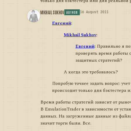
только для бэктестера или для реальной 
MIKHAIL SUKHOV
16 August 2011
AUTHOR
Евгений
:
Mikhail Sukhov
:
Евгений
:
Правильно я пон
проверять время работы 
защитных стратегий?
А когда это требовалось?
Попробую точнее задать вопрос: уче
происходит только для бэктестера 
Время работы стратегий зависит от рыноч
В EmulationTrader в зависимости от уста
данных. На загруженные данные из файла 
значит торги были. Все.