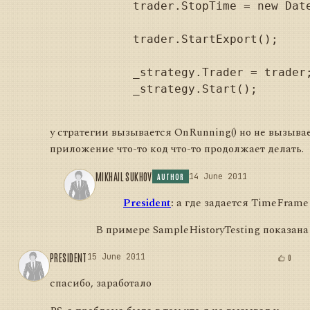
            trader.StopTime = new Date
            trader.StartExport();

            _strategy.Trader = trader;
            _strategy.Start();

у стратегии вызывается OnRunning() но не вызывае
приложение что-то код что-то продолжает делать.
MIKHAIL SUKHOV
14 June 2011
AUTHOR
President
:
а где задается TimeFrame
В примере SampleHistoryTesting показан
PRESIDENT
15 June 2011
0
спасибо, заработало