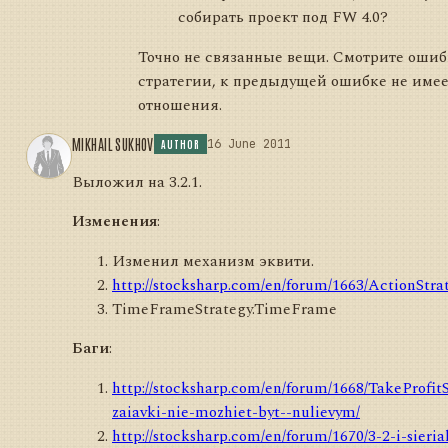
собирать проект под FW 4.0?
Точно не связанные вещи. Смотрите ошиб
стратегии, к предыдущей ошибке не имее
отношения.
MIKHAIL SUKHOV
16 June 2011
AUTHOR
Выложил на 3.2.1.
Изменения
:
Изменил механизм эквити.
http://stocksharp.com/en/forum/1663/ActionStrat
TimeFrameStrategy.TimeFrame
Баги
:
http://stocksharp.com/en/forum/1668/TakeProfit
zaiavki-nie-mozhiet-byt--nulievym/
http://stocksharp.com/en/forum/1670/3-2-i-sierial