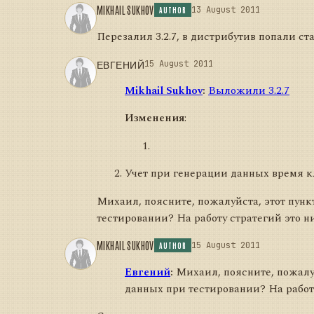
MIKHAIL SUKHOV
13 August 2011
AUTHOR
Перезалил 3.2.7, в дистрибутив попали ст
ЕВГЕНИЙ
15 August 2011
Mikhail Sukhov
:
Выложили 3.2.7
Изменения
:
Учет при генерации данных время к
Михаил, поясните, пожалуйста, этот пунк
тестировании? На работу стратегий это н
MIKHAIL SUKHOV
15 August 2011
AUTHOR
Евгений
:
Михаил, поясните, пожалуй
данных при тестировании? На работу