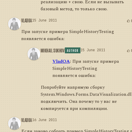
реализацию + свою. Если не вызывать
базовый метод, то только свою.
VLADOA
15 June 2011
При запуске примера SimpleHistoryTesting
появляется ошибка:
MIKHAIL SUKHOV
15 June 2011
AUTHOR
VladOA
:
При запуске примера
SimpleHistoryTesting
появляется ошибка:
Попробуйте напрямую сборку
System.Windows.Forms.DataVisualization.dl
подключить. Она почему то у вас не
компируется при компиляции.
VLADOA
16 June 2011
Если заново собрать пример SimpleHistoryTesting п