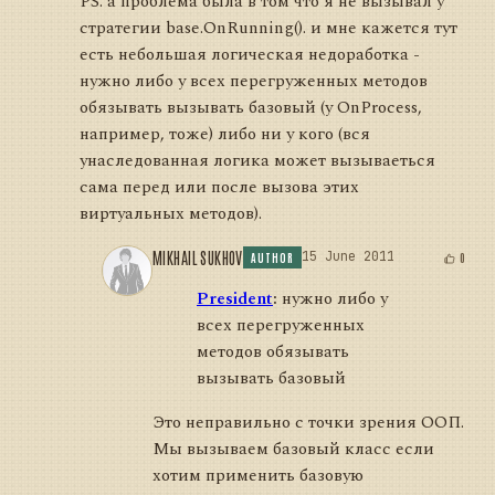
PS. а проблема была в том что я не вызывал у
стратегии base.OnRunning(). и мне кажется тут
есть небольшая логическая недоработка -
нужно либо у всех перегруженных методов
обязывать вызывать базовый (у OnProcess,
например, тоже) либо ни у кого (вся
унаследованная логика может вызываеться
сама перед или после вызова этих
виртуальных методов).
MIKHAIL SUKHOV
15 June 2011
0
AUTHOR
President
:
нужно либо у
всех перегруженных
методов обязывать
вызывать базовый
Это неправильно с точки зрения ООП.
Мы вызываем базовый класс если
хотим применить базовую