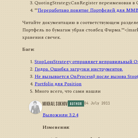
QuotingStrategy.CanRegister переименован в 
**
Переработано понятие Портфелей для ММ
Читайте документацию в соответствующем разделе 
Портфель по бумагам убран столбец Фирма.**</mark>
хранения свечек.
Баги
:
StopLossStrategy отправляет неправильный O
Гидра. Ошибка загрузки инструментов.
Не вызывается OnProcess() после вызова Stop(
Portfolio для Position
Много всего, что сами нашли
MIKHAIL SUKHOV
04 July 2011
AUTHOR
Выложили 3.2.4
Изменения
: