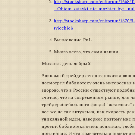
http://stocksharp.com/en/forum/1668/T
--Obiem-zaiavki-nie-mozhiet-byt--nul
http://stocksharp.com/en/forum/1670/3-2
sviechiei/
Вычисление PnL.
Много всего, что сами нашли.
Михаил, день добрый!
Знакомый трейдер сегодня показал ваш п
посмотрел библиотеку очень интересная и
здорово, что в России существуют подобн
считаю, что на современном рынке, для ч
трейдера(небольшого фонда) "железная" ск
все же не так актуальна, как скорость ре
уникальной идеи, наверное поэтому мне 
проект, библиотека очень понятная, удоб
приличная. И что замечательно проект о