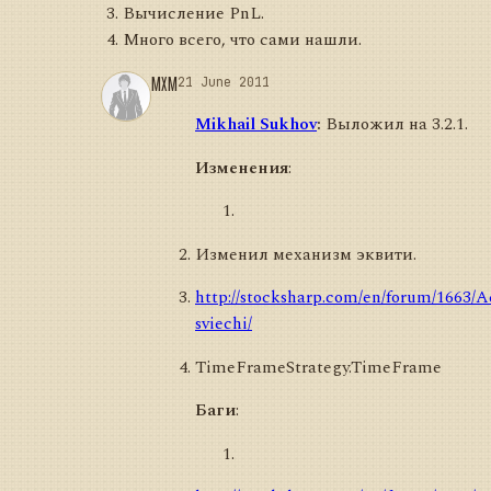
Вычисление PnL.
Много всего, что сами нашли.
MXM
21 June 2011
Mikhail Sukhov
:
Выложил на 3.2.1.
Изменения
:
Изменил механизм эквити.
http://stocksharp.com/en/forum/1663/A
sviechi/
TimeFrameStrategy.TimeFrame
Баги
: