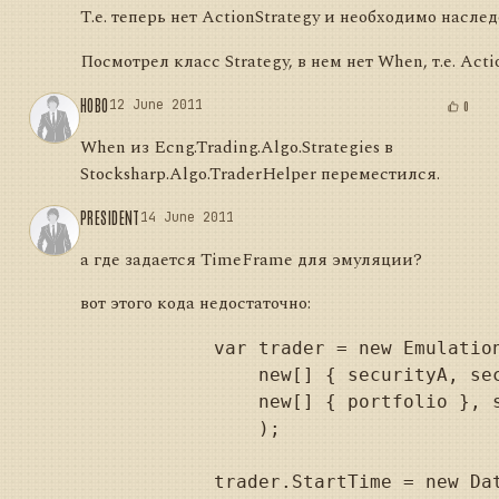
Т.е. теперь нет ActionStrategy и необходимо наслед
Посмотрел класс Strategy, в нем нет When, т.е. Act
HOBO
12 June 2011
0
When из Ecng.Trading.Algo.Strategies в
Stocksharp.Algo.TraderHelper переместился.
PRESIDENT
14 June 2011
а где задается TimeFrame для эмуляции?
вот этого кода недостаточно:
            var trader = new Emulation
                new[] { securityA, sec
                new[] { portfolio }, s
                );

            trader.StartTime = new Dat