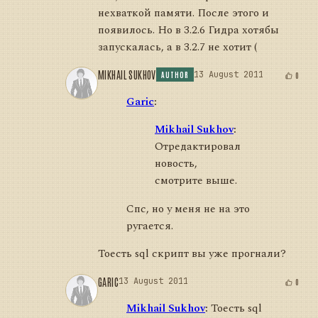
нехваткой памяти. После этого и
появилось. Но в 3.2.6 Гидра хотябы
запускалась, а в 3.2.7 не хотит (
MIKHAIL SUKHOV
13 August 2011
0
AUTHOR
Garic
:
Mikhail Sukhov
:
Отредактировал
новость,
смотрите выше.
Спс, но у меня не на это
ругается.
Тоесть sql скрипт вы уже прогнали?
GARIC
13 August 2011
0
Mikhail Sukhov
:
Тоесть sql