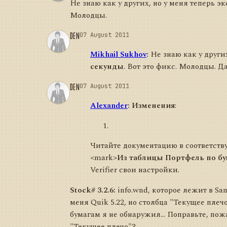
Не знаю как у других, но у меня теперь э
Молодцы.
DEN
07 August 2011
Mikhail Sukhov
:
Не знаю как у других
секунды
. Вот это фикс. Молодцы. Д
DEN
07 August 2011
Alexander
:
Изменения
:
Читайте документацию в соответству
<mark>
Из таблицы Портфель по бу
Verifier свои настройки.
Stock# 3.2.6:
info.wnd, которое лежит в S
меня Quik 5.22, но столбца "Текущее плеч
бумагам я не обнаружил... Поправьте, пож
"Текущее плечо"?