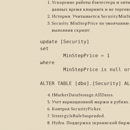
Ускорение работы бэктестера и опт
данных время клиринга и не торгов
История. Учитывается Security.MinSt
Security. MinStepPrice по умолчанию
выполнив скрипт:
update [Security]

set

	MinStepPrice = 1

where

	MinStepPrice is null or MinStepPrice = 0

IMarketDataStorage.AllDates.
Учет вариационной маржи в рублях.
Контрол SecurityPicker.
Strategy.IsRuleSuspended.
Hydra. Поддержка украинской бирж