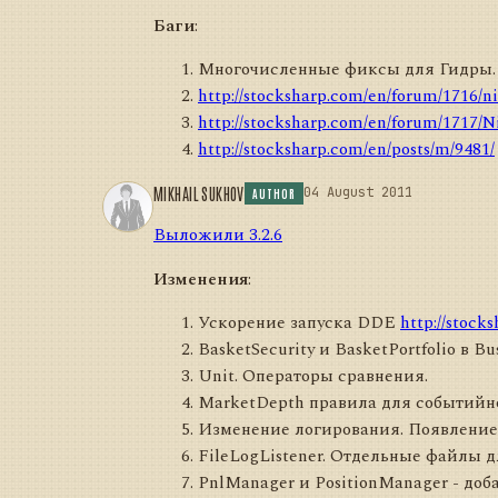
Баги
:
Многочисленные фиксы для Гидры.
http://stocksharp.com/en/forum/1716/n
http://stocksharp.com/en/forum/1717/N
http://stocksharp.com/en/posts/m/9481/
MIKHAIL SUKHOV
04 August 2011
AUTHOR
Выложили 3.2.6
Изменения
:
Ускорение запуска DDE
http://stock
BasketSecurity и BasketPortfolio в Bus
Unit. Операторы сравнения.
MarketDepth правила для событийн
Изменение логирования. Появление S
FileLogListener. Отдельные файлы д
PnlManager и PositionManager - до