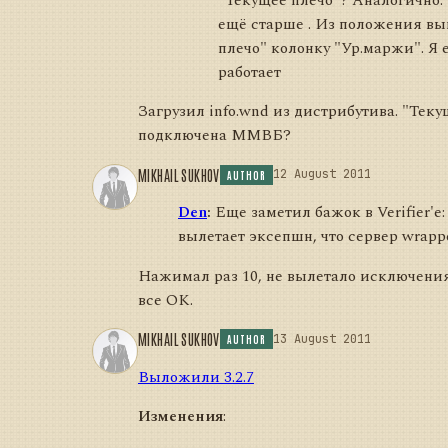
"Текущее плечо"? Аналогично. 
ещё старше . Из положения вы
плечо" колонку "Ур.маржи". Я е
работает
Загрузил info.wnd из дистрибутива. "Текущ
подключена ММВБ?
MIKHAIL SUKHOV
12 August 2011
AUTHOR
Den
:
Еще заметил бажок в Verifier'e:
вылетает эксепшн, что сервер wrappe
Нажимал раз 10, не вылетало исключения
все ОК.
MIKHAIL SUKHOV
13 August 2011
AUTHOR
Выложили 3.2.7
Изменения
: