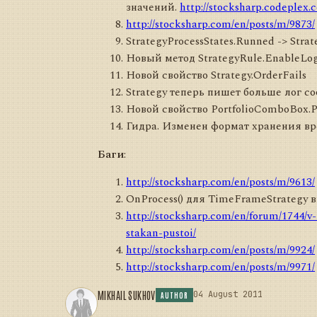
значений.
http://stocksharp.codeplex
http://stocksharp.com/en/posts/m/9873/
StrategyProcessStates.Runned -> Strat
Новый метод StrategyRule.EnableLo
Новой свойство Strategy.OrderFails
Strategy теперь пишет больше лог с
Новой свойство PortfolioComboBox.Po
Гидра. Изменен формат хранения вр
Баги
:
http://stocksharp.com/en/posts/m/9613/
OnProcess() для TimeFrameStrategy 
http://stocksharp.com/en/forum/1744/v
stakan-pustoi/
http://stocksharp.com/en/posts/m/9924/
http://stocksharp.com/en/posts/m/9971/
MIKHAIL SUKHOV
04 August 2011
AUTHOR