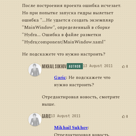
После построения проекта ошибка исчезает.
Но при попытке запуска гидры вылетает
ошибка "....Не удается создать экземпляр
"MainWindow", определенный в сборке
"Hydra.... Ошибка в файле разметки
"Hydra;component/MainWindow.xaml"
Не подскажете что нужно настроить?
MIKHAIL SUKHOV
13 August 2011
0
AUTHOR
Garic
:
Не подскажете что
нужно настроить?
Отредактировал новость, смотрите
выше.
GARIC
13 August 2011
0
Mikhail Sukhov
:
Отредактировал новость,