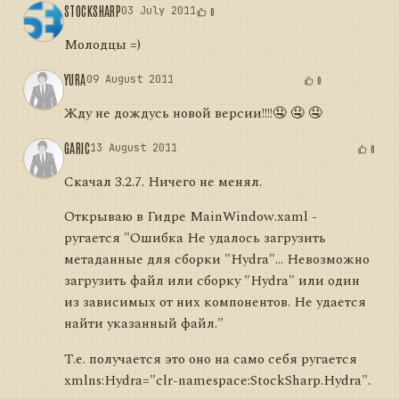
STOCKSHARP
03 July 2011
0
Молодцы =)
YURA
09 August 2011
0
Жду не дождусь новой версии!!!!🤤 🤤 🤤
GARIC
13 August 2011
0
Скачал 3.2.7. Ничего не менял.
Открываю в Гидре MainWindow.xaml -
ругается "Ошибка Не удалось загрузить
метаданные для сборки "Hydra"... Невозможно
загрузить файл или сборку "Hydra" или один
из зависимых от них компонентов. Не удается
найти указанный файл."
Т.е. получается это оно на само себя ругается
xmlns:Hydra="clr-namespace:StockSharp.Hydra".