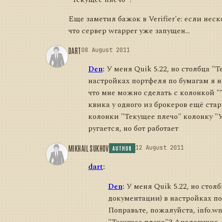
Еще заметил бажок в Verifier'e: если нес
что сервер wrapper уже запущен...
DART
08 August 2011
Den
:
У меня Quik 5.22, но столбца "
настройках портфеля по бумагам я не
что мне можно сделать с колонкой 
квика у одного из брокеров ещё ста
колонки "Текущее плечо" колонку "У
ругается, но бот работает
MIKHAIL SUKHOV
12 August 2011
AUTHOR
dart
:
Den
:
У меня Quik 5.22, но стол
документации) в настройках по
Поправьте, пожалуйста, info.w