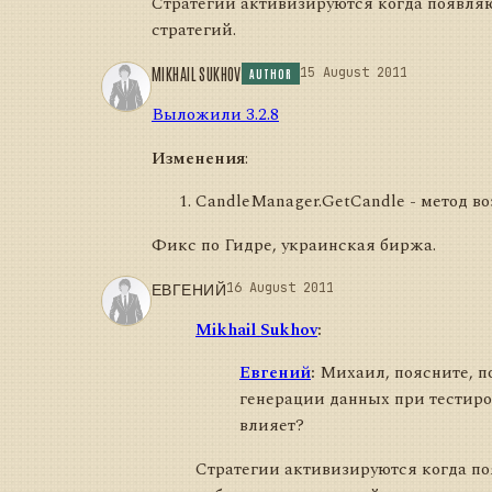
Стратегии активизируются когда появляю
стратегий.
MIKHAIL SUKHOV
15 August 2011
AUTHOR
Выложили 3.2.8
Изменения
:
CandleManager.GetCandle - метод в
Фикс по Гидре, украинская биржа.
ЕВГЕНИЙ
16 August 2011
Mikhail Sukhov
:
Евгений
:
Михаил, поясните, по
генерации данных при тестиро
влияет?
Стратегии активизируются когда по