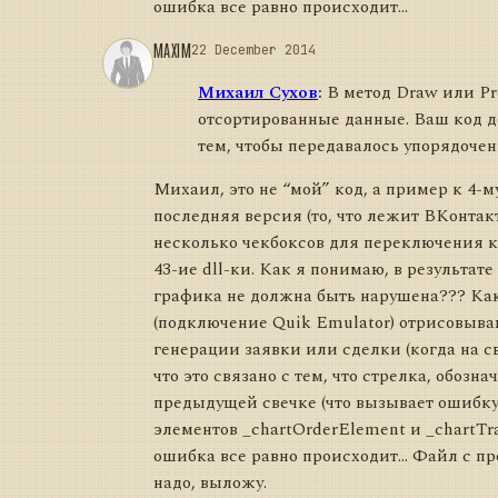
ошибка все равно происходит...
MAXIM
22 December 2014
Михаил Сухов
:
В метод Draw или Pr
отсортированные данные. Ваш код д
тем, чтобы передавалось упорядочен
Михаил, это не “мой” код, а пример к 4-му
последняя версия (то, что лежит ВКонтакт
несколько чекбоксов для переключения к
43-ие dll-ки. Как я понимаю, в результат
графика не должна быть нарушена??? Как
(подключение Quik Emulator) отрисовыва
генерации заявки или сделки (когда на с
что это связано с тем, что стрелка, обоз
предыдущей свечке (что вызывает ошибку)
элементов _chartOrderElement и _chartTra
ошибка все равно происходит... Файл с п
надо, выложу.