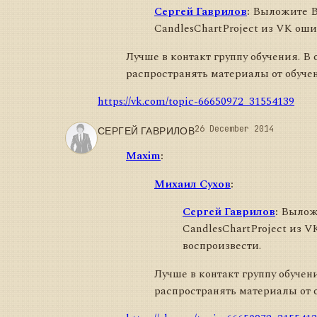
Сергей Гаврилов
:
Выложите Ва
CandlesChartProject из VK оши
Лучше в контакт группу обучения. В
распространять материалы от обуче
https://vk.com/topic-66650972_31554139
СЕРГЕЙ ГАВРИЛОВ
26 December 2014
Maxim
:
Михаил Сухов
:
Сергей Гаврилов
:
Выложи
CandlesChartProject из V
воспроизвести.
Лучше в контакт группу обучен
распространять материалы от 