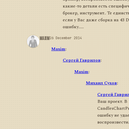
какие-то детали есть специфи
брокер, инструмент.. Те единст
если у Вас даже сборка на 43 D
ошибку......
MAXIM
26 December 2014
Maxim
:
Сергей Гаврилов
:
Maxim
:
Михаил Сухов
:
Сергей Гаври
Ваш проект. В
CandlesChartPr
ошибку не уда
воспроизвести