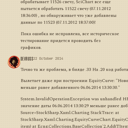
обрабатывает 11526 свечу, SciChart все еще
пытается обработать 11522 свечу (07.11.2012
18:36:00) , но обнаруживает что уже добавлены
данные по 11523 (07.11.2012 18:37:00)!
Пока ошибка не исправлена, все историческое
тестирование придется проводить без
графиков.
DEVRUSS
22 October 2014
Точно та же проблема, в билде .33 На .20 код работ
Вылетает даже при построении EquityCurve: "Новое 
меньше ранее добавленного 06.06.2014 13:30:30."
System.InvalidOperationException was unhandled H
значение даты 06.06.2014 13:30:29 меньше ранее доба
Source=StockSharp.Xaml.Charting StackTrace: at
StockSharp.Xaml.Charting.EquityCurveChart.Equity
item) at Ecng.Collections.BaseCollection`2.Add(TIte