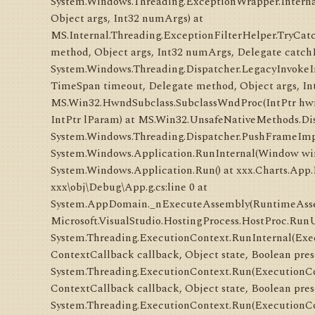
System.Windows.Threading.ExceptionWrapper.Interna
Object args, Int32 numArgs) at
MS.Internal.Threading.ExceptionFilterHelper.TryCat
method, Object args, Int32 numArgs, Delegate catch
System.Windows.Threading.Dispatcher.LegacyInvokeImp
TimeSpan timeout, Delegate method, Object args, In
MS.Win32.HwndSubclass.SubclassWndProc(IntPtr hwn
IntPtr lParam) at MS.Win32.UnsafeNativeMethods.D
System.Windows.Threading.Dispatcher.PushFrameImp
System.Windows.Application.RunInternal(Window wi
System.Windows.Application.Run() at xxx.Charts.App.
xxx\obj\Debug\App.g.cs:line 0 at
System.AppDomain._nExecuteAssembly(RuntimeAssembl
Microsoft.VisualStudio.HostingProcess.HostProc.RunU
System.Threading.ExecutionContext.RunInternal(Exe
ContextCallback callback, Object state, Boolean pres
System.Threading.ExecutionContext.Run(ExecutionCo
ContextCallback callback, Object state, Boolean pres
System.Threading.ExecutionContext.Run(ExecutionCo