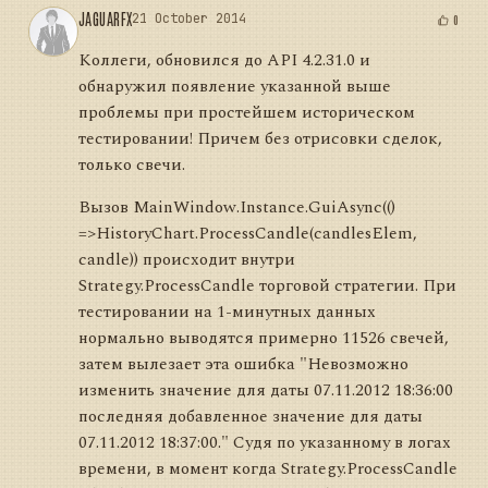
JAGUARFX
21 October 2014
0
Коллеги, обновился до API 4.2.31.0 и
обнаружил появление указанной выше
проблемы при простейшем историческом
тестировании! Причем без отрисовки сделок,
только свечи.
Вызов MainWindow.Instance.GuiAsync(()
=>HistoryChart.ProcessCandle(candlesElem,
candle)) происходит внутри
Strategy.ProcessCandle торговой стратегии. При
тестировании на 1-минутных данных
нормально выводятся примерно 11526 свечей,
затем вылезает эта ошибка "Невозможно
изменить значение для даты 07.11.2012 18:36:00
последняя добавленное значение для даты
07.11.2012 18:37:00." Судя по указанному в логах
времени, в момент когда Strategy.ProcessCandle