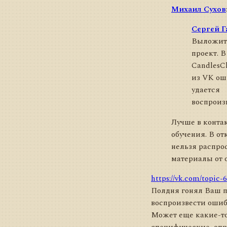
Михаил Сухов
Сергей Г
Выложит
проект. В
CandlesCh
из VK ош
удается
воспроиз
Лучше в контак
обучения. В от
нельзя распро
материалы от 
https://vk.com/topic
Полдня гонял Ваш 
воспроизвести ошибк
Может еще какие-то