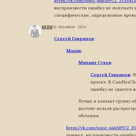
https://vk.com/topic-66650972_315541
воспроизвести ошибку не получается
специфические, определенное время,
MAXIM
26 December 2014
Сергей Гаврилов
:
Maxim
:
Михаил Сухов
:
Сергей Гаврилов
:
В
проект. В CandlesCh
ошибку не удается в
Лучше в контакт группу о
доступе нельзя распрост
обучения.
https://vk.com/topic-66650972_3
пример, воспроизвести ошибку 