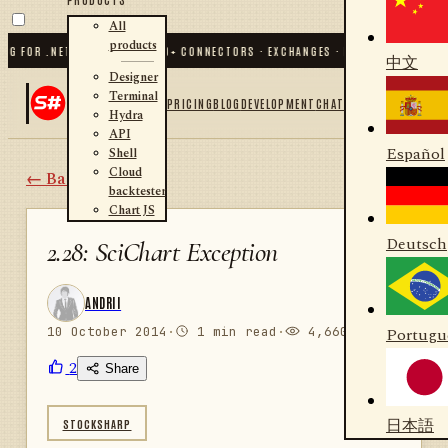
All
products
FOR .NET AND PYTHON
✦
70
+ CONNECTORS · EXCHANGES · BROKERS · CRYPTO
✦
S
中文
Designer
Terminal
PRICING
BLOG
DEVELOPMENT
CHAT
Hydra
API
Español
Shell
Cloud
← Back
backtester
Chart JS
Deutsch
2.28: SciChart Exception
ANDRII
10 October 2014
·
1 min read
·
4,660 views
Portugu
2
Share
日本語
STOCKSHARP