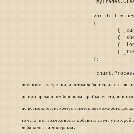
			_myTrades.Clear();

			var dict = new Dictionary<IChartElement, object>

			{

				{ _candlesElem, candle },

				{ _shortElem, new ChartIndicatorValue(ShortSma, shortValue) },

				{ _longElem, new ChartIndicatorValue(LongSma, longValue) },

				{ _tradesElem, trade }

			};

накапливать сделки, а потом добавить их на графи
но при временном большом фрейме свечи, например
по возможности, хочется иметь возможность добав
то есть, нет возможность добавить свечу у которо
добавлена на диаграмму