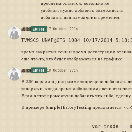
проблема остается, довольно не
удобная, нужно добавить возможность
добавлять данные задним временем.
ANDRII
17 October 2014
AUTHOR
время закрытия сечи и время регистрации отличает
еще что-то, что будет отображаться на графике
ANDRII
18 October 2014
AUTHOR
В 2.30 версии в диаграмме запрещено добавлять да
задержки, когда время добавления свечи отличает
Если в этот промежуток добавить что либо, сделку
В примере
SimpleHistoryTesting
предлагается: <u>S
			var trade = _myTrades.FirstOrDefault();
