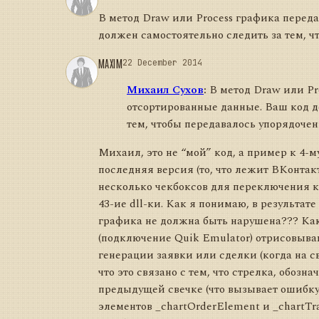
В метод Draw или Process графика перед
должен самостоятельно следить за тем, ч
MAXIM
22 December 2014
Михаил Сухов
:
В метод Draw или Pr
отсортированные данные. Ваш код д
тем, чтобы передавалось упорядочен
Михаил, это не “мой” код, а пример к 4-му
последняя версия (то, что лежит ВКонтакт
несколько чекбоксов для переключения к
43-ие dll-ки. Как я понимаю, в результат
графика не должна быть нарушена??? Как
(подключение Quik Emulator) отрисовыва
генерации заявки или сделки (когда на с
что это связано с тем, что стрелка, обоз
предыдущей свечке (что вызывает ошибку)
элементов _chartOrderElement и _chartTra