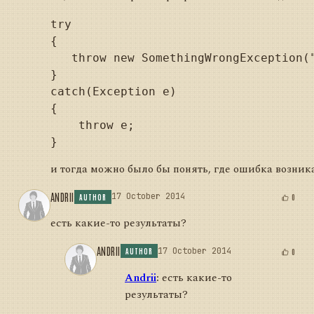
try

{

   throw new SomethingWrongException("
}

catch(Exception e)

{

    throw e;

и тогда можно было бы понять, где ошибка возник
ANDRII
17 October 2014
0
AUTHOR
есть какие-то результаты?
ANDRII
17 October 2014
0
AUTHOR
Andrii
:
есть какие-то
результаты?