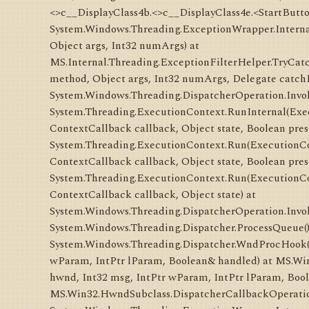
<>c__DisplayClass4b.<>c__DisplayClass4e.<StartButto
System.Windows.Threading.ExceptionWrapper.Interna
Object args, Int32 numArgs) at
MS.Internal.Threading.ExceptionFilterHelper.TryCat
method, Object args, Int32 numArgs, Delegate catch
System.Windows.Threading.DispatcherOperation.Invok
System.Threading.ExecutionContext.RunInternal(Exe
ContextCallback callback, Object state, Boolean pres
System.Threading.ExecutionContext.Run(ExecutionCo
ContextCallback callback, Object state, Boolean pres
System.Threading.ExecutionContext.Run(ExecutionCo
ContextCallback callback, Object state) at
System.Windows.Threading.DispatcherOperation.Invok
System.Windows.Threading.Dispatcher.ProcessQueue()
System.Windows.Threading.Dispatcher.WndProcHook(I
wParam, IntPtr lParam, Boolean& handled) at MS.W
hwnd, Int32 msg, IntPtr wParam, IntPtr lParam, Boo
MS.Win32.HwndSubclass.DispatcherCallbackOperation