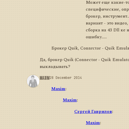
Может еще какие-то
специфические, опр
брокер, инструмент.
вариант - это видео,
сборка на 43 Dll ке
ошибку......
Брокер Quik, Connrctor - Quik Emulato
Да, брокер Quik (Connector - Quik Emulato
выкладывать?
MAXIM
28 December 2014
Maxim
:
Maxim
:
Сергей Гаврилов
:
Maxim
: