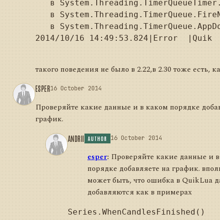
   в System.Threading.TimerQueueTimer.
   в System.Threading.TimerQueue.FireN
   в System.Threading.TimerQueue.AppDo
2014/10/16 14:49:53.824|Error  |Quik 
такого поведения не было в 2.22,в 2.30 тоже есть,
ESPER
16 October 2014
Проверяйте какие данные и в каком порядке доба
график.
ANDRII
16 October 2014
AUTHOR
esper
:
Проверяйте какие данные и в
порядке добавляете на график. впол
может быть, что ошибка в QuikLua 
добавляются как в примерах
Series.WhenCandlesFinished()
