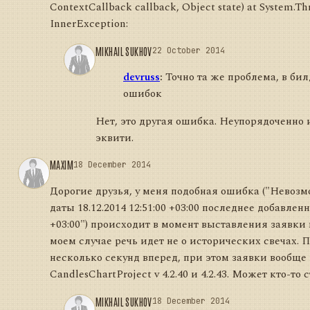
ContextCallback callback, Object state) at System.Th
InnerException:
MIKHAIL SUKHOV
22 October 2014
devruss
:
Точно та же проблема, в билд
ошибок
Нет, это другая ошибка. Неупорядоченно
эквити.
MAXIM
18 December 2014
Дорогие друзья, у меня подобная ошибка ("Невозм
даты 18.12.2014 12:51:00 +03:00 последнее добавленн
+03:00") происходит в момент выставления заявки в
моем случае речь идет не о исторических свечах.
несколько секунд вперед, при этом заявки вообще
CandlesChartProject v 4.2.40 и 4.2.43. Может кто-т
MIKHAIL SUKHOV
18 December 2014