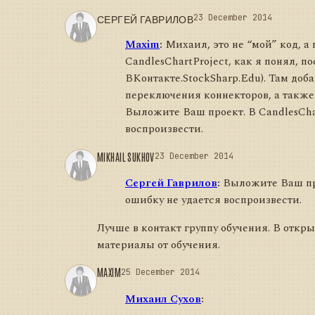
СЕРГЕЙ ГАВРИЛОВ
23 December 2014
Maxim
:
Михаил, это не “мой” код, а 
CandlesChartProject, как я понял, п
ВКонтакте.StockSharp.Edu). Там доб
переключения коннекторов, а также 
Выложите Ваш проект. В CandlesCha
воспроизвести.
MIKHAIL SUKHOV
23 December 2014
Сергей Гаврилов
:
Выложите Ваш про
ошибку не удается воспроизвести.
Лучше в контакт группу обучения. В откр
материалы от обучения.
MAXIM
25 December 2014
Михаил Сухов
: