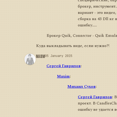
специфические, опр
брокер, инструмент.
вариант - это видео,
сборка на 43 Dll ке
ошибку......
Брокер Quik, Connrctor - Quik Emulato
Куда выкладывать виде, если нужно?!
MAXIM
05 January 2015
Сергей Гаврилов
:
Maxim
:
Михаил Сухов
:
Сергей Гаврилов
:
В
проект. В CandlesCh
ошибку не удается в