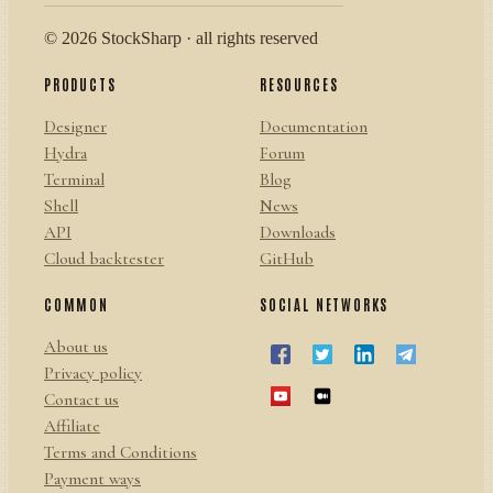
© 2026 StockSharp · all rights reserved
PRODUCTS
RESOURCES
Designer
Documentation
Hydra
Forum
Terminal
Blog
Shell
News
API
Downloads
Cloud backtester
GitHub
COMMON
SOCIAL NETWORKS
About us
Privacy policy
Contact us
Affiliate
Terms and Conditions
Payment ways