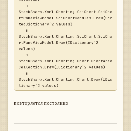
   в 
StockSharp.Xaml.Charting.SciChart.SciCha
rtPaneViewModel.SciChartCandles.Draw(Sor
tedDictionary`2 values)

   в 
StockSharp.Xaml.Charting.SciChart.SciCha
rtPaneViewModel.Draw(IDictionary`2 
values)

   в 
StockSharp.Xaml.Charting.Chart.ChartArea
Collection.Draw(IDictionary`2 values)

   в 
StockSharp.Xaml.Charting.Chart.Draw(IDic
tionary`2 values)

   в 
StockSharp.Xaml.Charting.ChartPanel.
повторяется постоянно
<>c__DisplayClass19.<.ctor>b__a()

   в Ecng.Common.ThreadingHelper.
<>c__DisplayClass1.<Timer>b__0(Object s)

   в 
System.Threading.TimerQueueTimer.CallCal