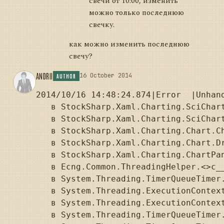
свечи от 10:00, изменить
можно только последнюю
свечку.
как можно изменить последнюю
свечу?
ANDRII
16 October 2014
AUTHOR
2014/10/16 14:48:24.874|Error  |Unhan
   в StockSharp.Xaml.Charting.SciChar
   в StockSharp.Xaml.Charting.SciChart
   в StockSharp.Xaml.Charting.Chart.Ch
   в StockSharp.Xaml.Charting.Chart.Dr
   в StockSharp.Xaml.Charting.ChartPan
   в Ecng.Common.ThreadingHelper.<>c__
   в System.Threading.TimerQueueTimer.
   в System.Threading.ExecutionContex
   в System.Threading.ExecutionContex
   в System.Threading.TimerQueueTimer.