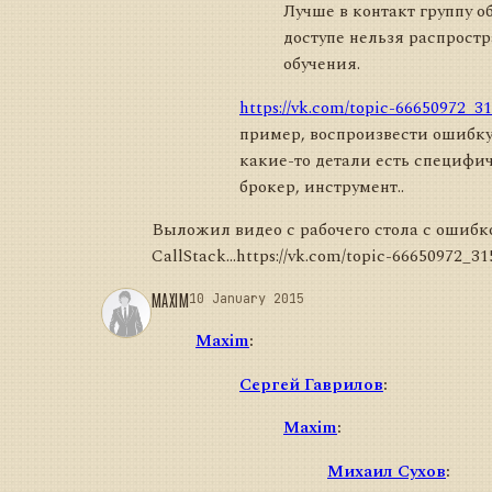
Лучше в контакт группу о
доступе нельзя распрост
обучения.
https://vk.com/topic-66650972_3
пример, воспроизвести ошибку 
какие-то детали есть специфи
брокер, инструмент..
Выложил видео с рабочего стола с ошибк
CallStack...https://vk.com/topic-66650972_3
MAXIM
10 January 2015
Maxim
:
Сергей Гаврилов
:
Maxim
:
Михаил Сухов
: