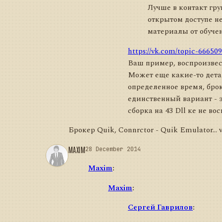
Лучше в контакт гру
открытом доступе н
материалы от обуче
https://vk.com/topic-6665
Ваш пример, воспроизвест
Может еще какие-то дета
определенное время, брок
единственный вариант - э
сборка на 43 Dll ке не вос
Брокер Quik, Connrctor - Quik Emulator... v
MAXIM
28 December 2014
Maxim
:
Maxim
:
Сергей Гаврилов
: