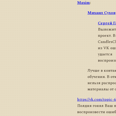
Maxim
:
Михаил Сухов
Сергей Г
Выложит
проект. В
CandlesCh
из VK ош
удается
воспроиз
Лучше в контак
обучения. В от
нельзя распро
материалы от 
https://vk.com/topic
Полдня гонял Ваш 
воспроизвести ошибк