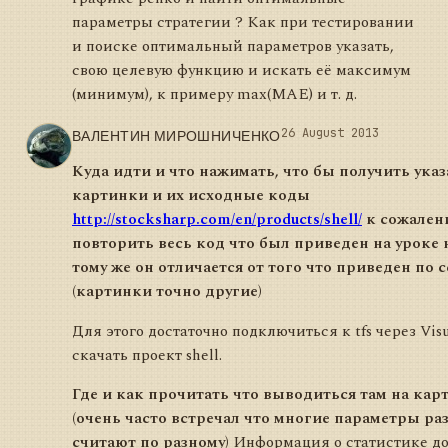
параметры стратегии ? Как при тестировании
и поиске оптимальный параметров указать,
свою целевую функцию и искать её максимум
(минимум), к примеру max(MAE) и т. д.
ВАЛЕНТИН МИРОШНИЧЕНКО
26 August 2013
Куда идти и что нажимать, что бы получить ука
картинки и их исходные коды
http://stocksharp.com/en/products/shell/
к сожален
повторить весь код что был приведен на уроке н
тому же он отличается от того что приведен по 
(картинки точно другие)
Для этого достаточно подключиться к tfs через Visu
скачать проект shell.
Где и как прочитать что выводиться там на кар
(очень часто встречал что многие параметры р
считают по разному)
Информация о статистике до