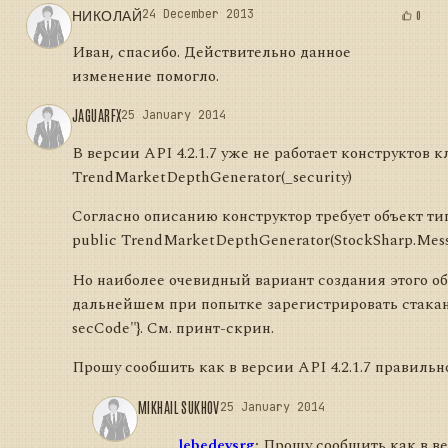
НИКОЛАЙ
24 December 2013
0
Иван, спасибо. Действительно данное
изменение помогло.
JAGUARFX
25 January 2014
В версии API 4.2.1.7 уже не работает конструктов 
TrendMarketDepthGenerator(_security)
Согласно описанию конструктор требует объект типа
public TrendMarketDepthGenerator(StockSharp.Messag
Но наиболее очевидный вариант создания этого объе
дальнейшем при попытке зарегистрировать стакан 
secCode"}. См. принт-скрин.
Прошу сообшить как в версии API 4.2.1.7 правильн
MIKHAIL SUKHOV
25 January 2014
lebedevsrg
:
Прошу сообшить как в вер