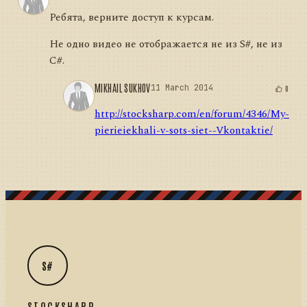
Ребята, верните доступ к курсам.
Не одно видео не отображается не из S#, не из
C#.
MIKHAIL SUKHOV
11 March 2014
0
http://stocksharp.com/en/forum/4346/My-
pierieiekhali-v-sots-siet--Vkontaktie/
S#
STOCKSHARP