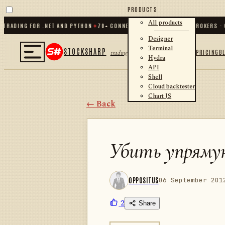
PRODUCTS
All products
DING FOR .NET AND PYTHON
✦
70
+ CONNECTORS · EXCHANGES · BROKERS · CRY
Designer
Terminal
STOCKSHARP
PRICING
B
trading
Hydra
API
Shell
Cloud backtester
Chart JS
← Back
Убить упряму
OPPOSITUS
06 September 201
2
Share