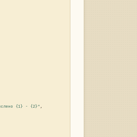
ислено {1} - {2}"
, 