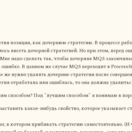
тия позиции, как дочернюю стратегию. В процессе ра
ось висеть дочерней стратегией. Но при этом, перед о
Мне надо сделать так, чтобы дочерняя MQS закончилас
 ошибке. В данном же случае MQS переходит в ProcessSt
е же нужно удалять дочерние стратегии после совершен
тегия отработала или ошиблась, то она должна удалитьс
шим способом? Под "лучшим способом" я понимаю в пор
выставить какое-нибудь свойство, которое указывает с
r, в котором прибивать стратегию самостоятельно. (И 