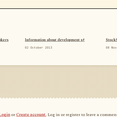
okers
Information about development s#
Stock
02 October 2013
08 Nov
Login
or
Create account
, Log in or register to leave a commen