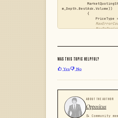
            MarketQu
m_Depth.BestAsk.Volume))

            {

               
                MaxErrorCount = 3,

                MaxReRegisterCount = 10,

                M
            };

base
.ChildStrat
        }

WAS THIS TOPIC HELPFUL?
Yes
No
ABOUT THE AUTHOR
Oppositus
📝 Community me