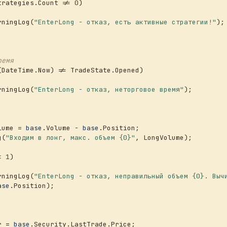
trategies.Count != 
0
)

rningLog(
"EnterLong - отказ, есть активные стратегии!"
);

ремя
(DateTime.Now) != TradeState.Opened)

rningLog(
"EnterLong - отказ, неторговое время"
);

lume = 
base
.Volume - 
base
.Position;

g(
"Входим в лонг, макс. объем {0}"
, LongVolume);

< 
1
)

rningLog(
"EnterLong - отказ, неправильный объем {0}. Выч
ase
.Position);

ter = 
base
.Security.LastTrade.Price;
