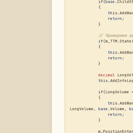
if
(
base
.ChildS
            {

this
.AddWa
return
;

            }

// Проверяем в
if
(m_TTM.State
            {

this
.AddWa
return
;

            }

decimal
 LongVo
this
.AddInfoLo
if
(LongVolume 
            {

this
.AddWa
LongVolume, 
base
.Volume, 
b
return
;

            }

            m_PositionEn