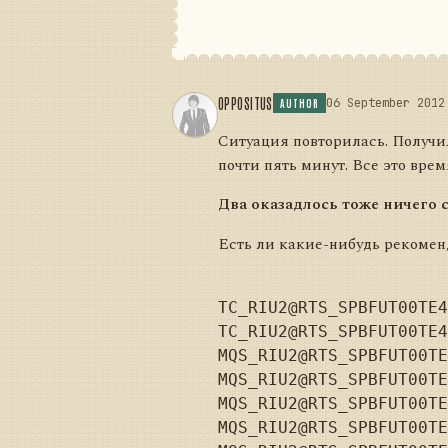
OPPOSITUS
06 September 2012
AUTHOR
Ситуация повторилась. Получил
почти пять минут. Все это вре
Два оказадлось тоже ничего с
Есть ли какие-нибудь рекоменд
TC_RIU2@RTS_SPBFUT00TE4
TC_RIU2@RTS_SPBFUT00TE4
MQS_RIU2@RTS_SPBFUT00TE
MQS_RIU2@RTS_SPBFUT00TE
MQS_RIU2@RTS_SPBFUT00TE
MQS_RIU2@RTS_SPBFUT00TE