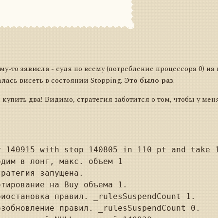
ему-то
зависла
- судя по всему (потребление процессора 0) н
лась висеть в состоянии Stopping.
Это было раз
.
купить два! Видимо, стратегия заботится о том, чтобы у мен
 140915 with stop 140805 in 110 pt and take 1
дим в лонг, макс. объем 1

ратегия запущена.

тирование на Buy объема 1.

иостановка правил. _rulesSuspendCount 1.

зобновление правил. _rulesSuspendCount 0.
