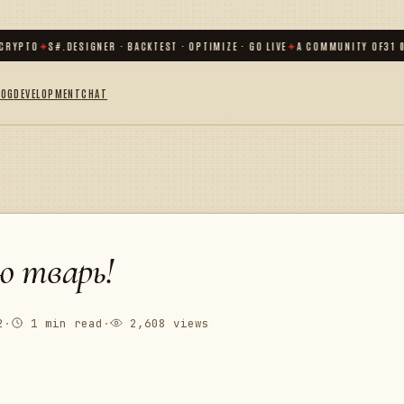
PTO
✦
S#.DESIGNER · BACKTEST · OPTIMIZE · GO LIVE
✦
A COMMUNITY OF
31 000
+
LOG
DEVELOPMENT
CHAT
ю тварь!
2
·
1 min read
·
2,608 views