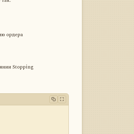
 так.
ию ордера
янии Stopping