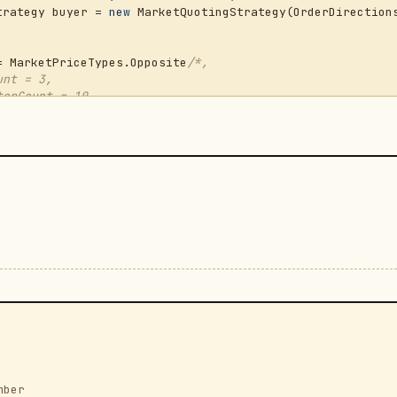
otingStrategy buyer = 
new
 MarketQuotingStrategy(OrderDirections
 PriceType = MarketPriceTypes.Opposite
/*,

axRegisterFailCount = 3*/
egies.Add(buyer);

mber