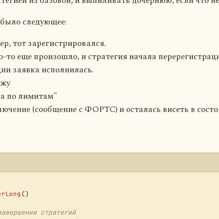
тегией из базовой, и выпиливать дочернюю, если что не
м было следующее:
ер, тот зарегистрировался.
о-то еще произошло, и стратегия начала перерегистрац
ции заявка исполнилась.
ржу
а по лимитам"
ючение (сообщение с ФОРТС) и осталась висеть в состо
erLong
()
завершения стратегий