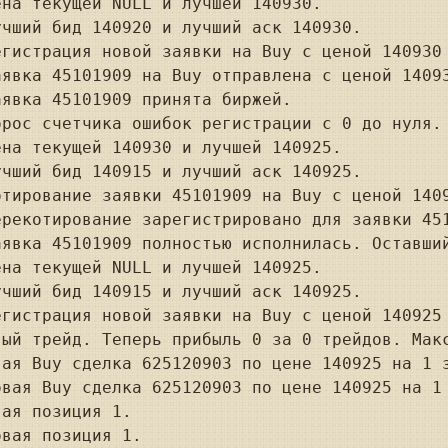
на текущей NULL и лучшей 140930.

чший бид 140920 и лучший аск 140930.

гистрация новой заявки на Buy с ценой 140930 
явка 45101909 на Buy отправлена с ценой 14093
явка 45101909 принята биржей.

рос счетчика ошибок регистрации с 0 до нуля.

на текущей 140930 и лучшей 140925.

чший бид 140915 и лучший аск 140925.

тирование заявки 45101909 на Buy с ценой 1409
рекотирование зарегистрировано для заявки 451
явка 45101909 полностью исполнилась. Оставший
на текущей NULL и лучшей 140925.

чший бид 140915 и лучший аск 140925.

гистрация новой заявки на Buy с ценой 140925 
ый трейд. Теперь прибыль 0 за 0 трейдов. Макс
ая Buy сделка 625120903 по цене 140925 на 1 з
вая Buy сделка 625120903 по цене 140925 на 1 
ая позиция 1.

вая позиция 1.
