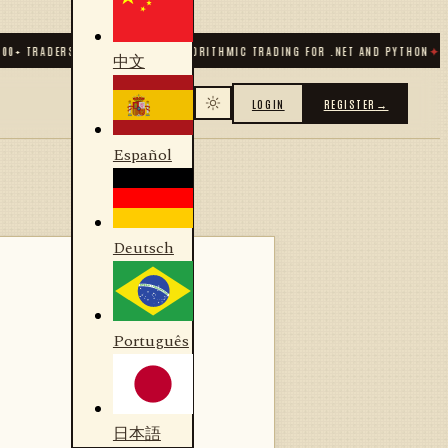
 TRADERS & DEVELOPERS
✦
ALGORITHMIC TRADING FOR .NET AND PYTHON
✦
70
+ C
中文
LOGIN
REGISTER
→
Español
Deutsch
Português
日本語