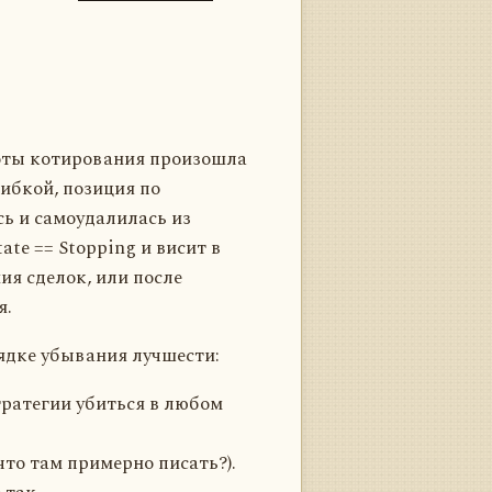
боты котирования произошла
шибкой, позиция по
ь и самоудалилась из
ate == Stopping и висит в
ия сделок, или после
я.
ядке убывания лучшести:
тратегии убиться в любом
что там примерно писать?).