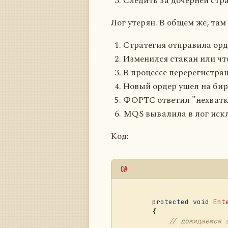
Следить за дочерней стра
Лог утерян. В общем же, та
Стратегия отправила орд
Изменился стакан или чт
В процессе перерегистра
Новый ордер ушел на би
ФОРТС ответил "нехватк
MQS вывалила в лог искл
Код:
C#
protected
void
Ent
        {

// дожидаемся 