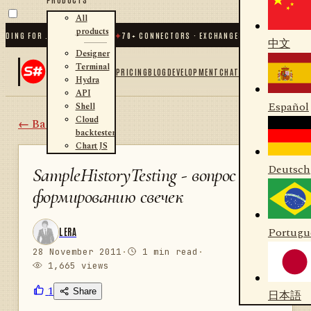
All
products
ING FOR .NET AND PYTHON
✦
70
+ CONNECTORS · EXCHANGES · BROKERS · CRYP
中文
Designer
Terminal
PRICING
BLOG
DEVELOPMENT
CHAT
Hydra
API
Español
Shell
Cloud
← Back
backtester
Chart JS
Deutsch
SampleHistoryTesting - вопрос по
формированию свечек
Portugu
LERA
28 November 2011
·
1 min read
·
1,665 views
1
Share
日本語