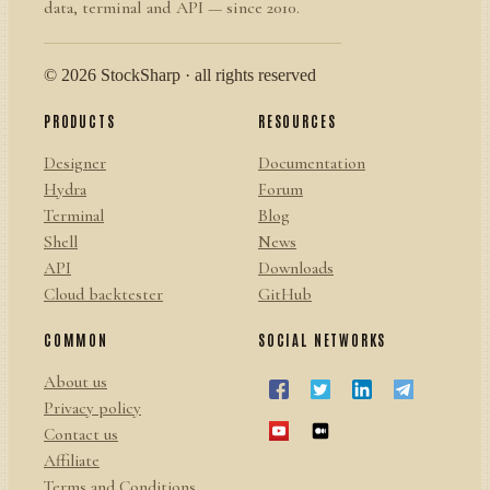
data, terminal and API — since 2010.
© 2026 StockSharp · all rights reserved
PRODUCTS
RESOURCES
Designer
Documentation
Hydra
Forum
Terminal
Blog
Shell
News
API
Downloads
Cloud backtester
GitHub
COMMON
SOCIAL NETWORKS
About us
Privacy policy
Contact us
Affiliate
Terms and Conditions