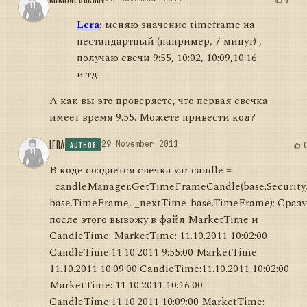
Lera
:
меняю значение timeframe на
нестандартный (например, 7 минут) ,
получаю свечи 9:55, 10:02, 10:09,10:16
и тд
А как вы это проверяете, что первая свечка
имеет время 9.55. Можете привести код?
LERA
29 November 2011
AUTHOR
В коде создается свечка var candle =
_candleManager.GetTimeFrameCandle(base.Security
base.TimeFrame, _nextTime-base.TimeFrame); Сразу
после этого вывожу в файл MarketTime и
CandleTime: MarketTime: 11.10.2011 10:02:00
CandleTime:11.10.2011 9:55:00 MarketTime:
11.10.2011 10:09:00 CandleTime:11.10.2011 10:02:00
MarketTime: 11.10.2011 10:16:00
CandleTime:11.10.2011 10:09:00 MarketTime: