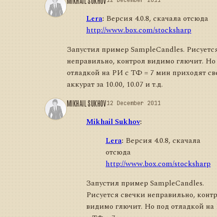
MIKHAIL SUKHOV
12 December 2011
Lera
:
Версия 4.0.8, скачала отсюда
http://www.box.com/stocksharp
Запустил пример SampleCandles. Рисуетс
неправильно, контрол видимо глючит. Но
отладкой на РИ с ТФ = 7 мин приходят с
аккурат за 10.00, 10.07 и т.д.
MIKHAIL SUKHOV
12 December 2011
Mikhail Sukhov
:
Lera
:
Версия 4.0.8, скачала
отсюда
http://www.box.com/stocksharp
Запустил пример SampleCandles.
Рисуется свечки неправильно, конт
видимо глючит. Но под отладкой на