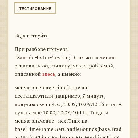
ТЕСТИРОВАНИЕ
Здравствуйте!
При разборе примера
"SampleHistoryTesting" (только начинаю
осваивать s#), сталкнулась с проблемой,
описанной
здесь
, а именно:
меняю значение timeframe на
нестандартный (например, 7 минут) ,
получаю свечи 9:55, 10:02, 10:09,10:16 и тд. А
нужны мне 10:00, 10:07, 10:14... Тогда я
меняю значение _nextTime на
base.TimeFrame.GetCandleBounds(base.Trad
er.MarketTime,Exchange.Rts.WorkingTime).