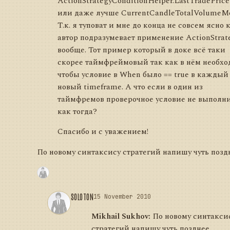
ActionStrategyConditionHelper.LastTradePric
или даже лучше CurrentCandleTotalVolumeMo
Т.к. я туповат и мне до конца не совсем ясно 
автор подразумевает применение ActionStrat
вообще. Тот пример который в доке всё таки
скорее таймфреймовый так как в нём необх
чтобы условие в When было == true в каждый
новый timeframe. А что если в один из
таймфремов проверочное условие не выполни
как тогда?
Спасибо и с уважением!
По новому синтаксису стратегий напишу чуть позд
SOLOTON
15 November 2010
Mikhail Sukhov:
По новому синтакси
стратегий напишу чуть позднее.