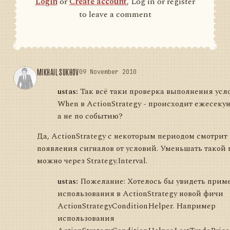
Login
or
Create account
, Log in or register
to leave a comment
MIKHAIL SUKHOV
09 November 2010
ustas:
Так всё таки проверка выполнения усл
When в ActionStrategy - происходит ежесекун
а не по событию?
Да, ActionStrategy с некоторым периодом смотрит
появления сигналов от условий. Уменьшать такой
можно через Strategy.Interval.
ustas:
Пожелание: Хотелось бы увидеть прим
использования в ActionStrategy новой фичи
ActionStrategyConditionHelper. Например
использования