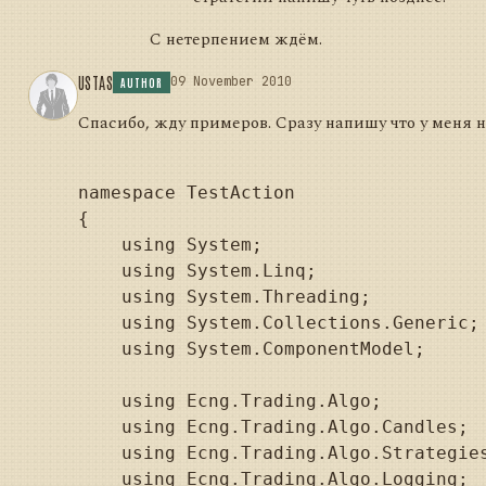
С нетерпением ждём.
USTAS
09 November 2010
AUTHOR
Спасибо, жду примеров. Сразу напишу что у меня н
namespace TestAction

{

    using System;

    using System.Linq;

    using System.Threading;

    using System.Collections.Generic;

    using System.ComponentModel;

    using Ecng.Trading.Algo;

    using Ecng.Trading.Algo.Candles;

    using Ecng.Trading.Algo.Strategies
    using Ecng.Trading.Algo.Logging;
