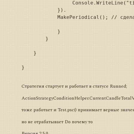
                 Console.WriteLine("t
            }).

            MakePeriodical(); // сдела
            }

        }

    }

}

Cтратегия стартует и работает в статусе Runned;
ActionStrategyConditionHelper.CurrentCandleTotalVo
тоже работает и Test.psc() принимает верные значе
но не отрабатывает Do почему то
Версия 2.5.0