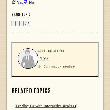
Yes
No
SHARE TOPIC
ABOUT THE AUTHOR
ustas
📝 Community member
RELATED TOPICS
Trading FX with Interactive Brokers