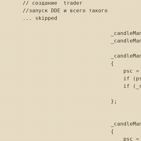
// создание  trader

//запуск DDE и всего такого

... skipped

                            _candleMan
                            _candleMan
                            _candleMan
                            {

                                psc =
                                if (p
                                if (_s
                            };

                            _candleMan
                            {

                                psc =