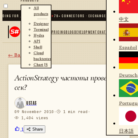
All
products
NG FOR .NET AND PYTHON
✦
70
+ CONNECTORS · EXCHANGES · BROKERS · CRYPT
中文
Designer
Terminal
PRICING
BLOG
DEVELOPMENT
CHAT
Hydra
API
Español
Shell
Cloud
← Back
backtester
Chart JS
Deutsch
ActionStrategy частота проверки 1
сек?
Portugu
USTAS
09 November 2010
·
1 min read
·
1,404 views
1
Share
日本語