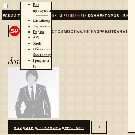
Все
продукты
СКИЙ ТРЕЙДИНГ ДЛЯ .NET И PYTHON
✦
70
+ КОННЕКТОРОВ · БИРЖИ
Дизайнер
Терминал
СТОИМОСТЬ
БЛОГ
РАЗРАБОТКА
ЧАТ
Гидра
API
Shell
Облачный
бэктестер
dovner
Графики
JS
ВОЙДИТЕ ДЛЯ ВЗАИМОДЕЙСТВИЯ