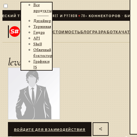
Все
продукты
СКИЙ ТРЕЙДИНГ ДЛЯ .NET И PYTHON
✦
70
+ КОННЕКТОРОВ · БИРЖИ
Дизайнер
Терминал
СТОИМОСТЬ
БЛОГ
РАЗРАБОТКА
ЧАТ
Гидра
API
Shell
Облачный
бэктестер
levdau
Графики
JS
ВОЙДИТЕ ДЛЯ ВЗАИМОДЕЙСТВИЯ