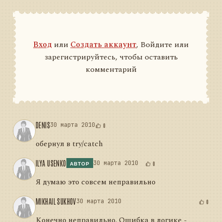
Вход
или
Создать аккаунт
, Войдите или
зарегистрируйтесь, чтобы оставить
комментарий
DENIS
30 марта 2010
0
обернул в try/catch
ILYA USENKO
30 марта 2010
0
АВТОР
Я думаю это совсем неправильно
MIKHAIL SUKHOV
30 марта 2010
0
Конечно неправильно. Ошибка в логике -