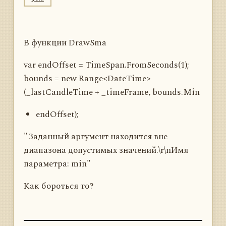
В функции DrawSma
var endOffset = TimeSpan.FromSeconds(1);
bounds = new Range<DateTime>
(_lastCandleTime + _timeFrame, bounds.Min
endOffset);
"Заданный аргумент находится вне
диапазона допустимых значений.\r\nИмя
параметра: min"
Как бороться то?