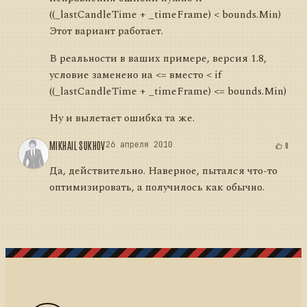
((_lastCandleTime + _timeFrame) < bounds.Min)
Этот вариант работает.
В реальности в ваших примере, версия 1.8,
условие заменено на <= вместо < if
((_lastCandleTime + _timeFrame) <= bounds.Min)
Ну и вылетает ошибка та же.
MIKHAIL SUKHOV
26 апреля 2010
0
Да, действительно. Наверное, пытался что-то
оптимизировать, а получилось как обычно.