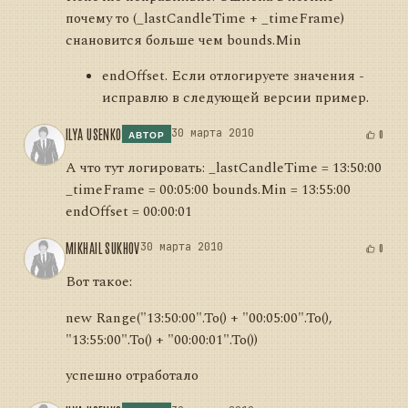
почему то (_lastCandleTime + _timeFrame)
снановится больше чем bounds.Min
endOffset. Если отлогируете значения -
исправлю в следующей версии пример.
ILYA USENKO
30 марта 2010
0
АВТОР
А что тут логировать: _lastCandleTime = 13:50:00
_timeFrame = 00:05:00 bounds.Min = 13:55:00
endOffset = 00:00:01
MIKHAIL SUKHOV
30 марта 2010
0
Вот такое:
new Range
("13:50:00".To
() + "00:05:00".To
(),
"13:55:00".To
() + "00:00:01".To
())
успешно отработало