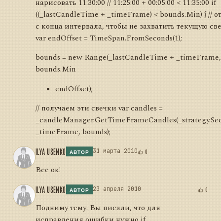
нарисовать 11:30:00 // 11:25:00 + 00:05:00 < 11:35:00 if
((_lastCandleTime + _timeFrame) < bounds.Min) { // о
с конца интервала, чтобы не захватить текущую све
var endOffset = TimeSpan.FromSeconds(1);
bounds = new Range
(_lastCandleTime + _timeFrame,
bounds.Min
endOffset);
// получаем эти свечки var candles =
_candleManager.GetTimeFrameCandles(_strategy.Sec
_timeFrame, bounds);
ILYA USENKO
31 марта 2010
0
АВТОР
Все ок!
ILYA USENKO
23 апреля 2010
0
АВТОР
Подниму тему. Вы писали, что для
исправления ошибки нужно if