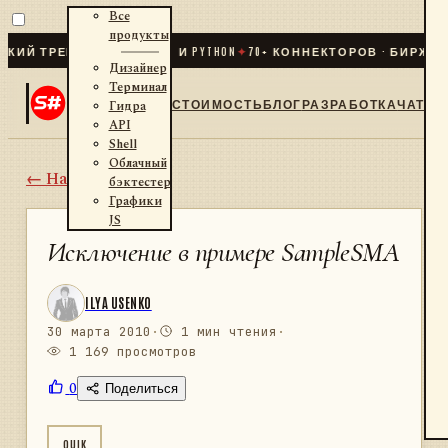
Все
продукты
ТРЕЙДИНГ ДЛЯ .NET И PYTHON
✦
70
+ КОННЕКТОРОВ · БИРЖИ · БР
Дизайнер
Терминал
СТОИМОСТЬ
БЛОГ
РАЗРАБОТКА
ЧАТ
Гидра
API
Shell
Облачный
← Назад
бэктестер
Графики
JS
Исключение в примере SampleSMA
ILYA USENKO
30 марта 2010
·
1 мин чтения
·
1 169 просмотров
0
Поделиться
QUIK