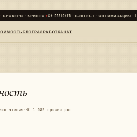
РОКЕРЫ · КРИПТО
✦
S#.DESIGNER · БЭКТЕСТ · ОПТИМИЗАЦИЯ · LIVE
ТОИМОСТЬ
БЛОГ
РАЗРАБОТКА
ЧАТ
ность
ин чтения
·
1 085 просмотров