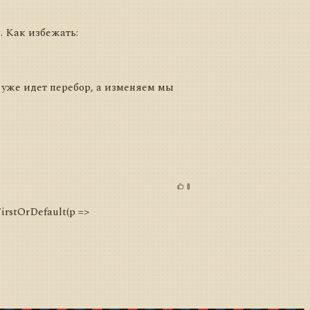
. Как избежать:
 уже идет перебор, а изменяем мы
0
irstOrDefault(p =>