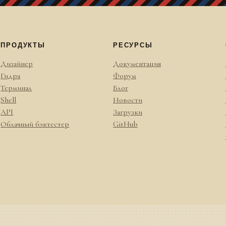
ПРОДУКТЫ
РЕСУРСЫ
Дизайнер
Документация
Гидра
Форум
Терминал
Блог
Shell
Новости
API
Загрузки
Облачный бэктестер
GitHub