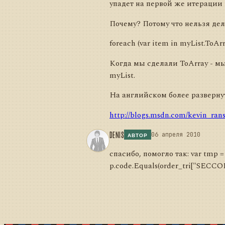
упадет на первой же итерации 
Почему? Потому что нельзя де
foreach (var item in myList.ToAr
Когда мы сделали ToArray - мы
myList.
На английском более развернут
http://blogs.msdn.com/kevin_ran
DENIS
06 апреля 2010
АВТОР
спасибо, помогло так: var tmp =
p.code.Equals(order_tri["SECCODE"