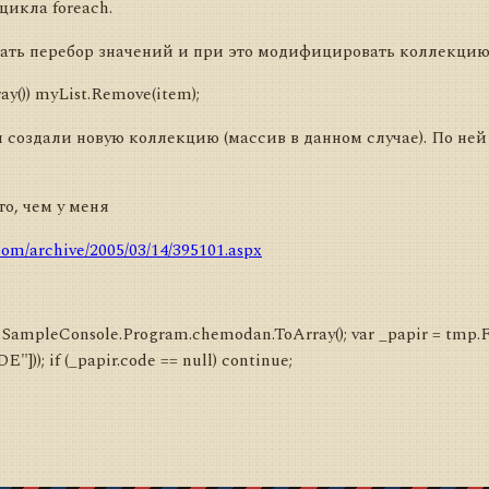
цикла foreach.
лать перебор значений и при это модифицировать коллекцию
ray()) myList.Remove(item);
 создали новую коллекцию (массив в данном случае). По ней
о, чем у меня
som/archive/2005/03/14/395101.aspx
 SampleConsole.Program.chemodan.ToArray(); var _papir = tmp.F
])); if (_papir.code == null) continue;