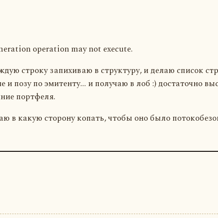
meration operation may not execute.
ждую строку запихиваю в структуру, и делаю список стр
 и позу по эмитенту... и получаю в лоб :) достаточно в
яние портфеля.
знаю в какую сторону копать, чтобы оно было потокобез