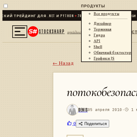
ПРОДУКТЫ
Все продукты
 ТРЕЙДИНГ ДЛЯ .NET И PYTHON
✦
70
+ КОННЕКТОРОВ · БИРЖИ · Б
Дизайнер
Терминал
STOCKSHARP
С
трейдинг
Гидра
API
Shell
Облачный бэктестер
Графики JS
← Назад
потокобезопас
DENIS
05 апреля 2010
·
1 м
0
Поделиться