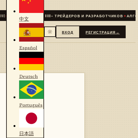
✦
СООБЩЕСТВО
31 000
+ ТРЕЙДЕРОВ И РАЗРАБОТЧИКОВ
✦
АЛГОРИТ
中文
ВХОД
РЕГИСТРАЦИЯ
→
Español
Deutsch
Português
日本語