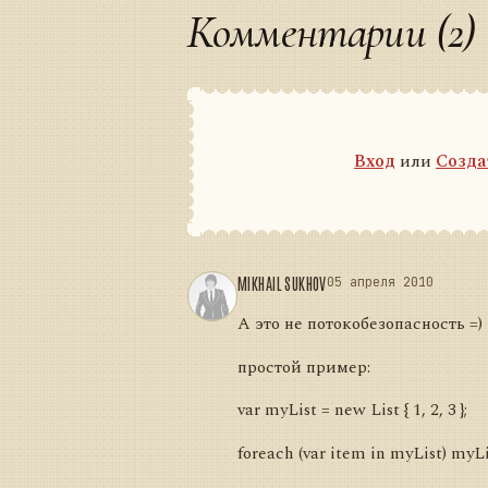
Комментарии (2)
Вход
или
Созда
MIKHAIL SUKHOV
05 апреля 2010
А это не потокобезопасность =)
простой пример:
var myList = new List
{ 1, 2, 3 };
foreach (var item in myList) myL