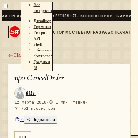
Все
продукты
РЕЙДИНГ ДЛЯ .NET И PYTHON
✦
70
+ КОННЕКТОРОВ · БИРЖИ · БР
Дизайнер
Терминал
СТОИМОСТЬ
БЛОГ
РАЗРАБОТКА
ЧАТ
Гидра
API
Shell
Облачный
← Назад
бэктестер
Графики
JS
про CancelOrder
GRAVI
12 марта 2010
·
1 мин чтения
·
951 просмотров
0
Поделиться
QUIK