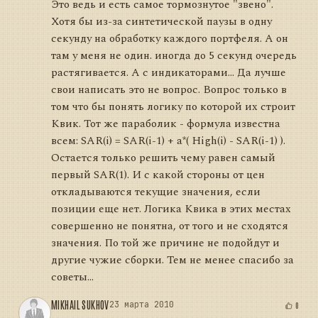
Это ведь и есть самое тормознутое "звено".
Хотя бы из-за синтетической паузы в одну
секунду на обработку каждого портфеля. А он
там у меня не один. иногда до 5 секунд очередь
растягивается. А с индикаторами... Да лучше
свои написать это не вопрос. Вопрос только в
том что бы понять логику по которой их строит
Квик. Тот же параболик - формула известна
всем: SAR(i) = SAR(i-1) + a*( High(i) - SAR(i-1) ).
Остается только решить чему равен самый
первый SAR(1). И с какой стороны от цен
откладываются текущие значения, если
позиции еще нет. Логика Квика в этих местах
совершенно не понятна, от того и не сходятся
значения. По той же причине не подойдут и
другие чужие сборки. Тем не менее спасибо за
советы...
MIKHAIL SUKHOV
23 марта 2010
0