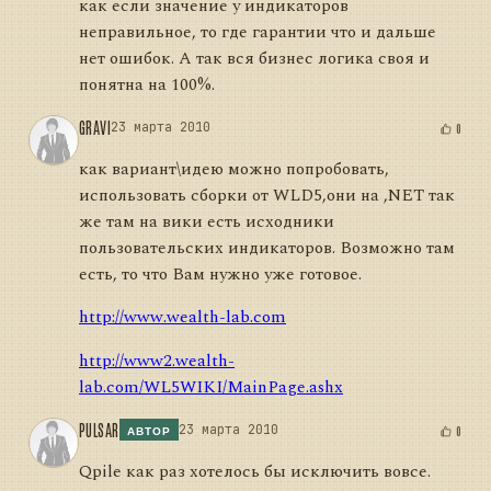
как если значение у индикаторов
неправильное, то где гарантии что и дальше
нет ошибок. А так вся бизнес логика своя и
понятна на 100%.
GRAVI
23 марта 2010
0
как вариант\идею можно попробовать,
использовать сборки от WLD5,они на ,NET так
же там на вики есть исходники
пользовательских индикаторов. Возможно там
есть, то что Вам нужно уже готовое.
http://www.wealth-lab.com
http://www2.wealth-
lab.com/WL5WIKI/MainPage.ashx
PULSAR
23 марта 2010
0
АВТОР
Qpile как раз хотелось бы исключить вовсе.