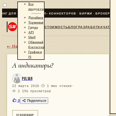
Все
продукты
ЛЯ .NET И PYTHON
✦
70
+ КОННЕКТОРОВ · БИРЖИ · БРОКЕРЫ · К
Дизайнер
Терминал
СТОИМОСТЬ
БЛОГ
РАЗРАБОТКА
ЧАТ
Гидра
API
Shell
Облачный
← Назад
бэктестер
Графики
JS
А индикаторы?
PULSAR
22 марта 2010
·
1 мин чтения
·
1 196 просмотров
0
Поделиться
STOCKSHARP