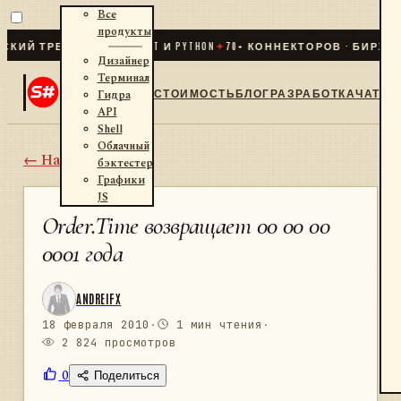
Все
продукты
РЕЙДИНГ ДЛЯ .NET И PYTHON
✦
70
+ КОННЕКТОРОВ · БИРЖИ · БР
Дизайнер
Терминал
СТОИМОСТЬ
БЛОГ
РАЗРАБОТКА
ЧАТ
Гидра
API
Shell
Облачный
← Назад
бэктестер
Графики
JS
Order.Time возвращает 00 00 00
0001 года
ANDREIFX
18 февраля 2010
·
1 мин чтения
·
2 824 просмотров
0
Поделиться