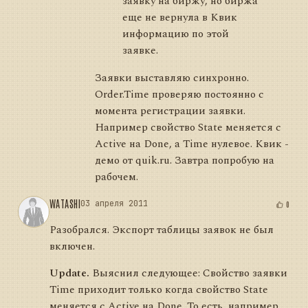
заявку на биржу, но биржа
еще не вернула в Квик
информацию по этой
заявке.
Заявки выставляю синхронно.
Order.Time проверяю постоянно с
момента регистрации заявки.
Например свойство State меняется с
Active на Done, а Time нулевое. Квик -
демо от quik.ru. Завтра попробую на
рабочем.
WATASHI
03 апреля 2011
0
Разобрался. Экспорт таблицы заявок не был
включен.
Update.
Выяснил следующее: Свойство заявки
Time приходит только когда свойство State
меняется с Active на Done. То есть, например,