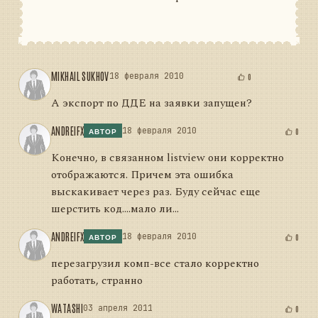
MIKHAIL SUKHOV
18 февраля 2010
0
А экспорт по ДДЕ на заявки запущен?
ANDREIFX
18 февраля 2010
0
АВТОР
Конечно, в связанном listview они корректно
отображаются. Причем эта ошибка
выскакивает через раз. Буду сейчас еще
шерстить код....мало ли...
ANDREIFX
18 февраля 2010
0
АВТОР
перезагрузил комп-все стало корректно
работать, странно
WATASHI
03 апреля 2011
0