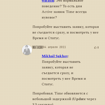
watashi
:
Это нормальное
поведение? То есть для
Active заявок Time всегда
нулевое?
Попробуйте выставить заявку, которая
не съедается сразу, и посмотреть у нее
Время и Статус.
WATASHI
04 апреля 2011
0
Mikhail Sukhov
:
Попробуйте выставить
заявку, которая не
съедается сразу, и
посмотреть у нее Время и
Статус.
Попробовал. Time обновляется с
небольшой задержкой (
Update
через
3.3 секунды).