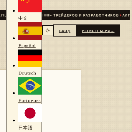
✦
СООБЩЕСТВО
31 000
+ ТРЕЙДЕРОВ И РАЗРАБОТЧИКОВ
✦
АЛГОРИТ
中文
ВХОД
РЕГИСТРАЦИЯ
→
Español
Deutsch
Português
日本語