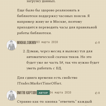
загрузку данных.
Еще было бы здорово реализовать в
библиотеки поддержку часовых поясов. Я
например живу не в Москве, поэтому
приходится переводить часы для правильной
работы библиотеки.
MIKHAIL SUKHOV
03 марта 2010
0
Думаю, через месяц я выложу тул для
автоматической скачки тиков. Но это
будет уже не часть S#, так что нужно будет
уметь работать с БД.
Для сдвига времени есть свойство
ITrader.MarketTimeOffset.
DMITRI KAPTSOV
04 марта 2010
0
АВТОР
Странно как-то: кнопка "ответить" каждый