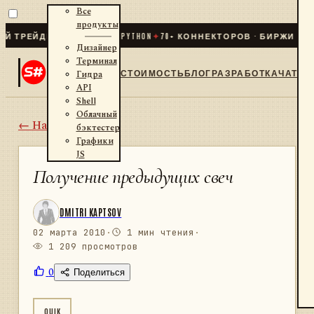
Все
продукты
РЕЙДИНГ ДЛЯ .NET И PYTHON
✦
70
+ КОННЕКТОРОВ · БИРЖИ · БРО
Дизайнер
Терминал
СТОИМОСТЬ
БЛОГ
РАЗРАБОТКА
ЧАТ
Гидра
API
Shell
Облачный
← Назад
бэктестер
Графики
JS
Получение предыдущих свеч
DMITRI KAPTSOV
02 марта 2010
·
1 мин чтения
·
1 209 просмотров
0
Поделиться
QUIK