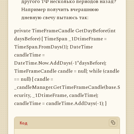
другого ТФ несколько периодов назад?
Например получить вчерашнюю
дневную свечу пытаюсь так:
private TimeFrameCandle GetDayBefore(int
daysBefore) { TimeSpan _1DtimeFrame =
TimeSpan.FromDays(1); DateTime
candleTime =
DateTime.Now.AddDays(-1*daysBefore);
TimeFrameCandle candle = null; while (candle
== null) { candle =
_candleManager.GetTimeFrameCandle(base.S
ecurity, _1DtimeFrame, candleTime);
candleTime = candleTime.AddDays(-1); }
Код