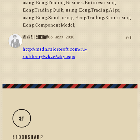
using Ecng.Trading.BusinessEntities; using
Ecng.Trading.Quik; using Ecng.Trading.Algo;
using Ecng.Xaml; using Ecng.Trading.Xaml; using
Ecng.ComponentModel;
MIKHAIL SUKHOV
06 июля 2010
0
http://msdn.microsoft.com/ru-
ru/library/wkze6zky.aspx
S#
STOCKSHARP