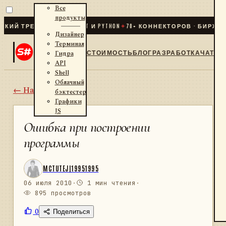
Все
продукты
 ТРЕЙДИНГ ДЛЯ .NET И PYTHON
✦
70
+ КОННЕКТОРОВ · БИРЖИ · Б
Дизайнер
Терминал
СТОИМОСТЬ
БЛОГ
РАЗРАБОТКА
ЧАТ
Гидра
API
Shell
Облачный
← Назад
бэктестер
Графики
JS
Ошибка при построении
программы
MCTUTEJ|19951995
06 июля 2010
·
1 мин чтения
·
895 просмотров
0
Поделиться