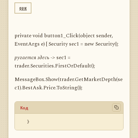
QUIK
private void button1_Click(object sender,
EventArgs e) { Security sec1 = new Security();
ругается здесь ->
sec1 =
trader.Securities.FirstOrDefault();
MessageBox.Show(trader.GetMarketDepth(se
c1).BestAsk.Price.ToString());
Код