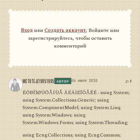
Вход
или
Создать аккаунт
, Войдите или
зарегистрируйтесь, чтобы оставить
комментарий
MCTUTEJ|19951995
06 июля 2010
0
АВТОР
ÉÓÐÏÌØÚÕÅÍÙÅ ÂÉÂÌÉÏÔÅËÉ : using System;
using System.Collections.Generic; using
System.ComponentModel; using System.Linq;
using System.Windows; using
System.Windows.Forms; using System.Threading;
using Ecng.Collections; using Ecng.Common;