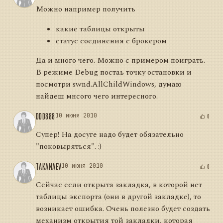
Можно например получить
какие таблицы открыты
статус соединения с брокером
Да и много чего. Можно с примером поиграть.
В режиме Debug постаь точку остановки и
посмотри swnd.AllChildWindows, думаю
найдеш мнсого чего интересного.
DDD888
10 июня 2010
0
Супер! На досуге надо будет обязательно
"поковыряться". :)
TAKANAEV
10 июня 2010
0
Сейчас если открыта закладка, в которой нет
таблицы экспорта (они в другой закладке), то
возникает ошибка. Очень полезно будет создать
механизм открытия той закладки, которая