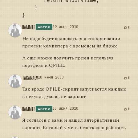
       return wndSrvTime;

    }

HAMMER
09 июня 2010
0
АВТОР
Не надо будет волноваться о синхрнизации
премени компютера с временем на бирже.
А еще можно получить премя используя
портфель и QPILE.
TAKANAEV
10 июня 2010
0
Так вроде QPILE-скрипт запускается каждые
n секунд, думаю, не вариант.
HAMMER
10 июня 2010
0
АВТОР
Я согласен с вами и нашел алтернативный
вариант. Который у меня безотказно работает.