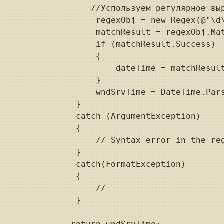
           //Успользуем регулярное выр
            regexObj = new Regex(@"\d\
            matchResult = regexObj.Mat
            if (matchResult.Success)

            {

                dateTime = matchResult
            }

            wndSrvTime = DateTime.Pars
        }

        catch (ArgumentException)

        {

            // Syntax error in the reg
        }

        catch(FormatException)

        {

            //

        }
