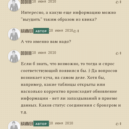
DDD888
10 июня 2010
0
Интересно, а какую еще информацию можно
"выудить" таким образом из квика?
HAMMER
10 июня 2010
0
АВТОР
А что именно вам надо?
DDD888
10 июня 2010
0
Если б знать, что возможно, то тогда и спрос
соответствующий появился бы. :) Да вопросов
возникает куча, на самом деле. Хотя бы,
например, какие таблицы открыты или
насколько корректно происходит обновление
информации - нет ли запаздываний в приеме
данных. Каков статус соединения с брокером и
т.д.
HAMMER
10 июня 2010
0
АВТОР