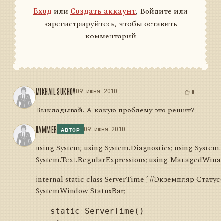
Вход
или
Создать аккаунт
, Войдите или
зарегистрируйтесь, чтобы оставить
комментарий
MIKHAIL SUKHOV
09 июня 2010
0
Выкладывай. А какую проблему это решит?
HAMMER
09 июня 2010
АВТОР
using System; using System.Diagnostics; using System.
System.Text.RegularExpressions; using ManagedWina
internal static class ServerTime { //Экземпляр Статус
SystemWindow StatusBar;
   static ServerTime()
