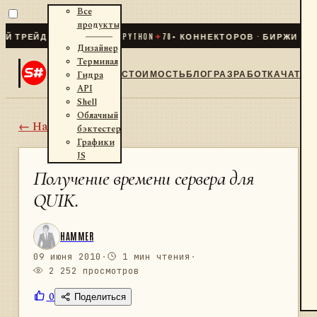
Все
продукты
ЕЙДИНГ ДЛЯ .NET И PYTHON
✦
70
+ КОННЕКТОРОВ · БИРЖИ · БРОК
Дизайнер
Терминал
СТОИМОСТЬ
БЛОГ
РАЗРАБОТКА
ЧАТ
Гидра
API
Shell
Облачный
← Назад
бэктестер
Графики
JS
Получение времени сервера для
QUIK.
HAMMER
09 июня 2010
·
1 мин чтения
·
2 252 просмотров
0
Поделиться