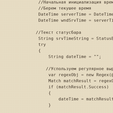
        //Начальная инициализация врем
        //Берем текушее время

        DateTime serverTime = DateTime
        DateTime wndSrvTime = serverTi
       //Текст статусбара

        String srvTimeString = StatusB
        try

        {

            String dateTime = "";

           //Успользуем регулярное выр
            var regexObj = new Regex(@
            Match matchResult = regexO
            if (matchResult.Success)

            {

                dateTime = matchResult
            }
