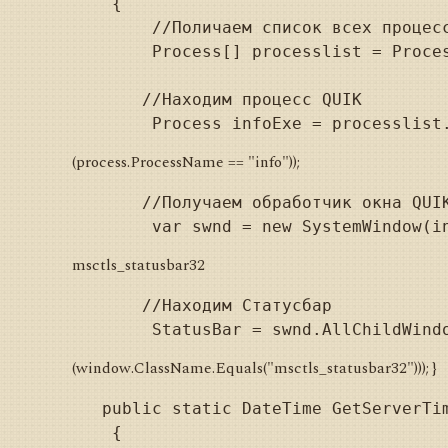
    {

        //Поличаем список всех процесс
        Process[] processlist = Proces
       //Находим процесс QUIK

(process.ProcessName == "info"));
       //Получаем обработчик окна QUIK
msctls_statusbar32
       //Находим Статусбар

(window.ClassName.Equals("msctls_statusbar32"))); }
   public static DateTime GetServerTim
    {
