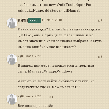
необходима типа new QuikTrader(quikPath,
zakladkaName, ddeServer, dllName);
HAMMER
11 июня 2010
0
АВТОР
Какая закладка? Вы имейте ввиду закладка в
QIUK-е , они в принцыпе фальшивые и не
имеет значение какя закладка выбрана. Какую
именно ошибка у вас вазникает?
E G
08 июля 2010
0
В вашем примере используется директива
using ManagedWinapi.Windows
Я что-то не могу найти библиотек такую, не
подскажите где ее можно скачать?
E G
08 июля 2010
0
Все нашел, спасибо.