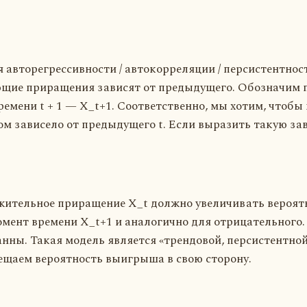
я авторегрессивности / автокорреляции / персистентно
ующие приращения зависят от предыдущего. Обозначим
времени t + 1 — X_t+1. Соответственно, мы хотим, чтоб
ом зависело от предыдущего t. Если выразить такую зав
жительное приращение X_t должно увеличивать вероят
ент времени X_t+1 и аналогично для отрицательного. 
ны. Такая модель является «трендовой, персистентной»
смещаем вероятность выигрыша в свою сторону.