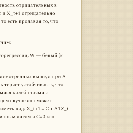
тность отрицательных в
t и X_t+1 отрицательно
то есть продавая то, что
учим:
торегрессии, W — белый (к
расмотренных выше, а при A
ь теряет устойчивость, что
мися колебаниями с
щем случае она может
иметь вид: X_t+1 = C + A1
X_t
ничным лагом и C=0 как