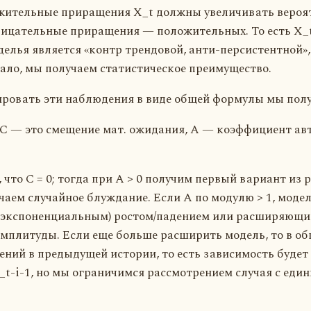
жительные приращения X_t должны увеличивать вероя
рицательные приращения — положительных. То есть X_
лья является «контр трендовой, анти-персистентной», 
пало, мы получаем статистическое преимущество.
ировать эти наблюдения в виде общей формулы мы пол
де С — это смещение мат. ожидания, A — коэффициент ав
что C = 0; тогда при A > 0 получим первый вариант из 
учаем случайное блуждание. Если A по модулю > 1, модел
(экспоненциальным) ростом/падением или расширяющи
мплитуды. Если еще больше расширить модель, то в об
ений в предыдущей истории, то есть зависимость будет 
_t-i-1, но мы ограничимся рассмотрением случая с еди