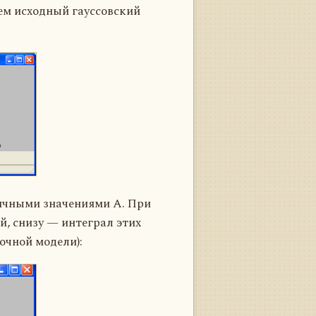
ем исходный гауссовский
зличными значениями A. При
й, снизу — интеграл этих
очной модели):