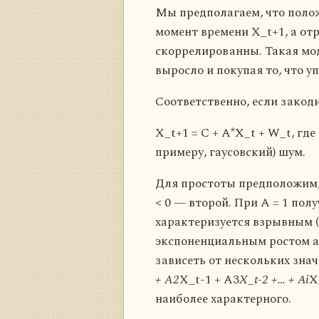
Мы предполагаем, что поло
момент времени X_t+1, а от
скоррелированны. Такая моде
выросло и покупая то, что у
Соответственно, если закод
X_t+1 = C + A*X_t + W_t, г
примеру, гаусовский) шум.
Для простоты предположим, 
< 0 — второй. При A = 1 пол
характеризуется взрывным 
экспоненциальным ростом а
зависеть от нескольких знач
+ A2
X_t-1 + A3
X_t-2 +… + Ai
X
наиболее характерного.