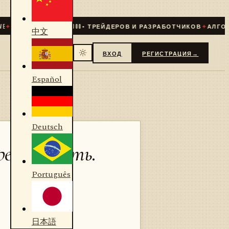
ОБЩЕСТВО
31 000
+ ТРЕЙДЕРОВ И РАЗРАБОТЧИКОВ
✦
АЛГОРИТМИЧ
中文
ВХОД
РЕГИСТРАЦИЯ
→
Español
Deutsch
ессивность.
Português
日本語