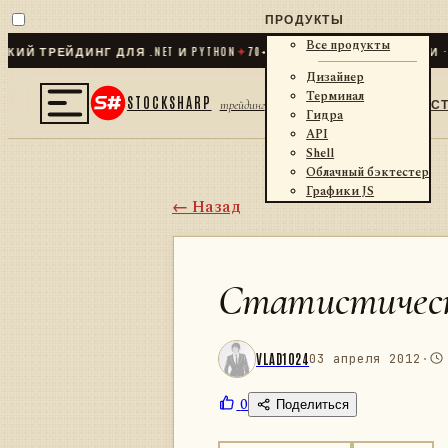
ПРОДУКТЫ
Все продукты
ЕЙДИНГ ДЛЯ .NET И PYTHON
✦
70
+ КОННЕКТОРОВ · БИРЖИ · БРОК
Дизайнер
Терминал
STOCKSHARP
С
трейдинг
Гидра
API
Shell
Облачный бэктестер
Графики JS
← Назад
Статистически
VLAD1024
03 апреля 2012
·
0
Поделиться