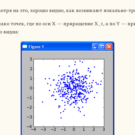
мотря на это, хорошо видно, как возникают локально-тр
ако точек, где по оси X — приращение X_t, а по Y — пр
о видна: