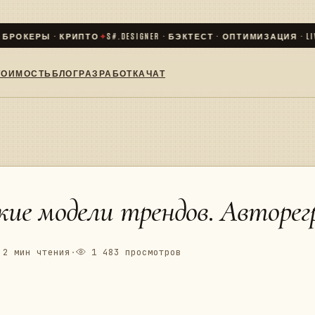
ЕРЫ · КРИПТО
✦
S#.DESIGNER · БЭКТЕСТ · ОПТИМИЗАЦИЯ · LIVE
✦
СО
ТОИМОСТЬ
БЛОГ
РАЗРАБОТКА
ЧАТ
е модели трендов. Авторегр
2 мин чтения
·
1 483 просмотров