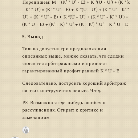
Перепишем: M = (K' * U' - E) + K *(U - U') + (K * k
- K' * U') = (K' * U' - E) + K *(U - U') + (K * U' - K' *
U') = (K' * U' - E) + K *(U - U') + (K * U' - K' * U') =
(K * U - Е) + (K' - K) * U' + (K - K') * U' = K * U - Е
5. Вывод
Только допустив три предположения
описанных выше, можно сказать, что сдедки
являются арбитражными и приносят
гарантированный профит равный K * U - Е
Следовательно, построить хороший арбитраж
на этих инструментах нельзя. Ч.т.д.
PS: Возможно я где-нибудь ошибся в
рассуждениях. Открыт к критике и
замечаниям.