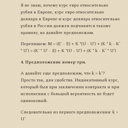
Я не знаю, почему курс евро относительно
рубля в Европе, курс евро относительно
доллара в Европе и курс доллара относительно
рубля в России должен подчинятся такому
правилу, но давайте предположим.
Перепишем: M = (E' - E) + K *(U - U') + (K * k - K'
* U') = (K' * U' - E) + K *(U - U') + (K * k - K' * U')
4. Предположение номер три.
А давайте еще предположим, что k = k'?
Просто так, для удобства. Индикативный курс,
который был при заключении контракта и при
исполнении с большой вероятность не будет
одинаковый.
Следовательно из первого предположения: k =
U'