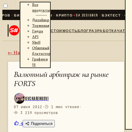
Все
продукты
 · БИРЖИ · БРОКЕРЫ · КРИПТО
✦
S#.DESIGNER · БЭКТЕСТ · ОПТИМИ
Дизайнер
Терминал
СТОИМОСТЬ
БЛОГ
РАЗРАБОТКА
ЧАТ
Гидра
API
Shell
Облачный
← Назад
бэктестер
Графики
JS
Валютный арбитраж на рынке
FORTS
OVCHARENKOVI
07 июня 2012
·
1 мин чтения
·
3 219 просмотров
4
Поделиться