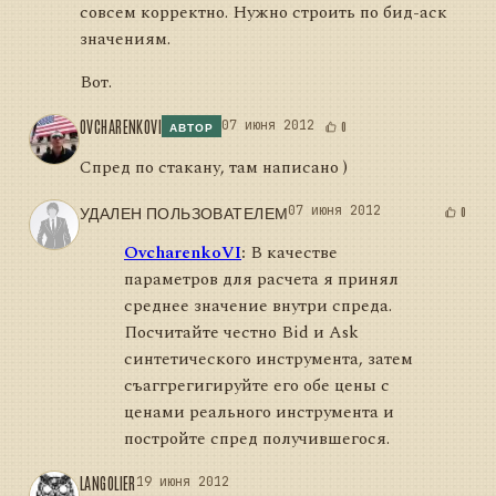
совсем корректно. Нужно строить по бид-аск
значениям.
Вот.
OVCHARENKOVI
07 июня 2012
0
АВТОР
Спред по стакану, там написано )
УДАЛЕН ПОЛЬЗОВАТЕЛЕМ
07 июня 2012
0
OvcharenkoVI
:
В качестве
параметров для расчета я принял
среднее значение внутри спреда.
Посчитайте честно Bid и Ask
синтетического инструмента, затем
съаггрегигируйте его обе цены с
ценами реального инструмента и
постройте спред получившегося.
LANGOLIER
19 июня 2012