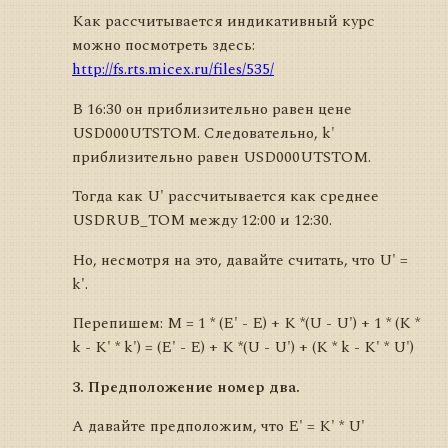
Как рассчитывается индикативный курс
можно посмотреть здесь:
http://fs.rts.micex.ru/files/535/
В 16:30 он приблизительно равен цене
USD000UTSTOM. Следовательно, k'
приблизительно равен USD000UTSTOM.
Тогда как U' рассчитывается как среднее
USDRUB_TOM между 12:00 и 12:30.
Но, несмотря на это, давайте считать, что U' =
k'.
Перепишем: M = 1 * (E' - E) + K *(U - U') + 1 * (K *
k - K' * k') = (E' - E) + K *(U - U') + (K * k - K' * U')
3. Предположение номер два.
А давайте предположим, что E' = K' * U'