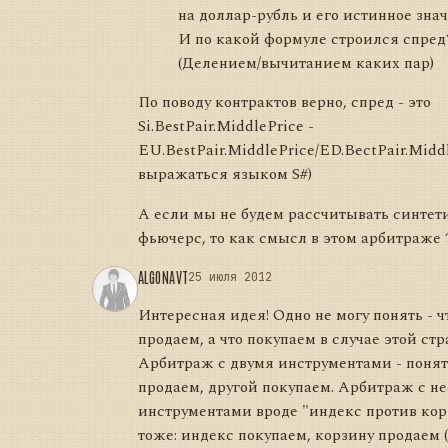
на доллар-рубль и его истинное знач
И по какой формуле строился спред
(Делением/вычитанием каких пар)
По поводу контрактов верно, спред - это
Si.BestPair.MiddlePrice -
EU.BestPair.MiddlePrice/ED.BectPair.Midd
выражаться языком S#)
А если мы не будем рассчитывать синтет
фьючерс, то как смысл в этом арбитраже ?
ALGONAVT
25 июля 2012
Интересная идея! Одно не могу понять - 
продаем, а что покупаем в случае этой стра
Арбитраж с двумя инструментами - понят
продаем, другой покупаем. Арбитраж с н
инструментами вроде "индекс против кор
тоже: индекс покупаем, корзину продаем 