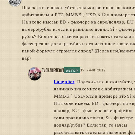
Подскажите пожалуйста, только начинаю знакоми
арбитражем и РТС-ММВБ :) USD-6.12 в примере эт
На входе имеем: ED - фьючерс на евро/доллар, EU
на евро/рубль и, если правильно понял, Si - фьючер
рубль? Если так, то зачем рассчитывать отдельно 
фьючерса на доллар-рубль и его истинное значение
какой формуле строился спред? (Делением/вычит
пар)
OVCHARENKOVI
19 июня 2012
АВТОР
Langolier
:
Подскажите пожалуйста, 
начинаю знакомится с арбитражем 
ММВБ :) USD-6.12 в примере это Si 
На входе имеем: ED - фьючерс на ев
доллар, EU - фьючерс на евро/рубль 
если правильно понял, Si - фьючерс 
доллар/рубль? Если так, то зачем
рассчитывать отдельно значение фь