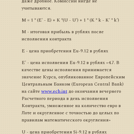
даже дробное. Комиссии нигде не
учитываются.
M = 1 * (E' - E) + K *(U - U') + 1 * (K * k - K' * k')
M - итоговая прибыль в рублях после
исполнения контракта
Е - цена приобретения Eu-9.12 в рублях
Е' - цена исполнения Eu-9.12 в рублях «4.7. В
качестве цены исполнения принимается
значение Курса, опубликованное Европейским
Центральным Банком (European Central Bank)
на сайте
www.ecb.int
до окончания вечернего
Расчетного периода в день исполнения
Контракта, умноженное на количество евро в
Лоте и округленное с точностью до целых по
правилам математического округления»
U - цена приобретения Si-9.12 в рублях