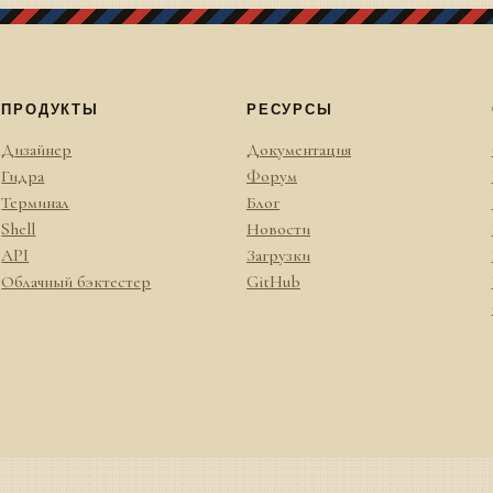
ПРОДУКТЫ
РЕСУРСЫ
Дизайнер
Документация
Гидра
Форум
Терминал
Блог
Shell
Новости
API
Загрузки
Облачный бэктестер
GitHub