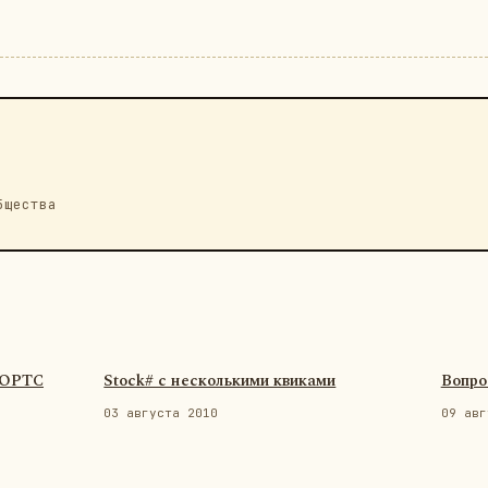
бщества
ФОРТС
Stock# с несколькими квиками
Вопро
03 августа 2010
09 авг