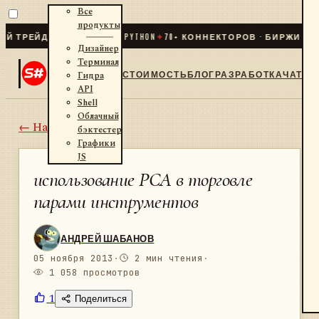
Все
продукты
ЕЙДИНГ ДЛЯ .NET И PYTHON
✦
70
+ КОННЕКТОРОВ · БИРЖИ · БРОК
Дизайнер
Терминал
СТОИМОСТЬ
БЛОГ
РАЗРАБОТКА
ЧАТ
Гидра
API
Shell
Облачный
← Назад
бэктестер
Графики
JS
использование PCA в торговле
парами инструментов
АНДРЕЙ ШАБАНОВ
05 ноября 2013
·
2 мин чтения
·
1 058 просмотров
1
Поделиться