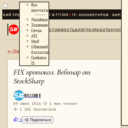
Все
продукты
 ТРЕЙДИНГ ДЛЯ .NET И PYTHON
✦
70
+ КОННЕКТОРОВ · БИРЖИ · 
Дизайнер
Терминал
СТОИМОСТЬ
БЛОГ
РАЗРАБОТКА
ЧАТ
Гидра
API
Shell
Облачный
← Назад
бэктестер
Графики
JS
FIX протокол. Вебинар от
StockSharp
WILLIAM B
09 июня 2016
·
1 мин чтения
·
1 185 просмотров
1
Поделиться