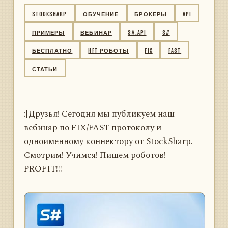
STOCKSHARP
ОБУЧЕНИЕ
БРОКЕРЫ
API
ПРИМЕРЫ
ВЕБИНАР
S#.API
S#
БЕСПЛАТНО
HFT РОБОТЫ
FIX
FAST
СТАТЬИ
:[Друзья! Сегодня мы публикуем наш
вебинар по FIX/FAST протоколу и
одноименному коннектору от StockSharp.
Смотрим! Учимся! Пишем роботов!
PROFIT!!!