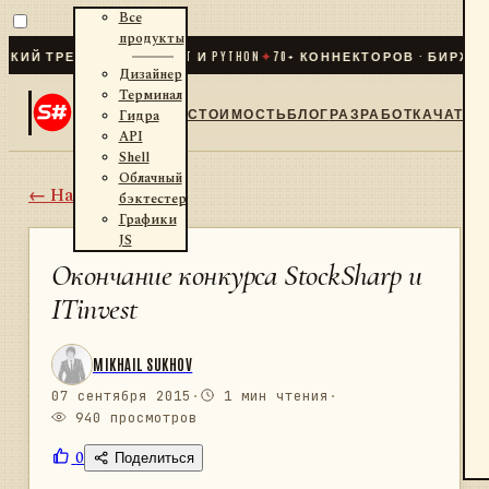
Все
продукты
 ТРЕЙДИНГ ДЛЯ .NET И PYTHON
✦
70
+ КОННЕКТОРОВ · БИРЖИ · Б
Дизайнер
Терминал
СТОИМОСТЬ
БЛОГ
РАЗРАБОТКА
ЧАТ
Гидра
API
Shell
Облачный
← Назад
бэктестер
Графики
JS
Окончание конкурса StockSharp и
ITinvest
MIKHAIL SUKHOV
07 сентября 2015
·
1 мин чтения
·
940 просмотров
0
Поделиться