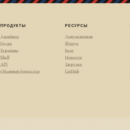
ПРОДУКТЫ
РЕСУРСЫ
Дизайнер
Документация
Гидра
Форум
Терминал
Блог
Shell
Новости
API
Загрузки
Облачный бэктестер
GitHub