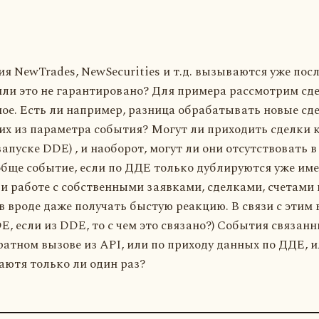
я NewTrades, NewSecurities и т.д. вызываются уже посл
ли это не гарантировано? Для примера рассмотрим сд
ное. Есть ли например, разница обрабатывать новые сд
их из параметра события? Могут ли приходить сделки к
запуске DDE) , и наоборот, могут ли они отсутствовать в
бще событие, если по ДДЕ только дублируются уже име
и работе с собственными заявками, сделками, счетами 
 вроде даже получать быстую реакцию. В связи с этим в
E, если из DDE, то с чем это связано?) События связан
атном вызове из API, или по приходу данных по ДДЕ, и
аютя только ли один раз?