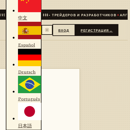
✦
СООБЩЕСТВО
31 000
+ ТРЕЙДЕРОВ И РАЗРАБОТЧИКОВ
✦
АЛГОРИТ
中文
ВХОД
РЕГИСТРАЦИЯ
→
Español
Deutsch
Português
日本語