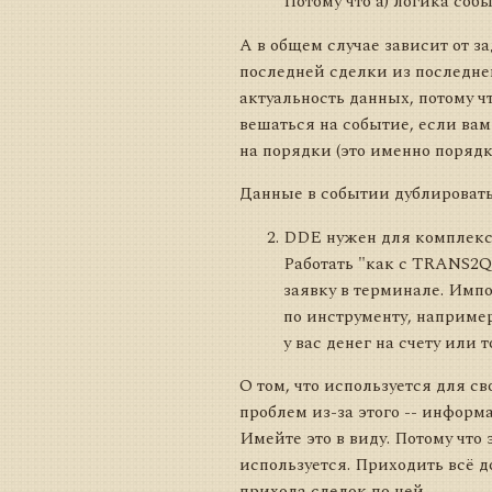
Потому что а) логика соб
А в общем случае зависит от зад
последней сделки из последне
актуальность данных, потому ч
вешаться на событие, если ва
на порядки (это именно порядки
Данные в событии дублироват
DDE нужен для комплексн
Работать "как с TRANS2Q
заявку в терминале. Импо
по инструменту, например
у вас денег на счету или 
О том, что используется для св
проблем из-за этого -- информ
Имейте это в виду. Потому что
используется. Приходить всё д
прихода сделок по ней.