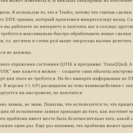
ытия может измениться; б) никаких блокировок на получение
ачи. Я использую то, что в Trades, потому что считаю сделки 
го DDE-транша, который произошёл микросекунду назад. Со
то вы работаете по интернету и получить лаг в секунду-другу
м требуется максимально быстро обрабатывать новые сделки 
, т.е. десятки и сотни раз) выше оверхеада вызова делегата.
ься не должны.
ого отражения состояния QUIK в программе. Trans2Quik API 
UIK" мне кажется можно -- создаёте свои объекты инструмен
рт для этого не требуется. Но без импорта информации по DD
. В версии 1.1 API расширили на тему взаимодействия с заяв
торгуется ли инструмент, не получится.
оих заявок, не знаю. Полагаю, что используется то, что прид
ация об исполнении заявки приходит до того, как поступит 
 эта проблема имеет место быть безотносительно того, какой
олжно один раз. Ещё раз напомню, что проблема может произ