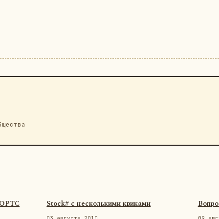
бщества
ФОРТС
Stock# с несколькими квиками
Вопро
03 августа 2010
09 авг