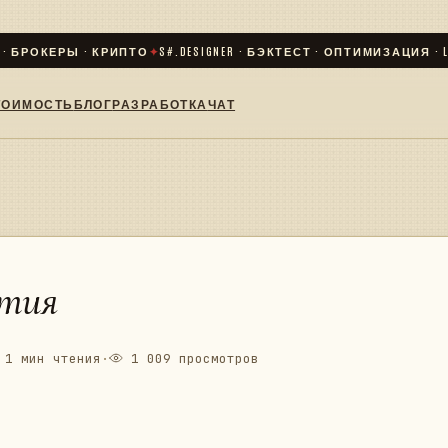
РОКЕРЫ · КРИПТО
✦
S#.DESIGNER · БЭКТЕСТ · ОПТИМИЗАЦИЯ · LIVE
ТОИМОСТЬ
БЛОГ
РАЗРАБОТКА
ЧАТ
ытия
1 мин чтения
·
1 009 просмотров