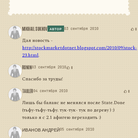
MIKHAIL SUKHOV
03 сентября 2010
0
АВТОР
Дал новость -
http://stockmarketdotnet.blogspot.com/2010/09/stock-
23.html
.
RONIN
03 сентября 2010
0
Спасибо за труды!
TAULER
04 сентября 2010
0
Лишь бы баланс не менялся после State.Done
(тьфу-тьфу-тьфу. тук-тук- тук по дереву ) :)
только я с 2.1 афигею переходить :)
ИВАНОВ АНДРЕЙ
05 сентября 2010