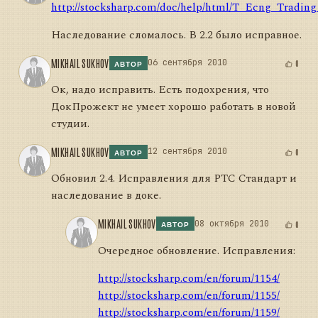
http://stocksharp.com/doc/help/html/T_Ecng_Tradin
Наследование сломалось. В 2.2 было исправное.
MIKHAIL SUKHOV
06 сентября 2010
0
АВТОР
Ок, надо исправить. Есть подохрения, что
ДокПрожект не умеет хорошо работать в новой
студии.
MIKHAIL SUKHOV
12 сентября 2010
0
АВТОР
Обновил 2.4. Исправления для РТС Стандарт и
наследование в доке.
MIKHAIL SUKHOV
08 октября 2010
0
АВТОР
Очередное обновление. Исправления:
http://stocksharp.com/en/forum/1154/
http://stocksharp.com/en/forum/1155/
http://stocksharp.com/en/forum/1159/