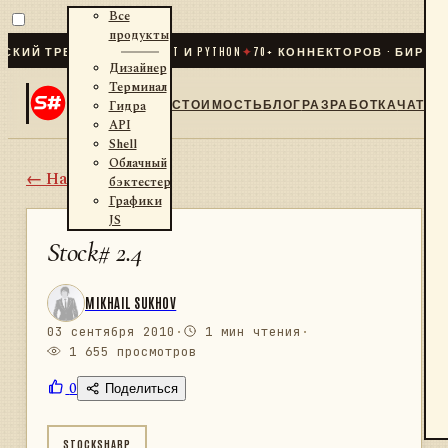
Все
продукты
 ТРЕЙДИНГ ДЛЯ .NET И PYTHON
✦
70
+ КОННЕКТОРОВ · БИРЖИ · 
Дизайнер
Терминал
СТОИМОСТЬ
БЛОГ
РАЗРАБОТКА
ЧАТ
Гидра
API
Shell
Облачный
← Назад
бэктестер
Графики
JS
Stock# 2.4
MIKHAIL SUKHOV
03 сентября 2010
·
1 мин чтения
·
1 655 просмотров
0
Поделиться
STOCKSHARP