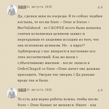
TAULER
24 августа 2010
0
Да, сделки шли по очереди. Я то сейчас подбил
костыль, чт оесли State = Done и Status =
NotValidated - то СКОРЕЕ всего была попытка
снятия исполненая целиком заявку и
перекрываю ее акциями исходяи из того, что
она исполнена целиком. Но - а вдруг?
Арбитражер у нас впирается постоянно изз
этих несоответвий. Как мо моем у
субъективному мнению - после записи в
OrderChaged со State =Done ничег оне должно
приходить. Умерла так умерла :) Да раньше
вроде так и было.
TAULER
24 августа 2010
0
То есть для верно работы нужно, чтобы после
State = Done баланс не менялся. Иначе - как