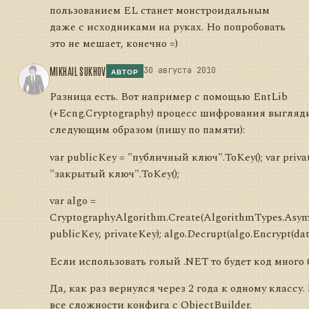
пользованием EL станет монстроидальным
даже с исходниками на руках. Но попробовать
это не мешает, конечно =)
MIKHAIL SUKHOV
30 августа 2010
АВТОР
Разница есть. Вот например с помощью EntLib
(+Ecng.Cryptography) процесс шифрования выгляд
следующим образом (пишу по памяти):
var publicKey = "публичный ключ".ToKey(); var priva
"закрытый ключ".ToKey();
var algo =
CryptographyAlgorithm.Create(AlgorithmTypes.Asym
publicKey, privateKey); algo.Decrupt(algo.Encrypt(data
Если использовать голый .NET то будет код много 
Да, как раз вернулся через 2 года к одному классу.
все сложности конфига с ObjectBuilder.