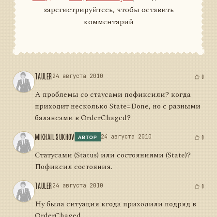
зарегистрируйтесь, чтобы оставить
комментарий
TAULER
24 августа 2010
0
А проблемы со стаусами пофиксили? когда
приходит несколько State=Done, но с разными
балансами в OrderChaged?
MIKHAIL SUKHOV
24 августа 2010
0
АВТОР
Статусами (Status) или состояниями (State)?
Пофиксил состояния.
TAULER
24 августа 2010
0
Ну была ситуация кгода приходили подряд в
OrderChaged