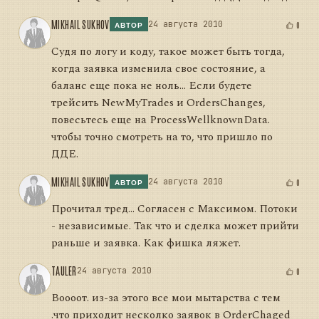
MIKHAIL SUKHOV
24 августа 2010
0
АВТОР
Судя по логу и коду, такое может быть тогда,
когда заявка изменила свое состояние, а
баланс еще пока не ноль... Если будете
трейсить NewMyTrades и OrdersChanges,
повесьтесь еще на ProcessWellknownData.
чтобы точно смотреть на то, что пришло по
ДДЕ.
MIKHAIL SUKHOV
24 августа 2010
0
АВТОР
Прочитал тред... Согласен с Максимом. Потоки
- независимые. Так что и сделка может прийти
раньше и заявка. Как фишка ляжет.
TAULER
24 августа 2010
0
Воооот. из-за этого все мои мытарства с тем
.что приходит несколко заявок в OrderChaged