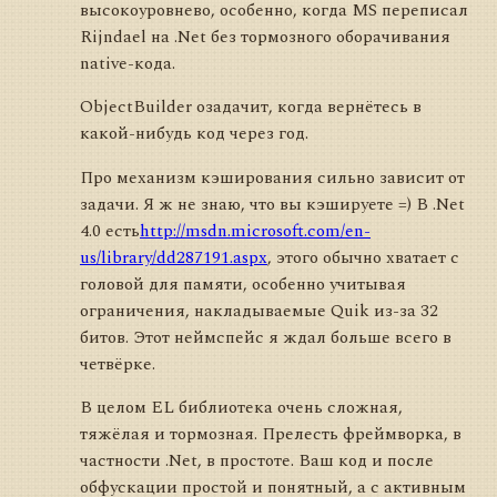
высокоуровнево, особенно, когда MS переписал
Rijndael на .Net без тормозного оборачивания
native-кода.
ObjectBuilder озадачит, когда вернётесь в
какой-нибудь код через год.
Про механизм кэширования сильно зависит от
задачи. Я ж не знаю, что вы кэшируете =) В .Net
4.0 есть
http://msdn.microsoft.com/en-
us/library/dd287191.aspx
, этого обычно хватает с
головой для памяти, особенно учитывая
ограничения, накладываемые Quik из-за 32
битов. Этот неймспейс я ждал больше всего в
четвёрке.
В целом EL библиотека очень сложная,
тяжёлая и тормозная. Прелесть фреймворка, в
частности .Net, в простоте. Ваш код и после
обфускации простой и понятный, а с активным