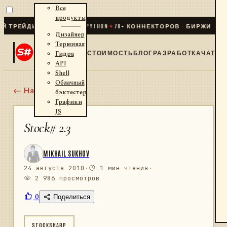
Все
продукты
ЙДИНГ ДЛЯ .NET И PYTHON
✦
70
+ КОННЕКТОРОВ · БИРЖИ · БРОК
Дизайнер
Терминал
СТОИМОСТЬ
БЛОГ
РАЗРАБОТКА
ЧАТ
Гидра
API
Shell
Облачный
← Назад
бэктестер
Графики
JS
Stock# 2.3
MIKHAIL SUKHOV
24 августа 2010
·
1 мин чтения
·
2 986 просмотров
0
Поделиться
STOCKSHARP