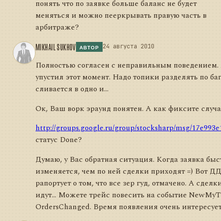
понять что по заявке больше баланс не будет
меняться и можно пееркрывать правую часть в
арбитраже?
MIKHAIL SUKHOV
24 августа 2010
АВТОР
Полностью согласен с неправильным поведением. 
упустил этот момент. Надо топики разделять по баг
сливается в одно и...
Ок, Ваш ворк эраунд понятен. А как фиксите случа
http://groups.google.ru/group/stocksharp/msg/17e993
статус Done?
Думаю, у Вас обратная ситуация. Когда заявка быс
изменяется, чем по ней сделки приходят =) Вот Д
рапортует о том, что все зер гуд, отмачено. А сделк
идут... Можете трейс повесить на событие NewMyT
OrdersChanged. Время появления очень интересует