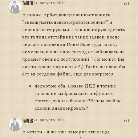
TAULER
24 августа 2010
0
А никак. Арбитражер начинает вопить -
"ёпвашуматьсноваэтотроботокосячит" и
перекрывает руками. а так планирую сделать
что то типа отстойника таких заявок, после
первого появления Done/Done туда заявку
помещать и еще пару секунд ее наблюдать на
предмет свежих поступлений :) Но может Вы
как то проще пофиксите? ;) Трейс по сделайм
ест ьв сосденм файле, еще раз вопремся
посмотрю оба. а разве ДДЕ в топике
заявок не выбрасывают инфу как о
статусе, так и о балансе?Зачем вообще
сделки анализировать?
TAULER
24 августа 2010
0
А кстати - я же уже замерял эти вещи.