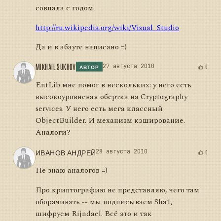
совпала с годом.
http://ru.wikipedia.org/wiki/Visual_Studio
Да и в абауте написано =)
MIKHAIL SUKHOV
27 августа 2010
0
АВТОР
EntLib мне помог в нескольких: у него есть
высокоуровневая обертка на Cryptography
services. У него есть мега классный
ObjectBuilder. И механизм кэширование.
Аналоги?
ИВАНОВ АНДРЕЙ
28 августа 2010
0
Не знаю аналогов =)
Про криптографию не представляю, чего там
оборачивать -- мы подписываем Sha1,
шифруем Rijndael. Всё это и так