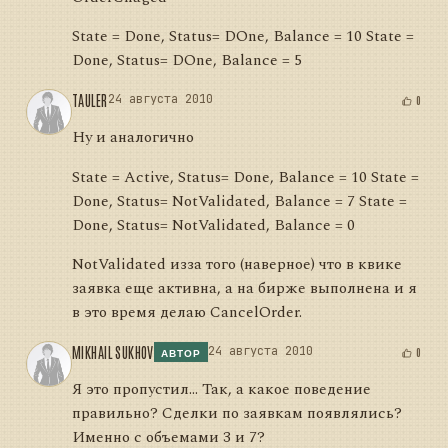
State = Done, Status= DOne, Balance = 10 State =
Done, Status= DOne, Balance = 5
TAULER
24 августа 2010
0
Ну и аналогично
State = Active, Status= Done, Balance = 10 State =
Done, Status= NotValidated, Balance = 7 State =
Done, Status= NotValidated, Balance = 0
NotValidated изза того (наверное) что в квике
заявка еще активна, а на бирже выполнена и я
в это время делаю CancelOrder.
MIKHAIL SUKHOV
24 августа 2010
0
АВТОР
Я это пропустил... Так, а какое поведение
правильно? Сделки по заявкам появлялись?
Именно с объемами 3 и 7?