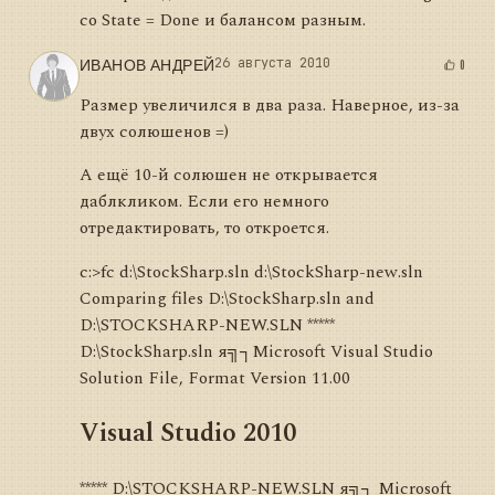
со State = Done и балансом разным.
ИВАНОВ АНДРЕЙ
26 августа 2010
0
Размер увеличился в два раза. Наверное, из-за
двух солюшенов =)
А ещё 10-й солюшен не открывается
даблкликом. Если его немного
отредактировать, то откроется.
c:>fc d:\StockSharp.sln d:\StockSharp-new.sln
Comparing files D:\StockSharp.sln and
D:\STOCKSHARP-NEW.SLN *****
D:\StockSharp.sln я╗┐Microsoft Visual Studio
Solution File, Format Version 11.00
Visual Studio 2010
***** D:\STOCKSHARP-NEW.SLN я╗┐ Microsoft