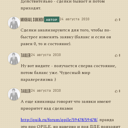
Действительно - сделки бывает и потом
приходят.
MIKHAIL SUKHOV
24 августа 2010
0
АВТОР
Сделки анализируются для того, чтобы по-
быстрее изменять заявку (баланс и если он
равен 0, то и состояние).
TAULER
24 августа 2010
0
Ну вот видите - получается сперва состояние,
потом баланс уже. Чудесный мир
паралерелизма :)
TAULER
24 августа 2010
0
А еще квиковцы говорят что заявки имеют
приоритет над сделками
http://quik.ru/forum/qpile/59478/59478/
. правда
это про QPILE, но наверно и под ДДЕ подходит