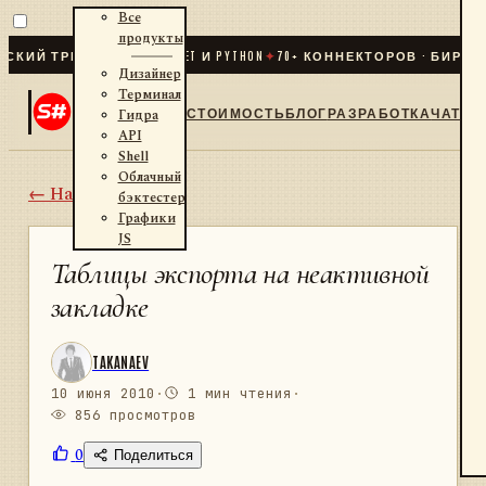
Все
продукты
Й ТРЕЙДИНГ ДЛЯ .NET И PYTHON
✦
70
+ КОННЕКТОРОВ · БИРЖИ · 
Дизайнер
Терминал
СТОИМОСТЬ
БЛОГ
РАЗРАБОТКА
ЧАТ
Гидра
API
Shell
Облачный
← Назад
бэктестер
Графики
JS
Таблицы экспорта на неактивной
закладке
TAKANAEV
10 июня 2010
·
1 мин чтения
·
856 просмотров
0
Поделиться