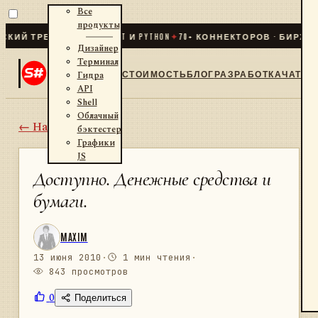
Все
продукты
 ТРЕЙДИНГ ДЛЯ .NET И PYTHON
✦
70
+ КОННЕКТОРОВ · БИРЖИ · Б
Дизайнер
Терминал
СТОИМОСТЬ
БЛОГ
РАЗРАБОТКА
ЧАТ
Гидра
API
Shell
Облачный
← Назад
бэктестер
Графики
JS
Доступно. Денежные средства и
бумаги.
MAXIM
13 июня 2010
·
1 мин чтения
·
843 просмотров
0
Поделиться