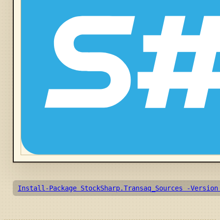
Install-Package StockSharp.Transaq_Sources -Version