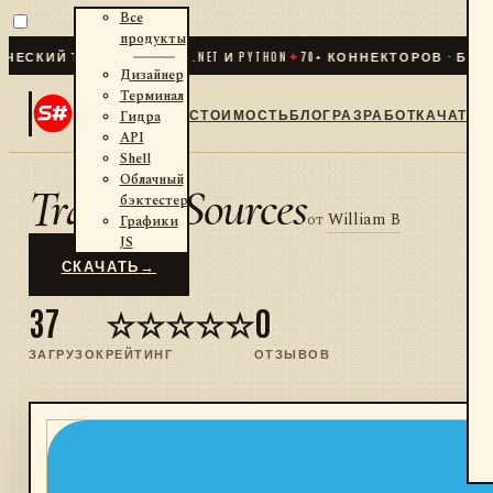
Все
продукты
ЕСКИЙ ТРЕЙДИНГ ДЛЯ .NET И PYTHON
✦
70
+ КОННЕКТОРОВ · БИРЖ
Дизайнер
Терминал
СТОИМОСТЬ
БЛОГ
РАЗРАБОТКА
ЧАТ
Гидра
API
Shell
Облачный
Transaq_Sources
бэктестер
от
William B
Графики
JS
СКАЧАТЬ
→
37
☆☆☆☆☆
0
ЗАГРУЗОК
РЕЙТИНГ
ОТЗЫВОВ