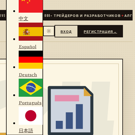
✦
СООБЩЕСТВО
31 000
+ ТРЕЙДЕРОВ И РАЗРАБОТЧИКОВ
✦
АЛГОРИ
中文
ВХОД
РЕГИСТРАЦИЯ
→
Español
Deutsch
Português
日本語