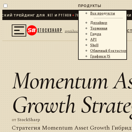
ПРОДУКТЫ
Все продукты
Й ТРЕЙДИНГ ДЛЯ .NET И PYTHON
✦
70
+ КОННЕКТОРОВ · БИРЖИ · 
Дизайнер
Терминал
STOCKSHARP
С
трейдинг
Гидра
API
Shell
Облачный бэктестер
Графики JS
Momentum As
Growth Strate
от
StockSharp
Стратегия Momentum Asset Growth Гибрид