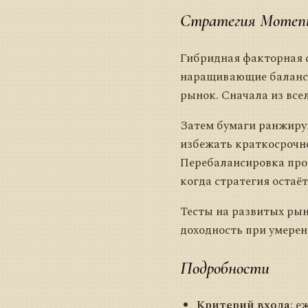
Стратегия Moment
Гибридная факторная с
наращивающие баланс 
рынок. Сначала из все
Затем бумаги ранжирую
избежать краткосрочно
Перебалансировка прои
когда стратегия остаё
Тесты на развитых рын
доходность при умерен
Подробности
Критерий входа
: е