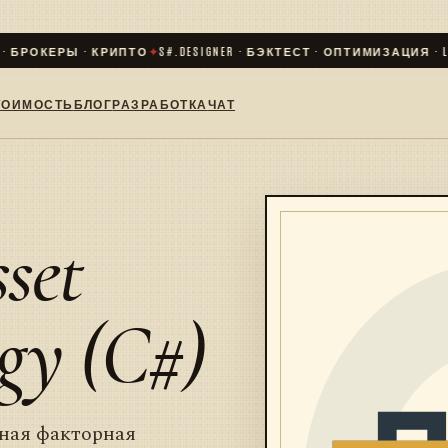
БРОКЕРЫ · КРИПТО
✦
S#.DESIGNER · БЭКТЕСТ · ОПТИМИЗАЦИЯ · LIVE
ТОИМОСТЬ
БЛОГ
РАЗРАБОТКА
ЧАТ
set
gy (C#)
ная факторная