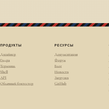
ПРОДУКТЫ
РЕСУРСЫ
Дизайнер
Документация
Гидра
Форум
Терминал
Блог
Shell
Новости
API
Загрузки
Облачный бэктестер
GitHub