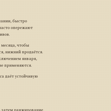
пании, быстро
часто опережают
ивов.
 месяца, чтобы
ся, нижний продаётся.
ключением января,
не применяются.
са даёт устойчивую
в, затем ранжирование