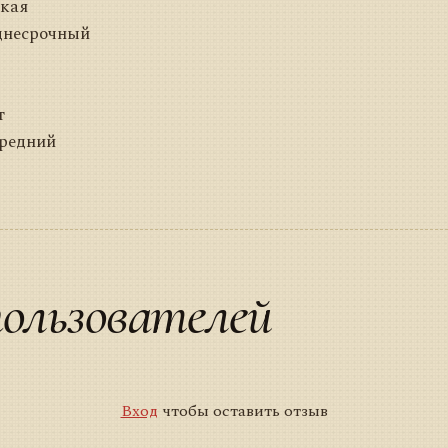
кая
днесрочный
т
Средний
ользователей
Вход
чтобы оставить отзыв