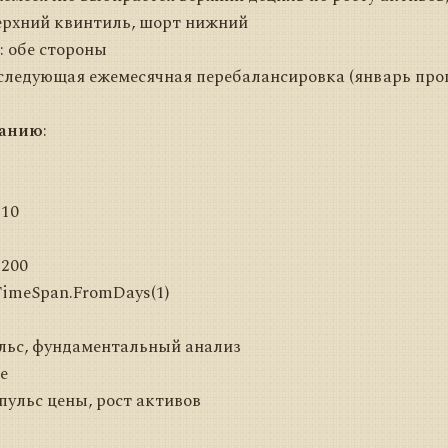
верхний квинтиль, шорт нижний
: обе стороны
 следующая ежемесячная перебалансировка (январь про
чанию
:
 10
 200
TimeSpan.FromDays(1)
льс, фундаментальный анализ
е
ульс цены, рост активов