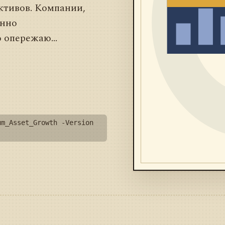
ктивов. Компании,
енно
 опережаю...
um_Asset_Growth -Version