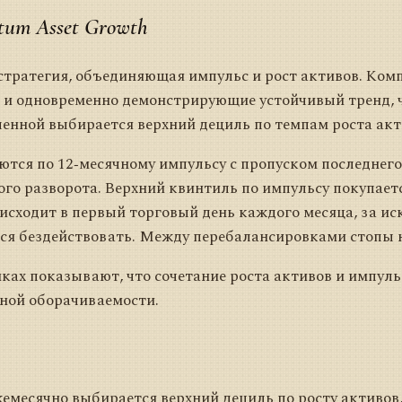
um Asset Growth
тратегия, объединяющая импульс и рост активов. Ком
и одновременно демонстрирующие устойчивый тренд, 
ленной выбирается верхний дециль по темпам роста акт
тся по 12‑месячному импульсу с пропуском последнего
го разворота. Верхний квинтиль по импульсу покупает
сходит в первый торговый день каждого месяца, за ис
тся бездействовать. Между перебалансировками стопы 
ках показывают, что сочетание роста активов и импуль
ной оборачиваемости.
жемесячно выбирается верхний дециль по росту активо