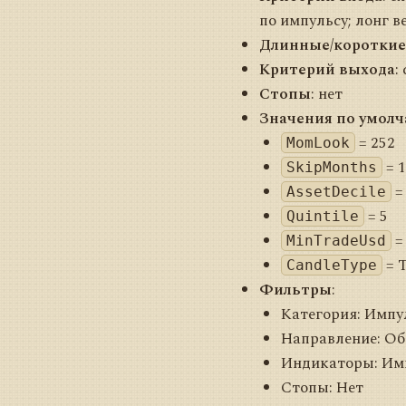
по импульсу; лонг 
Длинные/короткие
Критерий выхода
:
Стопы
: нет
Значения по умол
= 252
MomLook
= 1
SkipMonths
=
AssetDecile
= 5
Quintile
=
MinTradeUsd
= 
CandleType
Фильтры
:
Категория: Импу
Направление: Об
Индикаторы: Имп
Стопы: Нет