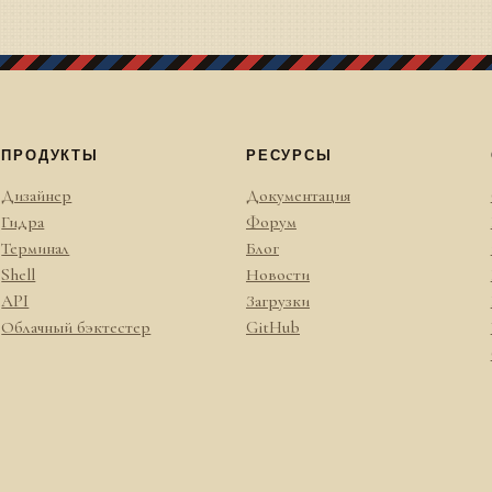
ПРОДУКТЫ
РЕСУРСЫ
Дизайнер
Документация
Гидра
Форум
Терминал
Блог
Shell
Новости
API
Загрузки
Облачный бэктестер
GitHub