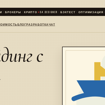
БРОКЕРЫ · КРИПТО
✦
S#.DESIGNER · БЭКТЕСТ · ОПТИМИЗАЦИЯ · LIV
ТОИМОСТЬ
БЛОГ
РАЗРАБОТКА
ЧАТ
динг с
ы