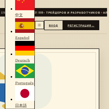
E
✦
СООБЩЕСТВО
31 000
+ ТРЕЙДЕРОВ И РАЗРАБОТЧИКОВ
✦
АЛГОРИ
中文
ВХОД
РЕГИСТРАЦИЯ
→
Español
Deutsch
Português
日本語