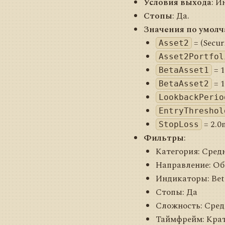
Условия выхода
: И
Стопы
: Да.
Значения по умол
= (Secur
Asset2
Asset2Portfol
= 
BetaAsset1
= 
BetaAsset2
LookbackPerio
EntryThreshol
= 2.0
StopLoss
Фильтры
:
Категория: Сред
Направление: Об
Индикаторы: Bet
Стопы: Да
Сложность: Сред
Таймфрейм: Кра