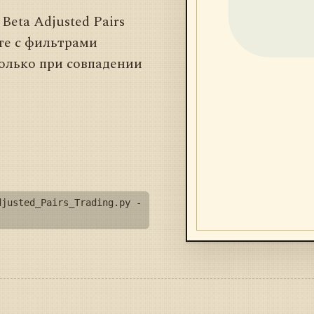
eta Adjusted Pairs
те с фильтрами
только при совпадении
djusted_Pairs_Trading.py -