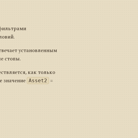
 фильтрами
ловий.
твечает установленным
е стопы.
ствляется, как только
е значение
=
Asset2