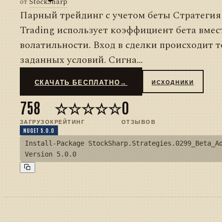
от
StockSharp
Парный трейдинг с учетом беты Стратегия B
Trading использует коэффициент бета вмес
волатильности. Вход в сделки происходит 
заданных условий. Сигна...
СКАЧАТЬ БЕСПЛАТНО
→
ИСХОДНИКИ
758
☆☆☆☆☆
0
ЗАГРУЗОК
РЕЙТИНГ
ОТЗЫВОВ
NUGET 5.0.0
Install-Package StockSharp.Strategies.0299_Beta_A
Version 5.0.0