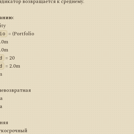
ндикатор возвращается к среднему.
чанию
:
ity
= (Portfolio
io
1.0m
1.0m
= 20
d
= 2.0m
d
m
невозвратная
а
a
няя
ткосрочный