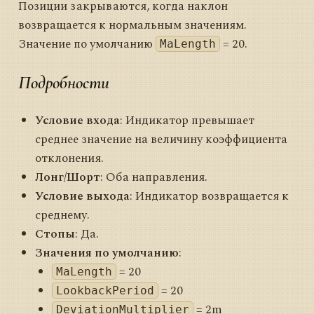
Позиции закрываются, когда наклон
возвращается к нормальным значениям.
Значение по умолчанию
= 20.
MaLength
Подробности
Условие входа
: Индикатор превышает
среднее значение на величину коэффициента
отклонения.
Лонг/Шорт
: Оба направления.
Условие выхода
: Индикатор возвращается к
среднему.
Стопы
: Да.
Значения по умолчанию
:
= 20
MaLength
= 20
LookbackPeriod
= 2m
DeviationMultiplier