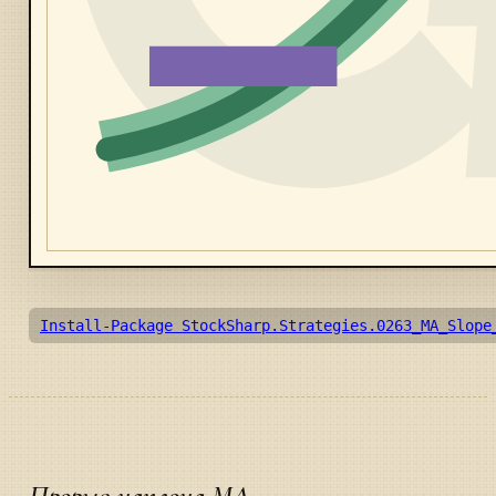
Install-Package StockSharp.Strategies.0263_MA_Slope
Прорыв наклона MA