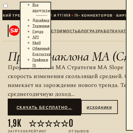
Все
продукты
Й ТРЕЙДИНГ ДЛЯ .NET И PYTHON
✦
70
+ КОННЕКТОРОВ · БИРЖИ ·
Дизайнер
Терминал
СТОИМОСТЬ
БЛОГ
РАЗРАБОТКА
ЧАТ
Гидра
API
Shell
Облачный
Прорыв наклона MA (C#)
бэктестер
Графики
JS
Прорыв наклона MA Стратегия MA Slope Br
скорость изменения скользящей средней. Си
намекает на зарождение нового тренда. Тес
среднегодичную доход...
СКАЧАТЬ БЕСПЛАТНО
→
ИСХОДНИКИ
1,9K
☆☆☆☆☆
0
ЗАГРУЗОК
РЕЙТИНГ
ОТЗЫВОВ