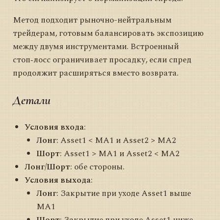
Метод подходит рыночно-нейтральным
трейдерам, готовым балансировать экспозицию
между двумя инструментами. Встроенный
стоп‑лосс ограничивает просадку, если спред
продолжит расширяться вместо возврата.
Детали
Условия входа
:
Лонг
: Asset1 < MA1 и Asset2 > MA2
Шорт
: Asset1 > MA1 и Asset2 < MA2
Лонг/Шорт
: обе стороны.
Условия выхода
:
Лонг
: Закрытие при уходе Asset1 выше
MA1
Шорт
: Закрытие при уходе Asset1 ниже