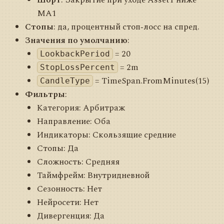
MA1
Стопы
: да, процентный стоп‑лосс на спред.
Значения по умолчанию
:
= 20
LookbackPeriod
= 2m
StopLossPercent
= TimeSpan.FromMinutes(15)
CandleType
Фильтры
:
Категория: Арбитраж
Направление: Оба
Индикаторы: Скользящие средние
Стопы: Да
Сложность: Средняя
Таймфрейм: Внутридневной
Сезонность: Нет
Нейросети: Нет
Дивергенция: Да