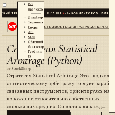
Все
продукты
ИЙ ТРЕЙДИНГ ДЛЯ .NET И PYTHON
✦
70
+ КОННЕКТОРОВ · БИРЖИ ·
Дизайнер
Терминал
СТОИМОСТЬ
БЛОГ
РАЗРАБОТКА
ЧАТ
Гидра
API
Shell
Облачный
Стратегия Statistical
бэктестер
Графики
Arbitrage (Python)
JS
от
StockSharp
Стратегия Statistical Arbitrage Этот подход к
статистическому арбитражу торгует парой
связанных инструментов, ориентируясь на и
положение относительно собственных
скользящих средних. Сопоставляя кажд...