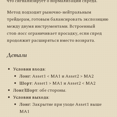
что сигнализирует о нормализации спреда.
Метод подходит рыночно-нейтральным
трейдерам, готовым балансировать экспозицию
между двумя инструментами. Встроенный
стоп‑лосс ограничивает просадку, если спред
продолжит расширяться вместо возврата.
Детали
Условия входа
:
Лонг
: Asset1 < MA1 и Asset2 > MA2
Шорт
: Asset1 > MA1 и Asset2 < MA2
Лонг/Шорт
: обе стороны.
Условия выхода
:
Лонг
: Закрытие при уходе Asset1 выше
MA1