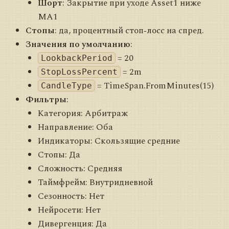
Шорт
: Закрытие при уходе Asset1 ниже
MA1
Стопы
: да, процентный стоп‑лосс на спред.
Значения по умолчанию
:
= 20
LookbackPeriod
= 2m
StopLossPercent
= TimeSpan.FromMinutes(15)
CandleType
Фильтры
:
Категория: Арбитраж
Направление: Оба
Индикаторы: Скользящие средние
Стопы: Да
Сложность: Средняя
Таймфрейм: Внутридневной
Сезонность: Нет
Нейросети: Нет
Дивергенция: Да