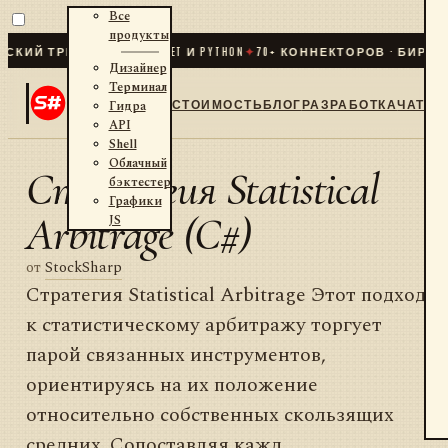
Все
продукты
ИЙ ТРЕЙДИНГ ДЛЯ .NET И PYTHON
✦
70
+ КОННЕКТОРОВ · БИРЖИ ·
Дизайнер
Терминал
СТОИМОСТЬ
БЛОГ
РАЗРАБОТКА
ЧАТ
Гидра
API
Shell
Облачный
Стратегия Statistical
бэктестер
Графики
Arbitrage (C#)
JS
от
StockSharp
Стратегия Statistical Arbitrage Этот подход
к статистическому арбитражу торгует
парой связанных инструментов,
ориентируясь на их положение
относительно собственных скользящих
средних. Сопоставляя кажд...