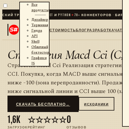
Все
продукты
ИЙ ТРЕЙДИНГ ДЛЯ .NET И PYTHON
✦
70
+ КОННЕКТОРОВ · БИРЖИ ·
Дизайнер
Терминал
СТОИМОСТЬ
БЛОГ
РАЗРАБОТКА
ЧАТ
Гидра
API
Shell
Облачный
Стратегия Macd Cci (C#
бэктестер
Графики
JS
Стратегия Macd Cci Реализация стратегии №
CCI. Покупка, когда MACD выше сигнальной
ниже -100 (зона перепроданности). Продажа
ниже сигнальной линии и CCI выше 100 (з...
СКАЧАТЬ БЕСПЛАТНО
→
ИСХОДНИКИ
1,6K
☆☆☆☆☆
0
ЗАГРУЗОК
РЕЙТИНГ
ОТЗЫВОВ