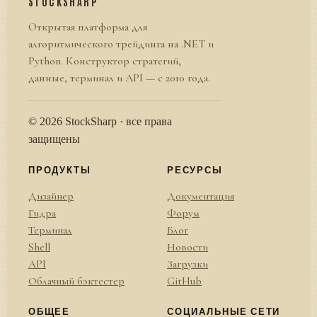
STOCKSHARP
Открытая платформа для
алгоритмического трейдинга на .NET и
Python. Конструктор стратегий,
данные, терминал и API — с 2010 года.
© 2026 StockSharp · все права
защищены
ПРОДУКТЫ
РЕСУРСЫ
Дизайнер
Документация
Гидра
Форум
Терминал
Блог
Shell
Новости
API
Загрузки
Облачный бэктестер
GitHub
ОБЩЕЕ
СОЦИАЛЬНЫЕ СЕТИ