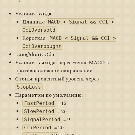
Условия входа
:
Длинная:
MACD > Signal && CCI <
CciOversold
Короткая:
MACD < Signal && CCI >
CciOverbought
Long/Short
: Оба
Условия выхода
: пересечение MACD в
противоположном направлении
Стопы
: процентный уровень через
StopLoss
Параметры по умолчанию
:
= 12
FastPeriod
= 26
SlowPeriod
= 9
SignalPeriod
= 20
CciPeriod