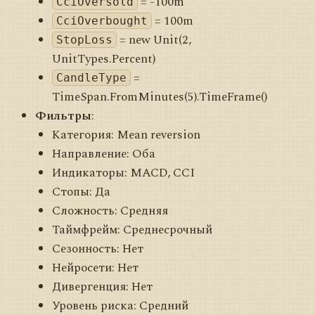
= -100m
CciOversold
= 100m
CciOverbought
= new Unit(2,
StopLoss
UnitTypes.Percent)
=
CandleType
TimeSpan.FromMinutes(5).TimeFrame()
Фильтры
:
Категория: Mean reversion
Направление: Оба
Индикаторы: MACD, CCI
Стопы: Да
Сложность: Средняя
Таймфрейм: Среднесрочный
Сезонность: Нет
Нейросети: Нет
Дивергенция: Нет
Уровень риска: Средний