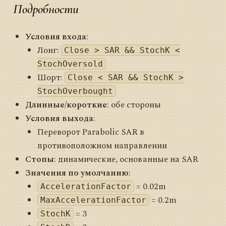
Подробности
Условия входа
:
Лонг:
Close > SAR && StochK <
StochOversold
Шорт:
Close < SAR && StochK >
StochOverbought
Длинные/короткие
: обе стороны
Условия выхода
:
Переворот Parabolic SAR в
противоположном направлении
Стопы
: динамические, основанные на SAR
Значения по умолчанию
:
= 0.02m
AccelerationFactor
= 0.2m
MaxAccelerationFactor
= 3
StochK