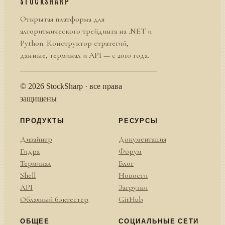
STOCKSHARP
Открытая платформа для
алгоритмического трейдинга на .NET и
Python. Конструктор стратегий,
данные, терминал и API — с 2010 года.
© 2026 StockSharp · все права
защищены
ПРОДУКТЫ
РЕСУРСЫ
Дизайнер
Документация
Гидра
Форум
Терминал
Блог
Shell
Новости
API
Загрузки
Облачный бэктестер
GitHub
ОБЩЕЕ
СОЦИАЛЬНЫЕ СЕТИ