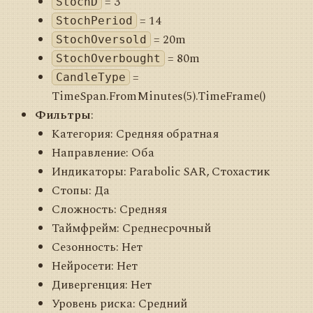
= 3
StochD
= 14
StochPeriod
= 20m
StochOversold
= 80m
StochOverbought
=
CandleType
TimeSpan.FromMinutes(5).TimeFrame()
Фильтры
:
Категория: Средняя обратная
Направление: Оба
Индикаторы: Parabolic SAR, Стохастик
Стопы: Да
Сложность: Средняя
Таймфрейм: Среднесрочный
Сезонность: Нет
Нейросети: Нет
Дивергенция: Нет
Уровень риска: Средний