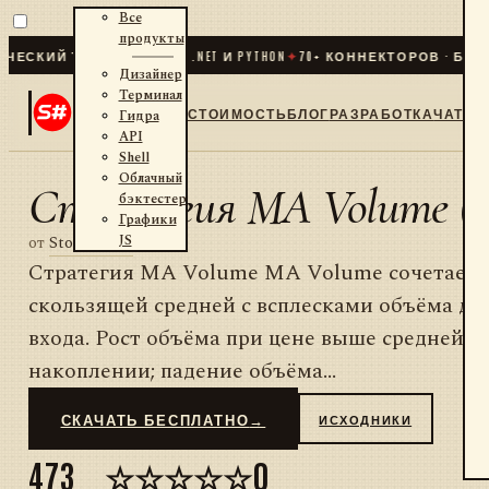
Все
продукты
СКИЙ ТРЕЙДИНГ ДЛЯ .NET И PYTHON
✦
70
+ КОННЕКТОРОВ · БИРЖИ
Дизайнер
Терминал
СТОИМОСТЬ
БЛОГ
РАЗРАБОТКА
ЧАТ
Гидра
API
Shell
Облачный
Стратегия MA Volume (P
бэктестер
Графики
JS
от
StockSharp
Стратегия MA Volume MA Volume сочетает ф
скользящей средней с всплесками объёма дл
входа. Рост объёма при цене выше средней с
накоплении; падение объёма...
СКАЧАТЬ БЕСПЛАТНО
→
ИСХОДНИКИ
473
☆☆☆☆☆
0