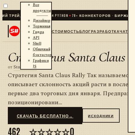
Все
продукты
 ТРЕЙДИНГ ДЛЯ .NET И PYTHON
✦
70
+ КОННЕКТОРОВ · БИРЖИ · Б
Дизайнер
Терминал
СТОИМОСТЬ
БЛОГ
РАЗРАБОТКА
ЧАТ
Гидра
API
Shell
Облачный
Стратегия Santa Claus Ra
бэктестер
Графики
JS
от
StockSharp
Стратегия Santa Claus Rally Так называемое
описывает склонность акций расти в послед
первые два торговых дня января. Предпраз
позиционировани...
СКАЧАТЬ БЕСПЛАТНО
→
ИСХОДНИКИ
462
☆☆☆☆☆
0